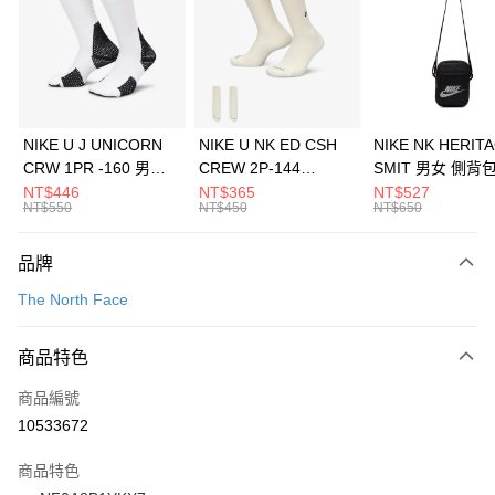
3 期 0 利率 每期
NT$1,293
21家銀行
合作金庫商業銀行
第一商業銀行
LINE Pay
華南商業銀行
彰化商業銀行
Apple Pay
上海商業儲蓄銀行
台北富邦商業銀行
國泰世華商業銀行
兆豐國際商業銀行
悠遊付
臺灣中小企業銀行
台中商業銀行
NIKE U J UNICORN
NIKE U NK ED CSH
NIKE NK HERIT
匯豐（台灣）商業銀行
華泰商業銀行
CRW 1PR -160 男女
CREW 2P-144
SMIT 男女 側背
全盈+PAY
聯邦商業銀行
遠東國際商業銀行
中統襪 FZ3393100
EMBRDY 男女 短統襪
BA5871010
NT$446
NT$365
NT$527
元大商業銀行
永豐商業銀行
NT$550
NT$450
NT$650
AFTEE先享後付
FZ3073133
玉山商業銀行
星展（台灣）商業銀行
相關說明
台新國際商業銀行
中國信託商業銀行
品牌
【關於「AFTEE先享後付」】
台灣樂天信用卡公司
AFTEE先享後付是「在收到商品之後才付款」的支付方式。 讓您購物簡單
運送方式
The North Face
便利好安心！
１．簡單：不需註冊會員、不需綁卡、不需儲值。
7-11取貨(快速到店)
２．便利：只要手機號碼，簡訊認證，即可結帳。
商品特色
每筆NT$100，滿NT$1,500(含以上)免運費
３．安心：先確認商品／服務後，再付款。
商品編號
宅配
【「AFTEE先享後付」結帳流程】
１．於結帳方式選擇「AFTEE先享後付」後，將跳轉至「AFTEE先享後付」
10533672
每筆NT$100，滿NT$1,500(含以上)免運費
結帳頁面，進行簡訊認證並確認金額後，即可完成結帳。
２．訂單成立數日內，您將收到繳費通知簡訊。
商品特色
付款後門市自取
３．收到繳費通知簡訊後14天內，點擊此簡訊中的連結，可透過四大超商／