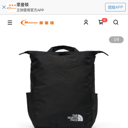
摩曼頓
開啟APP
立刻使用官方APP
0
1
/
9