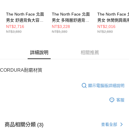
The North Face 北面
The North Face 北面
The North Face
男女 舒適背負大容量
男女 多隔層舒適背負
男女 休閒側肩兩
背提兩用後背包
後背包
包 NF0A3KZU53
NT$2,716
NT$3,228
NT$2,016
NT$3,880
NT$5,380
NT$2,880
NF0A8B1Y1I4
NF0A3KYJBDO
詳細說明
相關推薦
CORDURA耐磨材質
顯示電腦版詳細說明
客服
商品相關分類 (3)
查看全部