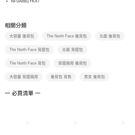
NF0A8B1YKX7
每筆NT$100，滿NT$1,500(含以上)免運費
ATM／網路銀行／等多元方式進行付款，方視為交易完成。
※ 請注意：結帳手續完成當下不需立刻繳費，但若您需要取消訂單，請聯絡
購買商品的店家。未經商家同意取消之訂單仍視為有效，需透過AFTEE先享
後付繳納相關費用。
※ 交易是否成功請以「AFTEE先享後付 」之結帳頁面顯示為準，若有關於
相關分類
是否繳費成功／繳費後需取消欲退款等相關疑問，請聯繫「AFTEE先享後付
客戶支援中心」
https://netprotections.freshdesk.com/support/home
大容量 後背包
The North Face 後背包
北面 後背包
【注意事項】
The North Face 背提包
北面 背提包
１．透過由恩沛科技股份有限公司提供之「AFTEE先享後付」服務完成之交
易，需依本服務之必要範圍內提供個人資料，並將交易相關給付款項請求債
權轉讓予恩沛科技股份有限公司。
The North Face 背包
背提兩用 後背包
２．關於個人資料處理事宜，請瀏覽以下網址：
https://aftee.tw/terms/#terms3
大容量 背提兩用
後背包 背負
男女 後背包
３．未成年的使用者請事先徵得法定代理人或監護人之同意方可使用
「AFTEE先享後付」，若未經同意申辦者引起之損失，本公司不負相關責
任。
一 必買清單 一
４．使用「AFTEE先享後付」時，將依據個別帳號之用戶狀況，依本公司即
時審查核予不同之上限額度；若仍有額度不足之情形，本公司將視審查結果
請求用戶進行身份認證。
５．嚴禁一人註冊多個帳號或使用他人資訊註冊。若發現惡意使用之情形，
恩沛科技股份有限公司將有權停止該用戶之使用額度並採取法律行動。