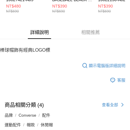
女 棒球帽 10022130-
NT$480
NT$390
NT$390
NT$690
NT$690
NT$690
A01
詳細說明
相關推薦
棒球帽飾有經典LOGO標
顯示電腦版詳細說明
客服
商品相關分類 (4)
查看全部
品牌
Converse
配件
運動配件
帽款
休閒帽