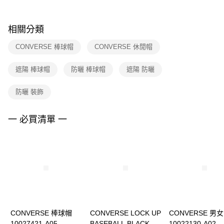
購買商品的店家。未經商家同意取消之訂單仍視為有效，需透過AFTEE先享
後付繳納相關費用。
※ 交易是否成功請以「AFTEE先享後付 」之結帳頁面顯示為準，若有關於
相關分類
是否繳費成功／繳費後需取消欲退款等相關疑問，請聯繫「AFTEE先享後付
客戶支援中心」
https://netprotections.freshdesk.com/support/home
CONVERSE 棒球帽
CONVERSE 休閒帽
【注意事項】
遮陽 棒球帽
防曬 棒球帽
遮陽 防曬
１．透過由恩沛科技股份有限公司提供之「AFTEE先享後付」服務完成之交
易，需依本服務之必要範圍內提供個人資料，並將交易相關給付款項請求債
權轉讓予恩沛科技股份有限公司。
防曬 裝飾
２．關於個人資料處理事宜，請瀏覽以下網址：
https://aftee.tw/terms/#terms3
３．未成年的使用者請事先徵得法定代理人或監護人之同意方可使用
一 必買清單 一
「AFTEE先享後付」，若未經同意申辦者引起之損失，本公司不負相關責
任。
４．使用「AFTEE先享後付」時，將依據個別帳號之用戶狀況，依本公司即
時審查核予不同之上限額度；若仍有額度不足之情形，本公司將視審查結果
請求用戶進行身份認證。
５．嚴禁一人註冊多個帳號或使用他人資訊註冊。若發現惡意使用之情形，
恩沛科技股份有限公司將有權停止該用戶之使用額度並採取法律行動。
CONVERSE 棒球帽
CONVERSE LOCK UP
CONVERSE 男
10027421-A05
BASEBALL BLACK 男
10022130-A02