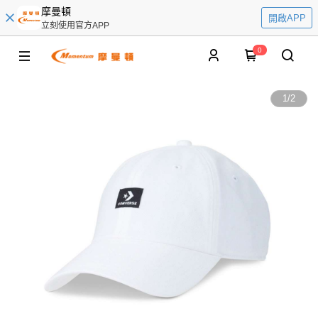
摩曼頓
開啟APP
立刻使用官方APP
0
1
/
2