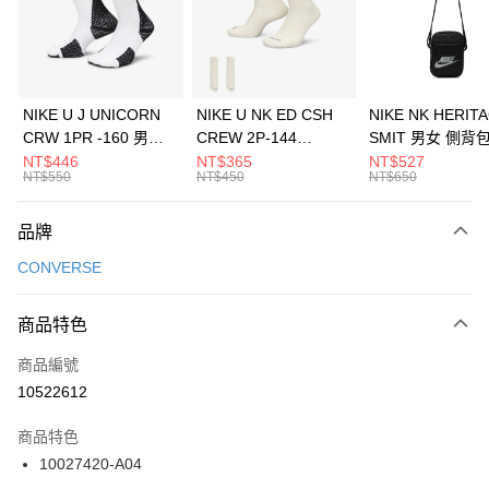
合作金庫商業銀行
第一商業銀行
LINE Pay
華南商業銀行
彰化商業銀行
Apple Pay
上海商業儲蓄銀行
台北富邦商業銀行
國泰世華商業銀行
兆豐國際商業銀行
悠遊付
臺灣中小企業銀行
台中商業銀行
NIKE U J UNICORN
NIKE U NK ED CSH
NIKE NK HERIT
匯豐（台灣）商業銀行
華泰商業銀行
CRW 1PR -160 男女
CREW 2P-144
SMIT 男女 側背
全盈+PAY
聯邦商業銀行
遠東國際商業銀行
中統襪 FZ3393100
EMBRDY 男女 短統襪
BA5871010
NT$446
NT$365
NT$527
元大商業銀行
永豐商業銀行
NT$550
NT$450
NT$650
AFTEE先享後付
FZ3073133
玉山商業銀行
星展（台灣）商業銀行
相關說明
台新國際商業銀行
中國信託商業銀行
品牌
【關於「AFTEE先享後付」】
台灣樂天信用卡公司
AFTEE先享後付是「在收到商品之後才付款」的支付方式。 讓您購物簡單
運送方式
CONVERSE
便利好安心！
１．簡單：不需註冊會員、不需綁卡、不需儲值。
7-11取貨(快速到店)
２．便利：只要手機號碼，簡訊認證，即可結帳。
商品特色
每筆NT$100，滿NT$1,500(含以上)免運費
３．安心：先確認商品／服務後，再付款。
商品編號
宅配
【「AFTEE先享後付」結帳流程】
１．於結帳方式選擇「AFTEE先享後付」後，將跳轉至「AFTEE先享後付」
10522612
每筆NT$100，滿NT$1,500(含以上)免運費
結帳頁面，進行簡訊認證並確認金額後，即可完成結帳。
２．訂單成立數日內，您將收到繳費通知簡訊。
商品特色
付款後門市自取
３．收到繳費通知簡訊後14天內，點擊此簡訊中的連結，可透過四大超商／
10027420-A04
每筆NT$100，滿NT$1,500(含以上)免運費
ATM／網路銀行／等多元方式進行付款，方視為交易完成。
※ 請注意：結帳手續完成當下不需立刻繳費，但若您需要取消訂單，請聯絡