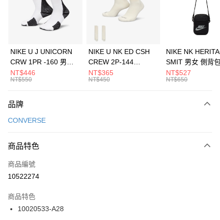
合作金庫商業銀行
第一商業銀行
LINE Pay
華南商業銀行
彰化商業銀行
Apple Pay
上海商業儲蓄銀行
台北富邦商業銀行
國泰世華商業銀行
兆豐國際商業銀行
悠遊付
臺灣中小企業銀行
台中商業銀行
NIKE U J UNICORN
NIKE U NK ED CSH
NIKE NK HERIT
匯豐（台灣）商業銀行
華泰商業銀行
CRW 1PR -160 男女
CREW 2P-144
SMIT 男女 側背
全盈+PAY
聯邦商業銀行
遠東國際商業銀行
中統襪 FZ3393100
EMBRDY 男女 短統襪
BA5871010
NT$446
NT$365
NT$527
元大商業銀行
永豐商業銀行
NT$550
NT$450
NT$650
AFTEE先享後付
FZ3073133
玉山商業銀行
星展（台灣）商業銀行
相關說明
台新國際商業銀行
中國信託商業銀行
品牌
【關於「AFTEE先享後付」】
台灣樂天信用卡公司
AFTEE先享後付是「在收到商品之後才付款」的支付方式。 讓您購物簡單
運送方式
CONVERSE
便利好安心！
１．簡單：不需註冊會員、不需綁卡、不需儲值。
7-11取貨(快速到店)
２．便利：只要手機號碼，簡訊認證，即可結帳。
商品特色
每筆NT$100，滿NT$1,500(含以上)免運費
３．安心：先確認商品／服務後，再付款。
商品編號
宅配
【「AFTEE先享後付」結帳流程】
１．於結帳方式選擇「AFTEE先享後付」後，將跳轉至「AFTEE先享後付」
10522274
每筆NT$100，滿NT$1,500(含以上)免運費
結帳頁面，進行簡訊認證並確認金額後，即可完成結帳。
２．訂單成立數日內，您將收到繳費通知簡訊。
商品特色
付款後門市自取
３．收到繳費通知簡訊後14天內，點擊此簡訊中的連結，可透過四大超商／
10020533-A28
每筆NT$100，滿NT$1,500(含以上)免運費
ATM／網路銀行／等多元方式進行付款，方視為交易完成。
※ 請注意：結帳手續完成當下不需立刻繳費，但若您需要取消訂單，請聯絡