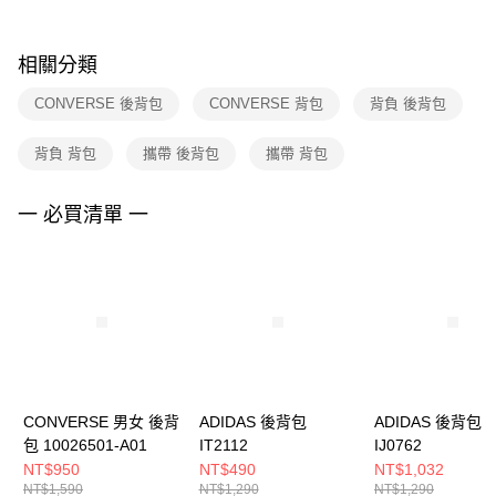
購買商品的店家。未經商家同意取消之訂單仍視為有效，需透過AFTEE先享
後付繳納相關費用。
※ 交易是否成功請以「AFTEE先享後付 」之結帳頁面顯示為準，若有關於
相關分類
是否繳費成功／繳費後需取消欲退款等相關疑問，請聯繫「AFTEE先享後付
客戶支援中心」
https://netprotections.freshdesk.com/support/home
CONVERSE 後背包
CONVERSE 背包
背負 後背包
【注意事項】
背負 背包
攜帶 後背包
攜帶 背包
１．透過由恩沛科技股份有限公司提供之「AFTEE先享後付」服務完成之交
易，需依本服務之必要範圍內提供個人資料，並將交易相關給付款項請求債
權轉讓予恩沛科技股份有限公司。
一 必買清單 一
２．關於個人資料處理事宜，請瀏覽以下網址：
https://aftee.tw/terms/#terms3
３．未成年的使用者請事先徵得法定代理人或監護人之同意方可使用
「AFTEE先享後付」，若未經同意申辦者引起之損失，本公司不負相關責
任。
４．使用「AFTEE先享後付」時，將依據個別帳號之用戶狀況，依本公司即
時審查核予不同之上限額度；若仍有額度不足之情形，本公司將視審查結果
請求用戶進行身份認證。
５．嚴禁一人註冊多個帳號或使用他人資訊註冊。若發現惡意使用之情形，
恩沛科技股份有限公司將有權停止該用戶之使用額度並採取法律行動。
CONVERSE 男女 後背
ADIDAS 後背包
ADIDAS 後背包
包 10026501-A01
IT2112
IJ0762
NT$950
NT$490
NT$1,032
NT$1,590
NT$1,290
NT$1,290