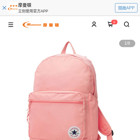
摩曼頓
開啟APP
立刻使用官方APP
0
1
/
8