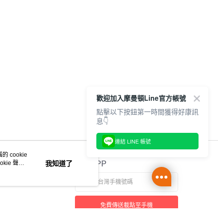
包款 UA5953-
BLACK 男女 後背
W2Y
包 UA5985-023
歡迎加入摩曼頓Line官方帳號
點擊以下按鈕第一時間獲得好康訊
息👇
連結 LINE 帳號
 cookie
kie 聲明
我知道了
官方APP
免費傳送載點至手機