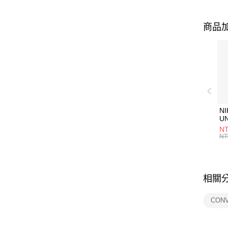
商品加
NI
U
1P
NT
統
NT
相關
CON