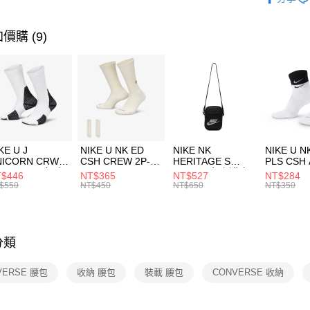
【關於「A
運動配件
台灣樂
AFTEE
便利好安
運動類型
運送方式
價購 (9)
１．簡單
２．便利
限時降價
7-11取貨
３．安心
每筆NT$1
【「AFT
宅配
１．於結帳
付」結帳
每筆NT$1
２．訂單
３．收到繳
付款後門
KE U J
NIKE U NK ED
NIKE NK
NIKE U N
／ATM／
NICORN CRW
CSH CREW 2P-
HERITAGE S
PLS CSH 
每筆NT$1
※ 請注意
R -160 男女 中
144 EMBRDY 男
SMIT 男女 側背包
144 DBL
$446
NT$365
NT$527
NT$284
絡購買商品
襪 FZ3393100
女 短統襪
BA5871010
襪 DH405
$550
NT$450
NT$650
NT$350
先享後付
FZ3073133
※ 交易是
是否繳費成
付客戶支
分類
【注意事
１．透過由
VERSE 腰包
收納 腰包
裝載 腰包
CONVERSE 收納
交易，需
求債權轉
２．關於