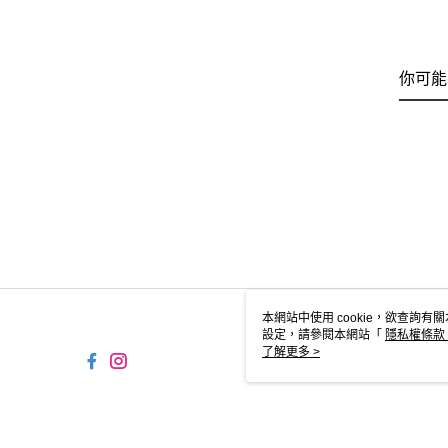
你可能
本網站中使用 cookie，欲查詢有關
設定，請參閱本網站「
隱私權條款
使用 cookie。
了解更多 >