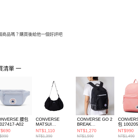
個商品嗎？購買後給他一個好評吧
買清單 一
ONVERSE 腰包
CONVERSE
CONVERSE GO 2
CONVER
027417-A02
MATSUI
BREAK
包 100205
MESSENGER
BACKPACK
$690
NT$1,110
NT$1,270
NT$990
BLACK 男女 肩背
CONVERSE
$990
NT$1,390
NT$1,590
NT$1,490