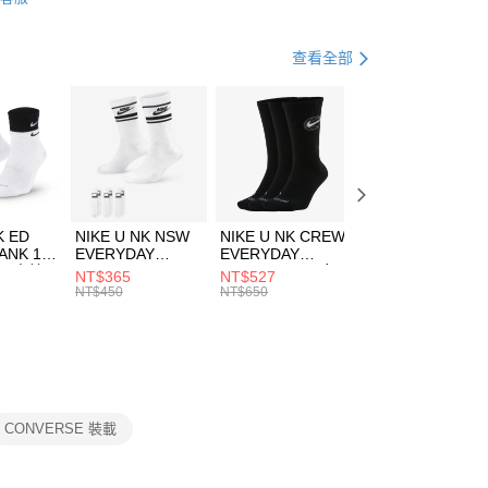
FTEE先享後付」】
包袋
腰包
天信用卡公司
先享後付是「在收到商品之後才付款」的支付方式。 讓您購物簡單
心！
休閒戶外
配件
查看全部
：不需註冊會員、不需綁卡、不需儲值。
：只要手機號碼，簡訊認證，即可結帳。
專區⬇
(快速到店)
：先確認商品／服務後，再付款。
00，滿NT$1,500(含以上)免運費
EE先享後付」結帳流程】
方式選擇「AFTEE先享後付」後，將跳轉至「AFTEE先享後
頁面，進行簡訊認證並確認金額後，即可完成結帳。
00，滿NT$1,500(含以上)免運費
成立數日內，您將收到繳費通知簡訊。
費通知簡訊後14天內，點擊此簡訊中的連結，可透過四大超商
市自取
K ED
NIKE U NK NSW
NIKE U NK CREW
NIKE U NK
網路銀行／等多元方式進行付款，方視為交易完成。
ANK 1P
EVERYDAY
EVERYDAY
EVERYDAY LTW
00，滿NT$1,500(含以上)免運費
：結帳手續完成當下不需立刻繳費，但若您需要取消訂單，請聯
 男 中統
ESSENTIAL CR
BBALL 3PR 男女
ANKLE 3PR 男女
NT$365
NT$527
NT$365
的店家。未經商家同意取消之訂單仍視為有效，需透過AFTEE
8104
男女 短統襪
長統襪
踝襪 SX7677010
NT$450
NT$650
NT$450
繳納相關費用。
DX5089103
DA2123010
否成功請以「AFTEE先享後付 」之結帳頁面顯示為準，若有關於
功／繳費後需取消欲退款等相關疑問，請聯繫「AFTEE先享後
援中心」
https://netprotections.freshdesk.com/support/home
項】
恩沛科技股份有限公司提供之「AFTEE先享後付」服務完成之
CONVERSE 裝載
依本服務之必要範圍內提供個人資料，並將交易相關給付款項請
讓予恩沛科技股份有限公司。
個人資料處理事宜，請瀏覽以下網址：