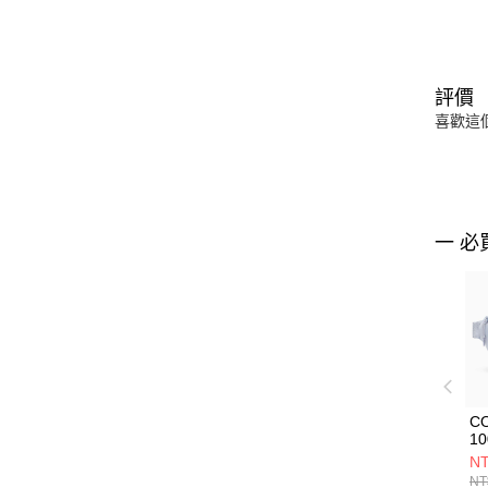
評價
喜歡這
一 必
C
10
NT
NT