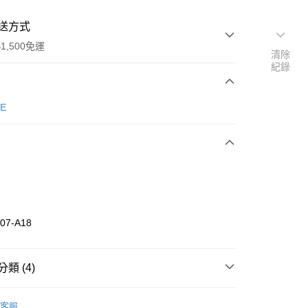
送方式
1,500免運
清除
紀錄
次付款
E
期付款
0 利率 每期
NT$330
21家銀行
庫商業銀行
第一商業銀行
業銀行
彰化商業銀行
業儲蓄銀行
台北富邦商業銀行
華商業銀行
兆豐國際商業銀行
07-A18
小企業銀行
台中商業銀行
台灣）商業銀行
華泰商業銀行
業銀行
遠東國際商業銀行
類 (4)
業銀行
永豐商業銀行
享後付
業銀行
星展（台灣）商業銀行
nverse
配件
客服
際商業銀行
中國信託商業銀行