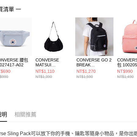
https://aft
３．未成
買清單 一
「AFTE
任。
４．使用「
即時審查
結果請求
５．嚴禁
形，恩沛
動。
ONVERSE 腰包
CONVERSE
CONVERSE GO 2
CONVER
027417-A02
MATSUI
BREAK
包 100205
MESSENGER
BACKPACK
$690
NT$1,110
NT$1,270
NT$990
BLACK 男女 肩背
CONVERSE
$990
NT$1,390
NT$1,590
NT$1,490
包 UA5982-023
BLACK 男女 後背
包 UA5897-023
說明
相關推薦
verse Sling Pack可以放下你的手機、鑰匙等隨身小物品，是你