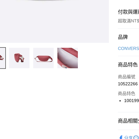
付款與運
超取滿NT$
付款方式
品牌
信用卡一
CONVERS
信用卡分
商品特色
3 期 
商品編號
合作金
LINE Pay
10522266
華南商
Apple Pay
上海商
商品特色
國泰世
100199
悠遊付
臺灣中
匯豐（
全盈+PAY
聯邦商
商品相關分
元大商
AFTEE先
玉山商
品牌
Co
相關說明
分享
台新國