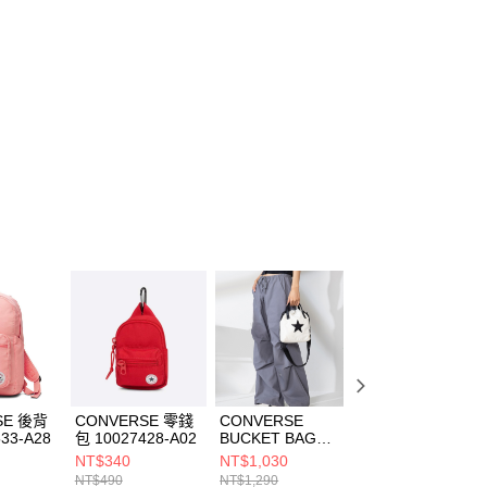
SE 後背
CONVERSE 零錢
CONVERSE
CONVERSE
33-A28
包 10027428-A02
BUCKET BAG
CONTRAST
CONVERSE
LOGO
NT$340
NT$1,030
NT$1,030
EGRET 男女 其他
BACKPACK
NT$490
NT$1,290
NT$1,290