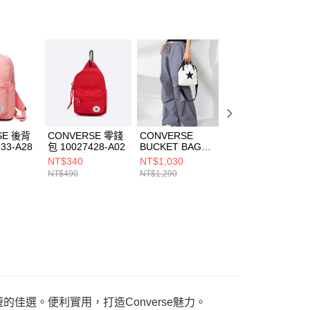
ee.tw/terms/#terms3
年的使用者請事先徵得法定代理人或監護人之同意方可使用
E先享後付」，若未經同意申辦者引起之損失，本公司不負相關責
AFTEE先享後付」時，將依據個別帳號之用戶狀況，依本公司
核予不同之上限額度；若仍有額度不足之情形，本公司將視審查
用戶進行身份認證。
一人註冊多個帳號或使用他人資訊註冊。若發現惡意使用之情
科技股份有限公司將有權停止該用戶之使用額度並採取法律行
SE 後背
CONVERSE 零錢
CONVERSE
CONVERSE
33-A28
包 10027428-A02
BUCKET BAG
CONTRAST
CONVERSE
LOGO
NT$340
NT$1,030
NT$1,030
EGRET 男女 其他
BACKPACK
NT$490
NT$1,290
NT$1,290
包款 UA5953-
BLACK 男女 後背
W2Y
包 UA5985-023
出遊的佳選。便利實用，打造Converse魅力。