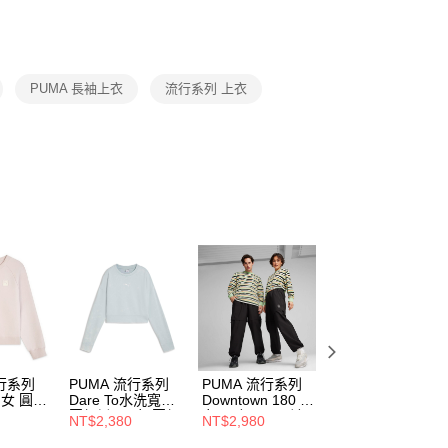
功／繳費後需取消欲退款等相關疑問，請聯繫「AFTEE先享後
援中心」
https://netprotections.freshdesk.com/support/home
項】
恩沛科技股份有限公司提供之「AFTEE先享後付」服務完成之
PUMA 長袖上衣
流行系列 上衣
依本服務之必要範圍內提供個人資料，並將交易相關給付款項請
讓予恩沛科技股份有限公司。
個人資料處理事宜，請瀏覽以下網址：
ee.tw/terms/#terms3
年的使用者請事先徵得法定代理人或監護人之同意方可使用
E先享後付」，若未經同意申辦者引起之損失，本公司不負相關責
AFTEE先享後付」時，將依據個別帳號之用戶狀況，依本公司
核予不同之上限額度；若仍有額度不足之情形，本公司將視審查
用戶進行身份認證。
一人註冊多個帳號或使用他人資訊註冊。若發現惡意使用之情
科技股份有限公司將有權停止該用戶之使用額度並採取法律行
流行系列
PUMA 流行系列
PUMA 流行系列
PUMA 流行系列
S 女 圓領
Dare To水洗寬鬆
Downtown 180 男
Downtown 180 男
249
圓領衫(F) 女 圓領
女 二合一長風褲
女 短袖T恤
NT$2,380
NT$2,980
NT$1,380
套頭衫 62679926
62437801
62437520