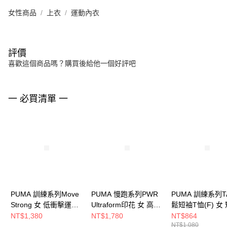
女性商品
上衣
運動內衣
評價
喜歡這個商品嗎？購買後給他一個好評吧
一 必買清單 一
PUMA 訓練系列Move
PUMA 慢跑系列PWR
PUMA 訓練系列T
Strong 女 低衝擊運動
Ultraform印花 女 高衝
鬆短袖T恤(F) 女
內衣 52481501
擊運動內衣 52505160
上衣 52713926
NT$1,380
NT$1,780
NT$864
NT$1,080