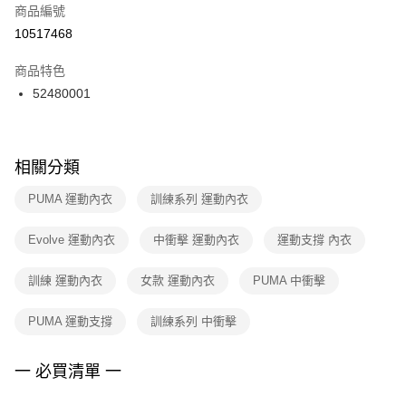
商品編號
宅配
【「AFTEE先享後付」結帳流程】
１．於結帳方式選擇「AFTEE先享後付」後，將跳轉至「AFTEE先享後付」
10517468
每筆NT$100，滿NT$1,500(含以上)免運費
結帳頁面，進行簡訊認證並確認金額後，即可完成結帳。
２．訂單成立數日內，您將收到繳費通知簡訊。
商品特色
付款後門市自取
３．收到繳費通知簡訊後14天內，點擊此簡訊中的連結，可透過四大超商／
52480001
每筆NT$100，滿NT$1,500(含以上)免運費
ATM／網路銀行／等多元方式進行付款，方視為交易完成。
※ 請注意：結帳手續完成當下不需立刻繳費，但若您需要取消訂單，請聯絡
購買商品的店家。未經商家同意取消之訂單仍視為有效，需透過AFTEE先享
後付繳納相關費用。
※ 交易是否成功請以「AFTEE先享後付 」之結帳頁面顯示為準，若有關於
相關分類
是否繳費成功／繳費後需取消欲退款等相關疑問，請聯繫「AFTEE先享後付
客戶支援中心」
https://netprotections.freshdesk.com/support/home
PUMA 運動內衣
訓練系列 運動內衣
【注意事項】
Evolve 運動內衣
中衝擊 運動內衣
運動支撐 內衣
１．透過由恩沛科技股份有限公司提供之「AFTEE先享後付」服務完成之交
易，需依本服務之必要範圍內提供個人資料，並將交易相關給付款項請求債
權轉讓予恩沛科技股份有限公司。
訓練 運動內衣
女款 運動內衣
PUMA 中衝擊
２．關於個人資料處理事宜，請瀏覽以下網址：
https://aftee.tw/terms/#terms3
PUMA 運動支撐
訓練系列 中衝擊
３．未成年的使用者請事先徵得法定代理人或監護人之同意方可使用
「AFTEE先享後付」，若未經同意申辦者引起之損失，本公司不負相關責
任。
一 必買清單 一
４．使用「AFTEE先享後付」時，將依據個別帳號之用戶狀況，依本公司即
時審查核予不同之上限額度；若仍有額度不足之情形，本公司將視審查結果