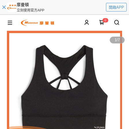
摩曼頓
開啟APP
立刻使用官方APP
0
1
/
7