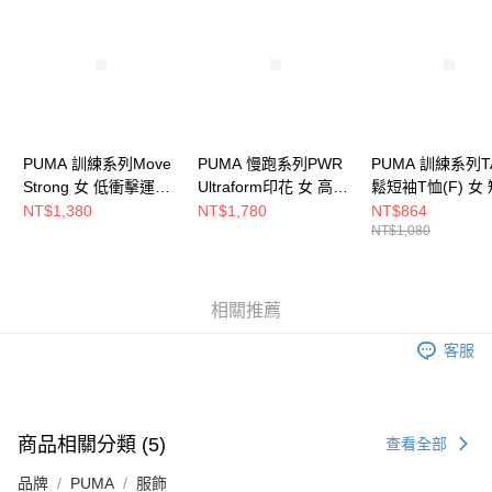
請求用戶進行身份認證。
５．嚴禁一人註冊多個帳號或使用他人資訊註冊。若發現惡意使用之情形，
恩沛科技股份有限公司將有權停止該用戶之使用額度並採取法律行動。
PUMA 訓練系列Move
PUMA 慢跑系列PWR
PUMA 訓練系列T
Strong 女 低衝擊運動
Ultraform印花 女 高衝
鬆短袖T恤(F) 女
內衣 52481501
擊運動內衣 52505160
上衣 52713926
NT$1,380
NT$1,780
NT$864
NT$1,080
相關推薦
客服
商品相關分類 (5)
查看全部
品牌
PUMA
服飾