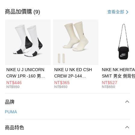
付款方式
信用卡一次付款
商品加價購 (9)
查看全部
信用卡分期付款
3 期 0 利率 每期
NT$526
21家銀行
合作金庫商業銀行
第一商業銀行
LINE Pay
華南商業銀行
彰化商業銀行
Apple Pay
上海商業儲蓄銀行
台北富邦商業銀行
國泰世華商業銀行
兆豐國際商業銀行
悠遊付
臺灣中小企業銀行
台中商業銀行
NIKE U J UNICORN
NIKE U NK ED CSH
NIKE NK HERIT
匯豐（台灣）商業銀行
華泰商業銀行
CRW 1PR -160 男女
CREW 2P-144
SMIT 男女 側背
全盈+PAY
聯邦商業銀行
遠東國際商業銀行
中統襪 FZ3393100
EMBRDY 男女 短統襪
BA5871010
NT$446
NT$365
NT$527
元大商業銀行
永豐商業銀行
NT$550
NT$450
NT$650
AFTEE先享後付
FZ3073133
玉山商業銀行
星展（台灣）商業銀行
相關說明
台新國際商業銀行
中國信託商業銀行
品牌
【關於「AFTEE先享後付」】
台灣樂天信用卡公司
AFTEE先享後付是「在收到商品之後才付款」的支付方式。 讓您購物簡單
運送方式
PUMA
便利好安心！
１．簡單：不需註冊會員、不需綁卡、不需儲值。
7-11取貨(快速到店)
２．便利：只要手機號碼，簡訊認證，即可結帳。
商品特色
每筆NT$100，滿NT$1,500(含以上)免運費
３．安心：先確認商品／服務後，再付款。