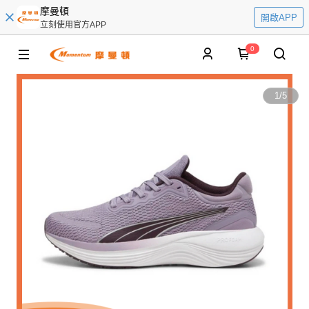
摩曼頓
開啟APP
立刻使用官方APP
0
1
/
5