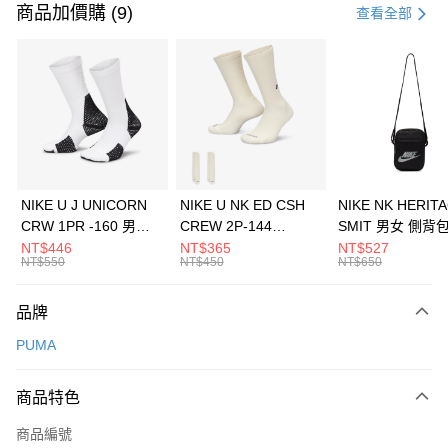
信用卡一次付款
商品加價購 (9)
查看全部
信用卡分期付款
3 期 0 利率 每期
NT$860
21家銀行
合作金庫商業銀行
第一商業銀行
LINE Pay
華南商業銀行
彰化商業銀行
Apple Pay
上海商業儲蓄銀行
台北富邦商業銀行
國泰世華商業銀行
兆豐國際商業銀行
悠遊付
臺灣中小企業銀行
台中商業銀行
NIKE U J UNICORN
NIKE U NK ED CSH
NIKE NK HERIT
匯豐（台灣）商業銀行
華泰商業銀行
CRW 1PR -160 男女
CREW 2P-144
SMIT 男女 側背
全盈+PAY
聯邦商業銀行
遠東國際商業銀行
中統襪 FZ3393100
EMBRDY 男女 短統襪
BA5871010
NT$446
NT$365
NT$527
元大商業銀行
永豐商業銀行
NT$550
NT$450
NT$650
AFTEE先享後付
FZ3073133
玉山商業銀行
星展（台灣）商業銀行
相關說明
台新國際商業銀行
中國信託商業銀行
品牌
【關於「AFTEE先享後付」】
台灣樂天信用卡公司
AFTEE先享後付是「在收到商品之後才付款」的支付方式。 讓您購物簡單
運送方式
PUMA
便利好安心！
１．簡單：不需註冊會員、不需綁卡、不需儲值。
7-11取貨(快速到店)
２．便利：只要手機號碼，簡訊認證，即可結帳。
商品特色
每筆NT$100，滿NT$1,500(含以上)免運費
３．安心：先確認商品／服務後，再付款。
商品編號
宅配
【「AFTEE先享後付」結帳流程】