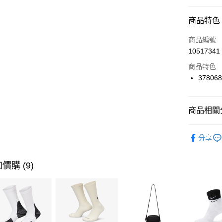
信用卡分
商品特色
3 期 
商品編號
合作金
LINE Pay
10517341
華南商
Apple Pay
上海商
商品特色
國泰世
37806
悠遊付
臺灣中
匯豐（
全盈+PAY
聯邦商
商品相關分
元大商
AFTEE先
玉山商
品牌
P
相關說明
分享
台新國
【關於「A
女性商品
台灣樂
AFTEE
便利好安
運動類型
運送方式
價購 (9)
１．簡單
２．便利
限時降價
7-11取貨
３．安心
每筆NT$1
促銷活動
【「AFT
宅配
１．於結帳