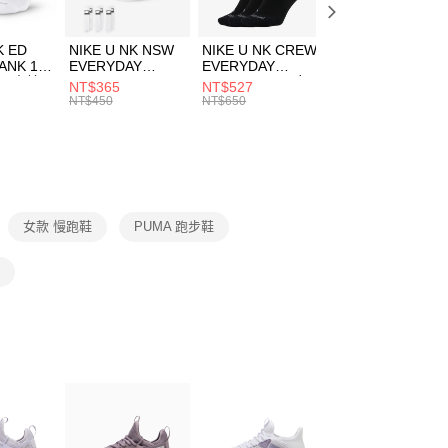
頁面，進行簡訊認證並確認金額後，即可完成結帳。
00，滿NT$1,500(含以上)免運費
成立數日內，您將收到繳費通知簡訊。
費通知簡訊後14天內，點擊此簡訊中的連結，可透過四大超商
市自取
K ED
NIKE U NK NSW
NIKE U NK CREW
NIKE U NK
網路銀行／等多元方式進行付款，方視為交易完成。
ANK 1P
EVERYDAY
EVERYDAY
EVERYDAY LTW
00，滿NT$1,500(含以上)免運費
：結帳手續完成當下不需立刻繳費，但若您需要取消訂單，請聯
 男 中統
ESSENTIAL CR
BBALL 3PR 男女
ANKLE 3PR 男女
NT$365
NT$527
NT$365
的店家。未經商家同意取消之訂單仍視為有效，需透過AFTEE
8104
男女 短統襪
長統襪
踝襪 SX7677010
NT$450
NT$650
NT$450
繳納相關費用。
DX5089103
DA2123010
否成功請以「AFTEE先享後付 」之結帳頁面顯示為準，若有關於
功／繳費後需取消欲退款等相關疑問，請聯繫「AFTEE先享後
援中心」
https://netprotections.freshdesk.com/support/home
項】
恩沛科技股份有限公司提供之「AFTEE先享後付」服務完成之
女款 慢跑鞋
PUMA 跑步鞋
依本服務之必要範圍內提供個人資料，並將交易相關給付款項請
讓予恩沛科技股份有限公司。
個人資料處理事宜，請瀏覽以下網址：
鞋
ee.tw/terms/#terms3
年的使用者請事先徵得法定代理人或監護人之同意方可使用
E先享後付」，若未經同意申辦者引起之損失，本公司不負相關責
AFTEE先享後付」時，將依據個別帳號之用戶狀況，依本公司
核予不同之上限額度；若仍有額度不足之情形，本公司將視審查
用戶進行身份認證。
一人註冊多個帳號或使用他人資訊註冊。若發現惡意使用之情
科技股份有限公司將有權停止該用戶之使用額度並採取法律行