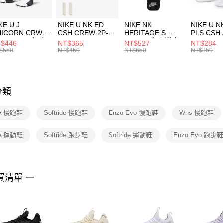
付」結帳
每筆NT$1
２．訂單
３．收到繳
付款後門
KE U J
NIKE U NK ED
NIKE NK
NIKE U N
／ATM／
NICORN CRW
CSH CREW 2P-
HERITAGE S
PLS CSH 
每筆NT$1
※ 請注意
R -160 男女 中
144 EMBRDY 男
SMIT 男女 側背包
144 DBL
$446
NT$365
NT$527
NT$284
絡購買商品
襪 FZ3393100
女 短統襪
BA5871010
襪 DH405
$550
NT$450
NT$650
NT$350
先享後付
FZ3073133
※ 交易是
是否繳費成
付客戶支
分類
【注意事
１．透過由
A 慢跑鞋
Softride 慢跑鞋
Enzo Evo 慢跑鞋
Wns 慢跑鞋
交易，需
求債權轉
２．關於
A 運動鞋
Softride 跑步鞋
Softride 運動鞋
Enzo Evo 跑步
https://aft
３．未成
「AFTE
任。
買清單 一
４．使用「
即時審查
結果請求
５．嚴禁
形，恩沛