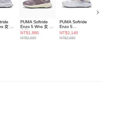
ride
PUMA Softride
PUMA Softride
PUMA Softride
ns 女 跑
Enzo 5 Wns 女 跑
Enzo 5
Enzo Evo MM 女
1302
步鞋 31121314
SLIPTECH? Wns
慢跑鞋 37873302
NT$1,880
NT$2,140
NT$2,680
女 跑步鞋
NT$2,680
NT$2,680
31329304