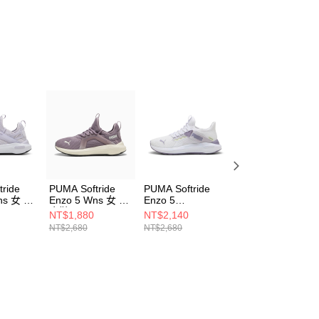
ride
PUMA Softride
PUMA Softride
PUMA Softride
ns 女 跑
Enzo 5 Wns 女 跑
Enzo 5
Enzo Evo MM 女
1302
步鞋 31121314
SLIPTECH? Wns
慢跑鞋 37873302
NT$1,880
NT$2,140
NT$2,680
女 跑步鞋
NT$2,680
NT$2,680
31329304