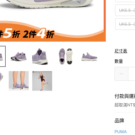
UK5.5
UK6.5
尺寸表
數量
付款與運
超取滿NT$
付款方式
品牌
信用卡一
PUMA