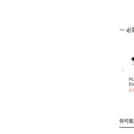
一 必
PU
En
慢
NT
你可能