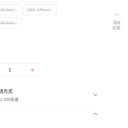
（24.5cm）
UK6（25cm）
清除
（25.5cm）
紀錄
送方式
1,500免運
次付款