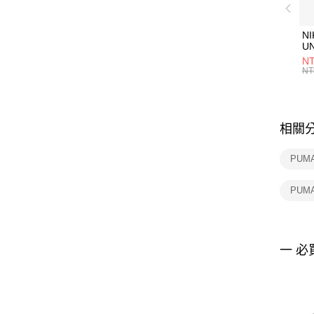
NI
U
1P
NT
統
NT
相關
PUM
PUM
一 必