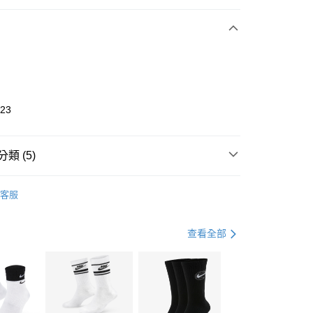
期付款
0 利率 每期
NT$893
21家銀行
庫商業銀行
第一商業銀行
業銀行
彰化商業銀行
業儲蓄銀行
台北富邦商業銀行
華商業銀行
兆豐國際商業銀行
823
小企業銀行
台中商業銀行
台灣）商業銀行
華泰商業銀行
業銀行
遠東國際商業銀行
類 (5)
業銀行
永豐商業銀行
享後付
業銀行
星展（台灣）商業銀行
UMA
全系列鞋款
客服
際商業銀行
中國信託商業銀行
FTEE先享後付」】
鞋類
跑步鞋/慢跑鞋
天信用卡公司
先享後付是「在收到商品之後才付款」的支付方式。 讓您購物簡單
心！
跑步訓練
鞋
查看全部
：不需註冊會員、不需綁卡、不需儲值。
：只要手機號碼，簡訊認證，即可結帳。
專區⬇
(快速到店)
：先確認商品／服務後，再付款。
00，滿NT$1,500(含以上)免運費
PUMA指定商品｜1件5折 2件4折
EE先享後付」結帳流程】
方式選擇「AFTEE先享後付」後，將跳轉至「AFTEE先享後