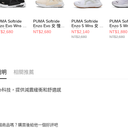
動。
MA Softride
PUMA Softride
PUMA Softride
PUMA Soft
zo Evo Wns 女
Enzo Evo 女 慢跑
Enzo 5 Wns 女 跑
Enzo 5 W
跑鞋 37806824
鞋 37704821
步鞋 31121303
步鞋 3112
$2,680
NT$2,680
NT$2,140
NT$1,880
NT$2,680
NT$2,680
說明
相關推薦
tride科技，提供減震緩衝和舒適感
個商品嗎？購買後給他一個好評吧