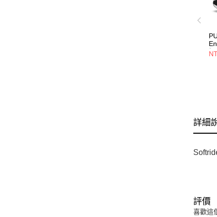
PU
En
慢
NT
詳細
Sof
評價
喜歡這