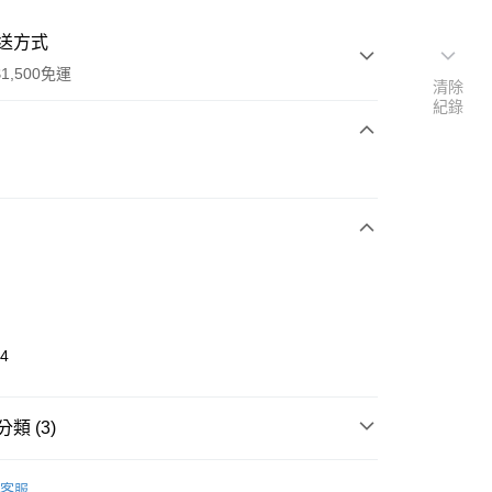
送方式
1,500免運
清除
紀錄
次付款
期付款
0 利率 每期
NT$260
21家銀行
庫商業銀行
第一商業銀行
業銀行
彰化商業銀行
業儲蓄銀行
台北富邦商業銀行
華商業銀行
兆豐國際商業銀行
14
小企業銀行
台中商業銀行
台灣）商業銀行
華泰商業銀行
業銀行
遠東國際商業銀行
類 (3)
業銀行
永豐商業銀行
享後付
業銀行
星展（台灣）商業銀行
UMA
配件
客服
際商業銀行
中國信託商業銀行