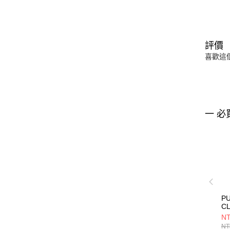
評價
喜歡這
一 必
P
C
男
NT
09
NT