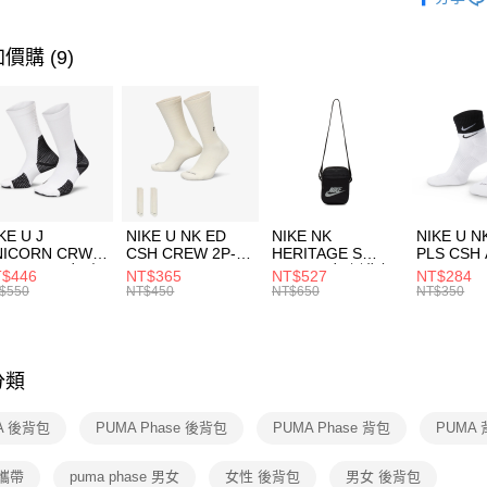
【關於「A
運動配件
台灣樂
AFTEE
便利好安
運動類型
運送方式
價購 (9)
１．簡單
２．便利
7-11取貨
３．安心
每筆NT$1
【「AFT
宅配
１．於結帳
付」結帳
每筆NT$1
２．訂單
３．收到繳
付款後門
KE U J
NIKE U NK ED
NIKE NK
NIKE U N
／ATM／
NICORN CRW
CSH CREW 2P-
HERITAGE S
PLS CSH 
每筆NT$1
※ 請注意
R -160 男女 中
144 EMBRDY 男
SMIT 男女 側背包
144 DBL
$446
NT$365
NT$527
NT$284
絡購買商品
襪 FZ3393100
女 短統襪
BA5871010
襪 DH405
$550
NT$450
NT$650
NT$350
先享後付
FZ3073133
※ 交易是
是否繳費成
付客戶支
分類
【注意事
１．透過由
A 後背包
PUMA Phase 後背包
PUMA Phase 背包
PUMA
交易，需
求債權轉
２．關於
攜帶
puma phase 男女
女性 後背包
男女 後背包