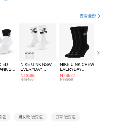
FTEE先享後付」】
包袋
後背包
天信用卡公司
先享後付是「在收到商品之後才付款」的支付方式。 讓您購物簡單
心！
休閒戶外
配件
查看全部
：不需註冊會員、不需綁卡、不需儲值。
：只要手機號碼，簡訊認證，即可結帳。
(快速到店)
：先確認商品／服務後，再付款。
00，滿NT$1,500(含以上)免運費
EE先享後付」結帳流程】
方式選擇「AFTEE先享後付」後，將跳轉至「AFTEE先享後
頁面，進行簡訊認證並確認金額後，即可完成結帳。
00，滿NT$1,500(含以上)免運費
成立數日內，您將收到繳費通知簡訊。
費通知簡訊後14天內，點擊此簡訊中的連結，可透過四大超商
市自取
K ED
NIKE U NK NSW
NIKE U NK CREW
NIKE U NK
網路銀行／等多元方式進行付款，方視為交易完成。
ANK 1P
EVERYDAY
EVERYDAY
EVERYDAY LTW
00，滿NT$1,500(含以上)免運費
：結帳手續完成當下不需立刻繳費，但若您需要取消訂單，請聯
 男 中統
ESSENTIAL CR
BBALL 3PR 男女
ANKLE 3PR 男女
NT$365
NT$527
NT$365
的店家。未經商家同意取消之訂單仍視為有效，需透過AFTEE
8104
男女 短統襪
長統襪
踝襪 SX7677010
NT$450
NT$650
NT$450
繳納相關費用。
DX5089103
DA2123010
否成功請以「AFTEE先享後付 」之結帳頁面顯示為準，若有關於
功／繳費後需取消欲退款等相關疑問，請聯繫「AFTEE先享後
援中心」
https://netprotections.freshdesk.com/support/home
項】
恩沛科技股份有限公司提供之「AFTEE先享後付」服務完成之
 背包
男女款 後背包
日常 後背包
依本服務之必要範圍內提供個人資料，並將交易相關給付款項請
讓予恩沛科技股份有限公司。
個人資料處理事宜，請瀏覽以下網址：