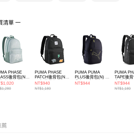
https://aft
３．未成
「AFTE
任。
買清單 一
４．使用「
即時審查
結果請求
５．嚴禁
形，恩沛
動。
UMA PHASE
PUMA PHASE
PUMA PUMA
PUMA PH
LASS後背包(N)
PATCH後背包(N)
PLUS後背包(N) 後
TAPE後背
女 後背包
男女 後背包
背包 男女
女 後背包
$1,020
NT$940
NT$944
NT$944
117802
09116101
09118008
09220001
$1,280
NT$1,180
NT$1,180
推薦