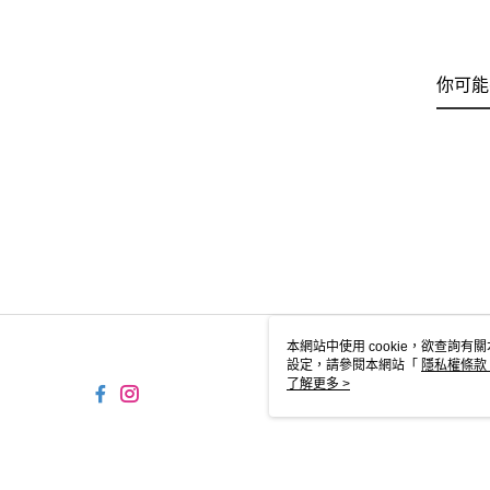
你可能
本網站中使用 cookie，欲查詢有關
設定，請參閱本網站「
隱私權條款
使用 cookie。
了解更多 >