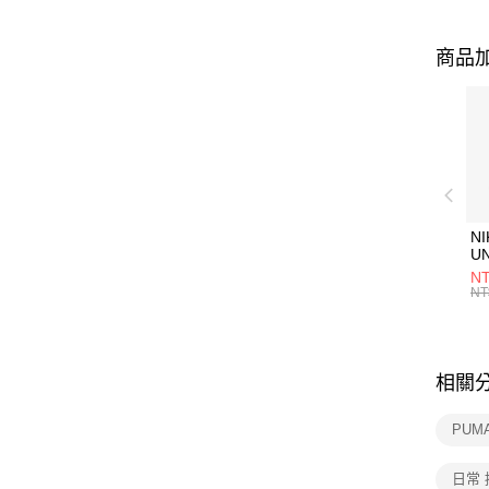
商品加
NI
U
1P
NT
統
NT
相關
PUM
日常 