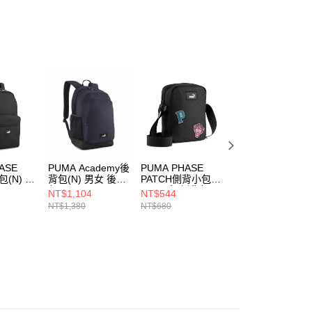
ee.tw/terms/#terms3
年的使用者請事先徵得法定代理人或監護人之同意方可使用
E先享後付」，若未經同意申辦者引起之損失，本公司不負相關責
AFTEE先享後付」時，將依據個別帳號之用戶狀況，依本公司
核予不同之上限額度；若仍有額度不足之情形，本公司將視審查
用戶進行身份認證。
一人註冊多個帳號或使用他人資訊註冊。若發現惡意使用之情
科技股份有限公司將有權停止該用戶之使用額度並採取法律行
ASE
PUMA Academy後
PUMA PHASE
PUMA BASE後背
包(N) 男
背包(N) 男女 後背
PATCH側背小包
包(F) 女 後背包
包 09069735
(N) 男女 側背包
09134202
NT$1,104
NT$544
NT$780
09219701
NT$1,380
NT$680
NT$980