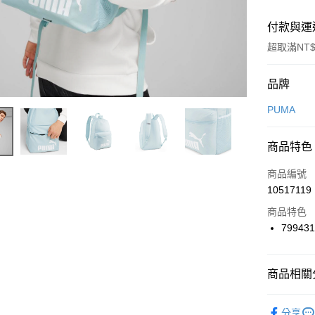
付款與運
超取滿NT$
付款方式
品牌
信用卡一
PUMA
信用卡分
商品特色
3 期 
商品編號
合作金
LINE Pay
10517119
華南商
Apple Pay
上海商
商品特色
國泰世
79943
悠遊付
臺灣中
匯豐（
全盈+PAY
聯邦商
商品相關分
元大商
AFTEE先
玉山商
品牌
P
相關說明
分享
台新國