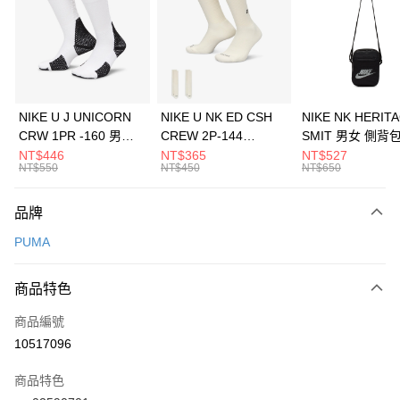
3 期 0 利率 每期
NT$126
21家銀行
合作金庫商業銀行
第一商業銀行
LINE Pay
華南商業銀行
彰化商業銀行
Apple Pay
上海商業儲蓄銀行
台北富邦商業銀行
國泰世華商業銀行
兆豐國際商業銀行
悠遊付
臺灣中小企業銀行
台中商業銀行
NIKE U J UNICORN
NIKE U NK ED CSH
NIKE NK HERIT
匯豐（台灣）商業銀行
華泰商業銀行
CRW 1PR -160 男女
CREW 2P-144
SMIT 男女 側背
全盈+PAY
聯邦商業銀行
遠東國際商業銀行
中統襪 FZ3393100
EMBRDY 男女 短統襪
BA5871010
NT$446
NT$365
NT$527
元大商業銀行
永豐商業銀行
NT$550
NT$450
NT$650
AFTEE先享後付
FZ3073133
玉山商業銀行
星展（台灣）商業銀行
相關說明
台新國際商業銀行
中國信託商業銀行
品牌
【關於「AFTEE先享後付」】
台灣樂天信用卡公司
AFTEE先享後付是「在收到商品之後才付款」的支付方式。 讓您購物簡單
運送方式
PUMA
便利好安心！
１．簡單：不需註冊會員、不需綁卡、不需儲值。
7-11取貨(快速到店)
２．便利：只要手機號碼，簡訊認證，即可結帳。
商品特色
每筆NT$100，滿NT$1,500(含以上)免運費
３．安心：先確認商品／服務後，再付款。
商品編號
宅配
【「AFTEE先享後付」結帳流程】
１．於結帳方式選擇「AFTEE先享後付」後，將跳轉至「AFTEE先享後付」
10517096
每筆NT$100，滿NT$1,500(含以上)免運費
結帳頁面，進行簡訊認證並確認金額後，即可完成結帳。
２．訂單成立數日內，您將收到繳費通知簡訊。
商品特色
付款後門市自取
３．收到繳費通知簡訊後14天內，點擊此簡訊中的連結，可透過四大超商／