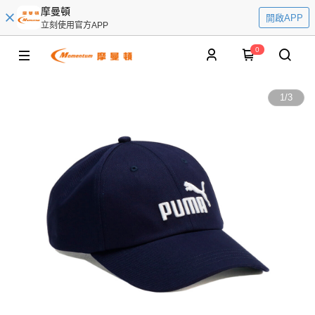
摩曼頓
開啟APP
立刻使用官方APP
0
1
/
3