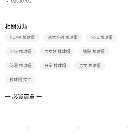
02590701
每筆NT$100，滿NT$1,500(含以上)免運費
ATM／網路銀行／等多元方式進行付款，方視為交易完成。
※ 請注意：結帳手續完成當下不需立刻繳費，但若您需要取消訂單，請聯絡
購買商品的店家。未經商家同意取消之訂單仍視為有效，需透過AFTEE先享
後付繳納相關費用。
※ 交易是否成功請以「AFTEE先享後付 」之結帳頁面顯示為準，若有關於
相關分類
是否繳費成功／繳費後需取消欲退款等相關疑問，請聯繫「AFTEE先享後付
客戶支援中心」
https://netprotections.freshdesk.com/support/home
PUMA 棒球帽
基本系列 棒球帽
No.1 棒球帽
【注意事項】
亞版 棒球帽
男女款 棒球帽
遮陽 棒球帽
１．透過由恩沛科技股份有限公司提供之「AFTEE先享後付」服務完成之交
易，需依本服務之必要範圍內提供個人資料，並將交易相關給付款項請求債
權轉讓予恩沛科技股份有限公司。
防曬 棒球帽
日常 棒球帽
男女 棒球帽
２．關於個人資料處理事宜，請瀏覽以下網址：
https://aftee.tw/terms/#terms3
棒球帽 女性
３．未成年的使用者請事先徵得法定代理人或監護人之同意方可使用
「AFTEE先享後付」，若未經同意申辦者引起之損失，本公司不負相關責
任。
一 必買清單 一
４．使用「AFTEE先享後付」時，將依據個別帳號之用戶狀況，依本公司即
時審查核予不同之上限額度；若仍有額度不足之情形，本公司將視審查結果
請求用戶進行身份認證。
５．嚴禁一人註冊多個帳號或使用他人資訊註冊。若發現惡意使用之情形，
恩沛科技股份有限公司將有權停止該用戶之使用額度並採取法律行動。