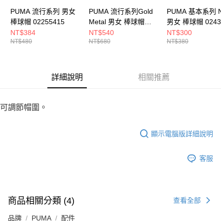
PUMA 流行系列 男女
PUMA 流行系列Gold
PUMA 基本系列 N
棒球帽 02255415
Metal 男女 棒球帽
男女 棒球帽 0243
02536301
NT$384
NT$540
NT$300
NT$480
NT$680
NT$380
詳細說明
相關推薦
可調節帽圍。
顯示電腦版詳細說明
客服
商品相關分類 (4)
查看全部
品牌
PUMA
配件