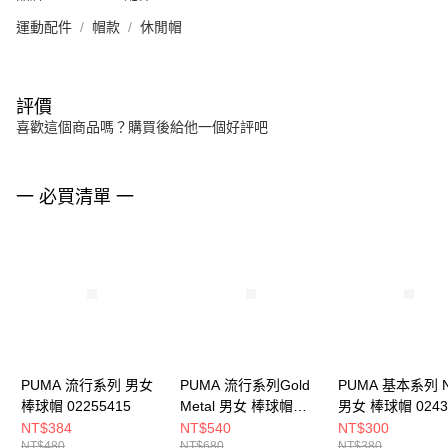
運動配件
帽款
休閒帽
評價
喜歡這個商品嗎？購買後給他一個好評吧
一 必買清單 一
PUMA 流行系列 男女
PUMA 流行系列Gold
PUMA 基本系列 N
棒球帽 02255415
Metal 男女 棒球帽
男女 棒球帽 0243
02536301
NT$384
NT$540
NT$300
NT$480
NT$680
NT$380