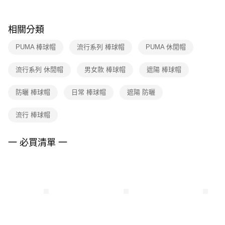
購買商品的店家。未經商家同意取消之訂單仍視為有效，需透過AFTEE先享
後付繳納相關費用。
※ 交易是否成功請以「AFTEE先享後付 」之結帳頁面顯示為準，若有關於
相關分類
是否繳費成功／繳費後需取消欲退款等相關疑問，請聯繫「AFTEE先享後付
客戶支援中心」
https://netprotections.freshdesk.com/support/home
PUMA 棒球帽
流行系列 棒球帽
PUMA 休閒帽
【注意事項】
流行系列 休閒帽
男女款 棒球帽
遮陽 棒球帽
１．透過由恩沛科技股份有限公司提供之「AFTEE先享後付」服務完成之交
易，需依本服務之必要範圍內提供個人資料，並將交易相關給付款項請求債
權轉讓予恩沛科技股份有限公司。
防曬 棒球帽
日常 棒球帽
遮陽 防曬
２．關於個人資料處理事宜，請瀏覽以下網址：
https://aftee.tw/terms/#terms3
流行 棒球帽
３．未成年的使用者請事先徵得法定代理人或監護人之同意方可使用
「AFTEE先享後付」，若未經同意申辦者引起之損失，本公司不負相關責
任。
一 必買清單 一
４．使用「AFTEE先享後付」時，將依據個別帳號之用戶狀況，依本公司即
時審查核予不同之上限額度；若仍有額度不足之情形，本公司將視審查結果
請求用戶進行身份認證。
５．嚴禁一人註冊多個帳號或使用他人資訊註冊。若發現惡意使用之情形，
恩沛科技股份有限公司將有權停止該用戶之使用額度並採取法律行動。