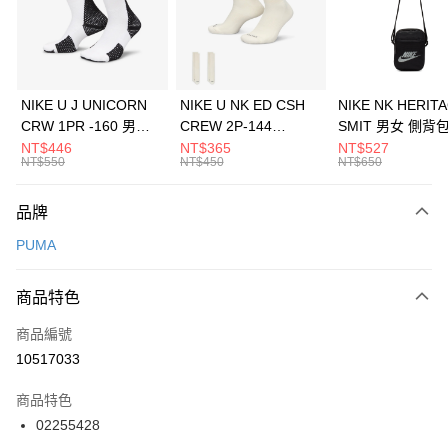
合作金庫商業銀行
第一商業銀行
LINE Pay
華南商業銀行
彰化商業銀行
Apple Pay
上海商業儲蓄銀行
台北富邦商業銀行
國泰世華商業銀行
兆豐國際商業銀行
悠遊付
臺灣中小企業銀行
台中商業銀行
NIKE U J UNICORN
NIKE U NK ED CSH
NIKE NK HERIT
匯豐（台灣）商業銀行
華泰商業銀行
CRW 1PR -160 男女
CREW 2P-144
SMIT 男女 側背
全盈+PAY
聯邦商業銀行
遠東國際商業銀行
中統襪 FZ3393100
EMBRDY 男女 短統襪
BA5871010
NT$446
NT$365
NT$527
元大商業銀行
永豐商業銀行
NT$550
NT$450
NT$650
AFTEE先享後付
FZ3073133
玉山商業銀行
星展（台灣）商業銀行
相關說明
台新國際商業銀行
中國信託商業銀行
品牌
【關於「AFTEE先享後付」】
台灣樂天信用卡公司
AFTEE先享後付是「在收到商品之後才付款」的支付方式。 讓您購物簡單
運送方式
PUMA
便利好安心！
１．簡單：不需註冊會員、不需綁卡、不需儲值。
7-11取貨(快速到店)
２．便利：只要手機號碼，簡訊認證，即可結帳。
商品特色
每筆NT$100，滿NT$1,500(含以上)免運費
３．安心：先確認商品／服務後，再付款。
商品編號
宅配
【「AFTEE先享後付」結帳流程】
１．於結帳方式選擇「AFTEE先享後付」後，將跳轉至「AFTEE先享後付」
10517033
每筆NT$100，滿NT$1,500(含以上)免運費
結帳頁面，進行簡訊認證並確認金額後，即可完成結帳。
２．訂單成立數日內，您將收到繳費通知簡訊。
商品特色
付款後門市自取
３．收到繳費通知簡訊後14天內，點擊此簡訊中的連結，可透過四大超商／
02255428
每筆NT$100，滿NT$1,500(含以上)免運費
ATM／網路銀行／等多元方式進行付款，方視為交易完成。
※ 請注意：結帳手續完成當下不需立刻繳費，但若您需要取消訂單，請聯絡