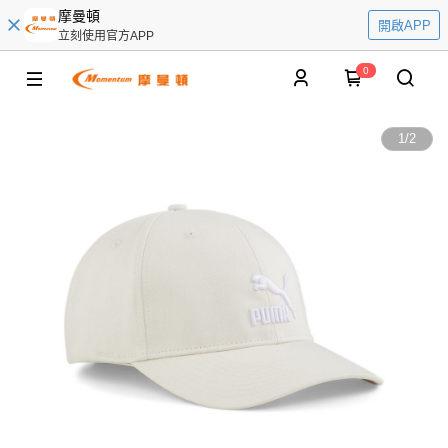
摩曼頓
開啟APP
立刻使用官方APP
0
1
/
2