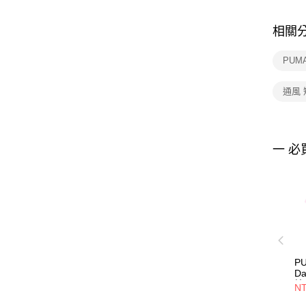
相關
PUM
通風 
一 必
P
Da
恤 
NT