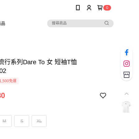
0
商品
 流行系列Dare To 女 短袖T恤
02
1,500免運
80
M
S
XL