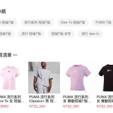
是否繳費成
付客戶支
分類
【注意事
１．透過由
A 短袖T恤
流行系列 短袖T恤
Dare To 短袖T恤
PUMA T恤
交易，需
求債權轉
２．關於
短袖T恤
流行 短袖T恤
短袖T恤 女性
流行 dare to
https://aft
３．未成
「AFTE
任。
買清單 一
４．使用「
即時審查
結果請求
５．嚴禁
形，恩沛
動。
UMA 流行系列
PUMA 流行系列
PUMA 流行系列
PUMA 
re To 女 短袖T
Classics+ 男 短袖
女 舞動短袖T恤
女 舞動短
62824193
T恤 62427263
62686560
62686501
$980
NT$1,280
NT$1,380
NT$1,380