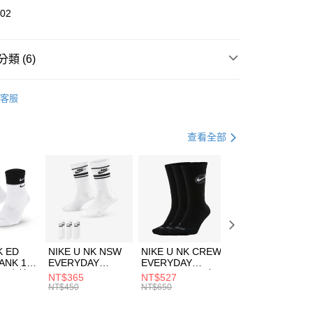
華商業銀行
兆豐國際商業銀行
102
小企業銀行
台中商業銀行
台灣）商業銀行
華泰商業銀行
業銀行
遠東國際商業銀行
類 (6)
業銀行
永豐商業銀行
享後付
業銀行
星展（台灣）商業銀行
UMA
服飾
客服
際商業銀行
中國信託商業銀行
FTEE先享後付」】
年
上衣
短袖上衣
天信用卡公司
先享後付是「在收到商品之後才付款」的支付方式。 讓您購物簡單
心！
休閒戶外
服飾
查看全部
：不需註冊會員、不需綁卡、不需儲值。
：只要手機號碼，簡訊認證，即可結帳。
清爽穿搭｜短袖上衣4折起
(快速到店)
：先確認商品／服務後，再付款。
00，滿NT$1,500(含以上)免運費
專區⬇
EE先享後付」結帳流程】
PUMA指定商品｜1件5折 2件4折
方式選擇「AFTEE先享後付」後，將跳轉至「AFTEE先享後
頁面，進行簡訊認證並確認金額後，即可完成結帳。
00，滿NT$1,500(含以上)免運費
成立數日內，您將收到繳費通知簡訊。
費通知簡訊後14天內，點擊此簡訊中的連結，可透過四大超商
市自取
K ED
NIKE U NK NSW
NIKE U NK CREW
NIKE U NK
網路銀行／等多元方式進行付款，方視為交易完成。
ANK 1P
EVERYDAY
EVERYDAY
EVERYDAY LTW
00，滿NT$1,500(含以上)免運費
：結帳手續完成當下不需立刻繳費，但若您需要取消訂單，請聯
 男 中統
ESSENTIAL CR
BBALL 3PR 男女
ANKLE 3PR 男女
NT$365
NT$527
NT$365
的店家。未經商家同意取消之訂單仍視為有效，需透過AFTEE
8104
男女 短統襪
長統襪
踝襪 SX7677010
NT$450
NT$650
NT$450
繳納相關費用。
DX5089103
DA2123010
否成功請以「AFTEE先享後付 」之結帳頁面顯示為準，若有關於