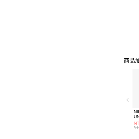
商品加
NI
U
1P
NT
統
NT