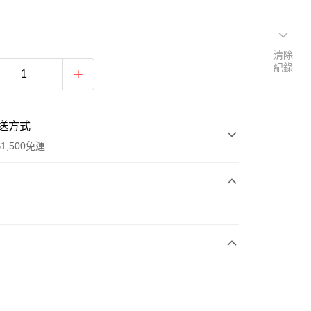
清除
紀錄
送方式
1,500免運
次付款
期付款
0 利率 每期
NT$326
21家銀行
庫商業銀行
第一商業銀行
業銀行
彰化商業銀行
業儲蓄銀行
台北富邦商業銀行