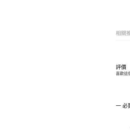
相關
評價
喜歡這
一 必