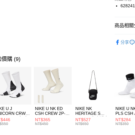
國泰世
62824
悠遊付
臺灣中
匯豐（
全盈+PAY
聯邦商
商品相關分
元大商
AFTEE先
玉山商
品牌
P
相關說明
分享
台新國
【關於「A
兒童/青少
台灣樂
AFTEE
便利好安
運動類型
運送方式
價購 (9)
１．簡單
２．便利
促銷活動
7-11取貨
３．安心
每筆NT$1
限時降價
【「AFT
促銷活動
宅配
１．於結帳
付」結帳
每筆NT$1
２．訂單
３．收到繳
付款後門
KE U J
NIKE U NK ED
NIKE NK
NIKE U N
／ATM／
NICORN CRW
CSH CREW 2P-
HERITAGE S
PLS CSH 
每筆NT$1
※ 請注意
R -160 男女 中
144 EMBRDY 男
SMIT 男女 側背包
144 DBL
$446
NT$365
NT$527
NT$284
絡購買商品
襪 FZ3393100
女 短統襪
BA5871010
襪 DH405
$550
NT$450
NT$650
NT$350
先享後付
FZ3073133
※ 交易是