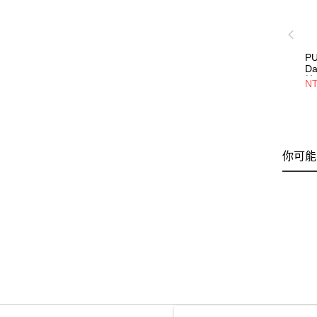
P
Da
恤 
NT
你可能