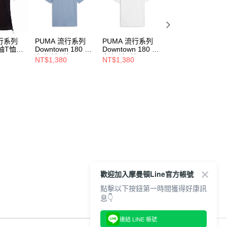
流行系列
PUMA 流行系列
PUMA 流行系列
PUMA 流行系列
袖T恤
Downtown 180 男
Downtown 180 男
Classics 女 寬鬆
女 短袖T恤
女 短袖T恤
袖T恤 62422602
NT$1,380
NT$1,380
NT$1,080
62437520
62437502
歡迎加入摩曼頓Line官方帳號
點擊以下按鈕第一時間獲得好康訊
息👇
連結 LINE 帳號