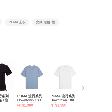
功／繳費後需取消欲退款等相關疑問，請聯繫「AFTEE先享後
援中心」
https://netprotections.freshdesk.com/support/home
項】
恩沛科技股份有限公司提供之「AFTEE先享後付」服務完成之
PUMA 上衣
女款 短袖T恤
依本服務之必要範圍內提供個人資料，並將交易相關給付款項請
讓予恩沛科技股份有限公司。
個人資料處理事宜，請瀏覽以下網址：
ee.tw/terms/#terms3
年的使用者請事先徵得法定代理人或監護人之同意方可使用
E先享後付」，若未經同意申辦者引起之損失，本公司不負相關責
AFTEE先享後付」時，將依據個別帳號之用戶狀況，依本公司
核予不同之上限額度；若仍有額度不足之情形，本公司將視審查
用戶進行身份認證。
一人註冊多個帳號或使用他人資訊註冊。若發現惡意使用之情
科技股份有限公司將有權停止該用戶之使用額度並採取法律行
流行系列
PUMA 流行系列
PUMA 流行系列
PUMA 流行系列
袖T恤
Downtown 180 男
Downtown 180 男
Classics 女 寬鬆
女 短袖T恤
女 短袖T恤
袖T恤 62422602
NT$1,380
NT$1,380
NT$1,080
62437520
62437502