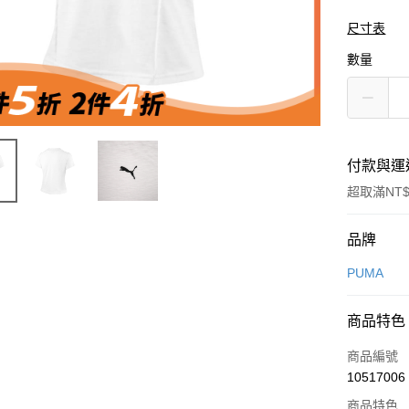
尺寸表
數量
付款與運
超取滿NT$
付款方式
品牌
信用卡一
PUMA
信用卡分
商品特色
3 期 
商品編號
合作金
LINE Pay
10517006
華南商
Apple Pay
上海商
商品特色