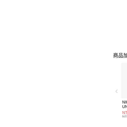
商品加
NI
U
1P
NT
統
NT