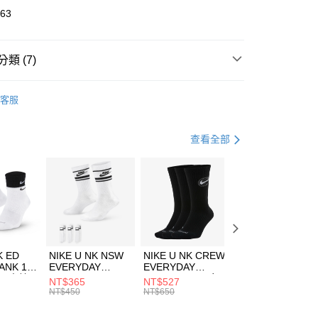
華商業銀行
兆豐國際商業銀行
763
小企業銀行
台中商業銀行
台灣）商業銀行
華泰商業銀行
業銀行
遠東國際商業銀行
類 (7)
業銀行
永豐商業銀行
享後付
業銀行
星展（台灣）商業銀行
UMA
服飾
客服
際商業銀行
中國信託商業銀行
FTEE先享後付」】
上衣
短袖上衣
天信用卡公司
先享後付是「在收到商品之後才付款」的支付方式。 讓您購物簡單
心！
年
上衣
短袖上衣
查看全部
：不需註冊會員、不需綁卡、不需儲值。
：只要手機號碼，簡訊認證，即可結帳。
休閒戶外
服飾
(快速到店)
：先確認商品／服務後，再付款。
00，滿NT$1,500(含以上)免運費
清爽穿搭｜短袖上衣4折起
EE先享後付」結帳流程】
專區⬇
方式選擇「AFTEE先享後付」後，將跳轉至「AFTEE先享後
頁面，進行簡訊認證並確認金額後，即可完成結帳。
00，滿NT$1,500(含以上)免運費
PUMA指定商品｜1件5折 2件4折
成立數日內，您將收到繳費通知簡訊。
費通知簡訊後14天內，點擊此簡訊中的連結，可透過四大超商
市自取
K ED
NIKE U NK NSW
NIKE U NK CREW
NIKE U NK
網路銀行／等多元方式進行付款，方視為交易完成。
ANK 1P
EVERYDAY
EVERYDAY
EVERYDAY LTW
00，滿NT$1,500(含以上)免運費
：結帳手續完成當下不需立刻繳費，但若您需要取消訂單，請聯
 男 中統
ESSENTIAL CR
BBALL 3PR 男女
ANKLE 3PR 男女
NT$365
NT$527
NT$365
的店家。未經商家同意取消之訂單仍視為有效，需透過AFTEE
8104
男女 短統襪
長統襪
踝襪 SX7677010
NT$450
NT$650
NT$450
繳納相關費用。
DX5089103
DA2123010
否成功請以「AFTEE先享後付 」之結帳頁面顯示為準，若有關於