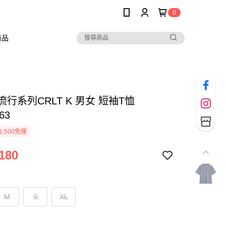
0
商品
 流行系列CRLT K 男女 短袖T恤
63
1,500免運
180
M
S
XL