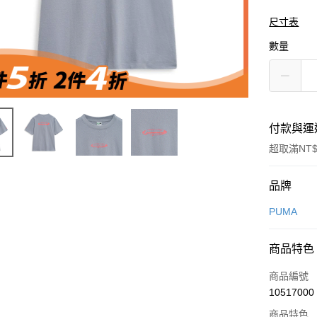
尺寸表
數量
付款與運
超取滿NT$
付款方式
品牌
信用卡一
PUMA
信用卡分
商品特色
3 期 
商品編號
合作金
LINE Pay
10517000
華南商
Apple Pay
上海商
商品特色