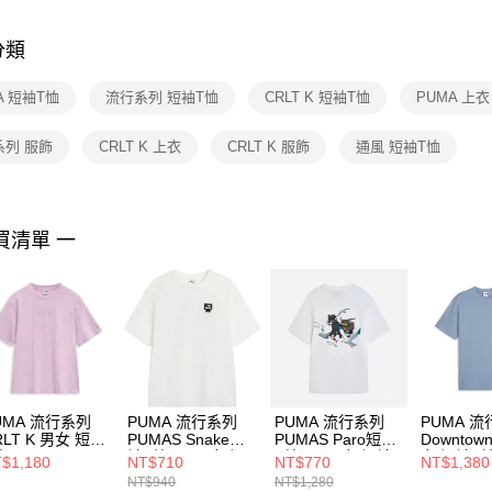
是否繳費成
付客戶支
分類
【注意事
１．透過由
A 短袖T恤
流行系列 短袖T恤
CRLT K 短袖T恤
PUMA 上衣
交易，需
求債權轉
２．關於
系列 服飾
CRLT K 上衣
CRLT K 服飾
通風 短袖T恤
https://aft
３．未成
「AFTE
任。
買清單 一
４．使用「
即時審查
結果請求
５．嚴禁
形，恩沛
動。
UMA 流行系列
PUMA 流行系列
PUMA 流行系列
PUMA 
RLT K 男女 短袖
PUMAS Snake短
PUMAS Paro短袖
Downtown
 62808760
袖T恤(N) 男女 短
T恤(N) 男女 短袖
女 短袖T
$1,180
NT$710
NT$770
NT$1,380
袖上衣 63125402
上衣 63125302
62437520
NT$940
NT$1,280