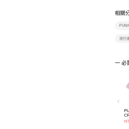
相關
PUM
流行
一 必
P
C
T恤
NT