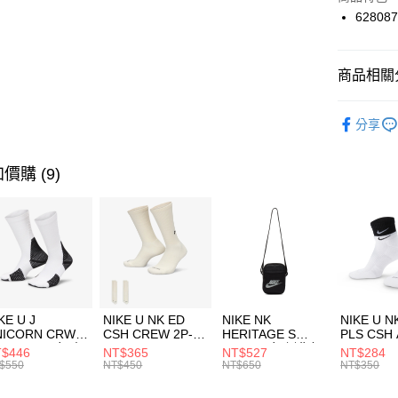
國泰世
62808
悠遊付
臺灣中
匯豐（
全盈+PAY
聯邦商
商品相關分
元大商
AFTEE先
玉山商
品牌
P
相關說明
分享
台新國
【關於「A
男性商品
台灣樂
AFTEE
便利好安
兒童/青少
運送方式
價購 (9)
１．簡單
２．便利
運動類型
7-11取貨
３．安心
每筆NT$1
促銷活動
【「AFT
限時降價
宅配
１．於結帳
付」結帳
每筆NT$1
促銷活動
２．訂單
３．收到繳
付款後門
KE U J
NIKE U NK ED
NIKE NK
NIKE U N
／ATM／
NICORN CRW
CSH CREW 2P-
HERITAGE S
PLS CSH 
每筆NT$1
※ 請注意
R -160 男女 中
144 EMBRDY 男
SMIT 男女 側背包
144 DBL
$446
NT$365
NT$527
NT$284
絡購買商品
襪 FZ3393100
女 短統襪
BA5871010
襪 DH405
$550
NT$450
NT$650
NT$350
先享後付
FZ3073133
※ 交易是