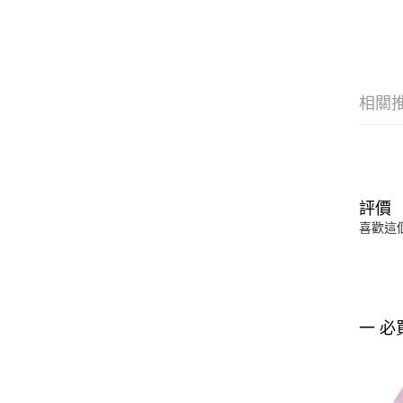
相關
評價
喜歡這
一 必