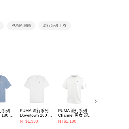
功／繳費後需取消欲退款等相關疑問，請聯繫「AFTEE先享後
援中心」
https://netprotections.freshdesk.com/support/home
項】
恩沛科技股份有限公司提供之「AFTEE先享後付」服務完成之
PUMA 服飾
流行系列 上衣
依本服務之必要範圍內提供個人資料，並將交易相關給付款項請
讓予恩沛科技股份有限公司。
個人資料處理事宜，請瀏覽以下網址：
ee.tw/terms/#terms3
年的使用者請事先徵得法定代理人或監護人之同意方可使用
E先享後付」，若未經同意申辦者引起之損失，本公司不負相關責
AFTEE先享後付」時，將依據個別帳號之用戶狀況，依本公司
核予不同之上限額度；若仍有額度不足之情形，本公司將視審查
用戶進行身份認證。
一人註冊多個帳號或使用他人資訊註冊。若發現惡意使用之情
科技股份有限公司將有權停止該用戶之使用額度並採取法律行
流行系列
PUMA 流行系列
PUMA 流行系列
PUMA 流行系列
 180 男
Downtown 180 男
Channel 男女 短袖
Classics+ 男 短袖
恤
女 短袖T恤
T恤 68234102
T恤 62427263
NT$1,380
NT$1,180
NT$1,280
62437502