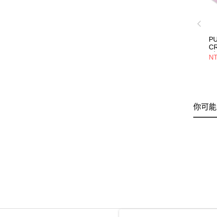
P
C
T恤
NT
你可能