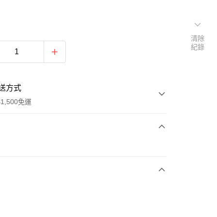
清除
紀錄
送方式
1,500免運
次付款
期付款
0 利率 每期
NT$393
21家銀行
庫商業銀行
第一商業銀行
業銀行
彰化商業銀行
業儲蓄銀行
台北富邦商業銀行