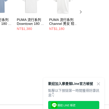
流行系列
PUMA 流行系列
PUMA 流行系列
PUMA 流行系列
 180 男
Downtown 180 男
Channel 男女 短袖
Classics+ 男 短袖
恤
女 短袖T恤
T恤 68234102
T恤 62427263
NT$1,380
NT$1,180
NT$1,280
62437502
歡迎加入摩曼頓Line官方帳號
點擊以下按鈕第一時間獲得好康訊
息👇
連結 LINE 帳號