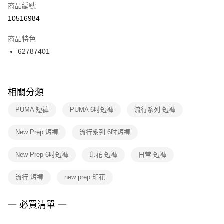
商品編號
宅配
【「AFTEE先享後付」結帳流程】
１．於結帳方式選擇「AFTEE先享後付」後，將跳轉至「AFTEE先享後付」
10516984
每筆NT$100，滿NT$1,500(含以上)免運費
結帳頁面，進行簡訊認證並確認金額後，即可完成結帳。
２．訂單成立數日內，您將收到繳費通知簡訊。
商品特色
付款後門市自取
３．收到繳費通知簡訊後14天內，點擊此簡訊中的連結，可透過四大超商／
62787401
每筆NT$100，滿NT$1,500(含以上)免運費
ATM／網路銀行／等多元方式進行付款，方視為交易完成。
※ 請注意：結帳手續完成當下不需立刻繳費，但若您需要取消訂單，請聯絡
購買商品的店家。未經商家同意取消之訂單仍視為有效，需透過AFTEE先享
後付繳納相關費用。
※ 交易是否成功請以「AFTEE先享後付 」之結帳頁面顯示為準，若有關於
相關分類
是否繳費成功／繳費後需取消欲退款等相關疑問，請聯繫「AFTEE先享後付
客戶支援中心」
https://netprotections.freshdesk.com/support/home
PUMA 短褲
PUMA 6吋短褲
流行系列 短褲
【注意事項】
New Prep 短褲
流行系列 6吋短褲
１．透過由恩沛科技股份有限公司提供之「AFTEE先享後付」服務完成之交
易，需依本服務之必要範圍內提供個人資料，並將交易相關給付款項請求債
權轉讓予恩沛科技股份有限公司。
New Prep 6吋短褲
印花 短褲
日常 短褲
２．關於個人資料處理事宜，請瀏覽以下網址：
https://aftee.tw/terms/#terms3
流行 短褲
new prep 印花
３．未成年的使用者請事先徵得法定代理人或監護人之同意方可使用
「AFTEE先享後付」，若未經同意申辦者引起之損失，本公司不負相關責
任。
一 必買清單 一
４．使用「AFTEE先享後付」時，將依據個別帳號之用戶狀況，依本公司即
時審查核予不同之上限額度；若仍有額度不足之情形，本公司將視審查結果