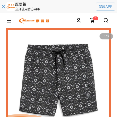
摩曼頓
開啟APP
立刻使用官方APP
0
1
/
8