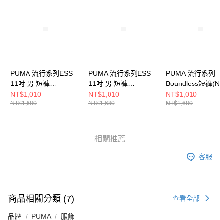
請求用戶進行身份認證。
５．嚴禁一人註冊多個帳號或使用他人資訊註冊。若發現惡意使用之情形，
恩沛科技股份有限公司將有權停止該用戶之使用額度並採取法律行動。
PUMA 流行系列ESS
PUMA 流行系列ESS
PUMA 流行系列
11吋 男 短褲
11吋 男 短褲
Boundless短褲(N
62965901
62965993
女 短褲 6331376
NT$1,010
NT$1,010
NT$1,010
NT$1,680
NT$1,680
NT$1,680
相關推薦
客服
商品相關分類 (7)
查看全部
品牌
PUMA
服飾