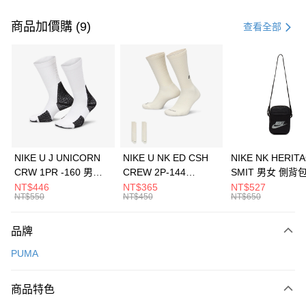
付款方式
信用卡一次付款
商品加價購 (9)
查看全部
信用卡分期付款
3 期 0 利率 每期
NT$626
21家銀行
合作金庫商業銀行
第一商業銀行
LINE Pay
華南商業銀行
彰化商業銀行
Apple Pay
上海商業儲蓄銀行
台北富邦商業銀行
國泰世華商業銀行
兆豐國際商業銀行
悠遊付
臺灣中小企業銀行
台中商業銀行
NIKE U J UNICORN
NIKE U NK ED CSH
NIKE NK HERIT
匯豐（台灣）商業銀行
華泰商業銀行
CRW 1PR -160 男女
CREW 2P-144
SMIT 男女 側背
全盈+PAY
聯邦商業銀行
遠東國際商業銀行
中統襪 FZ3393100
EMBRDY 男女 短統襪
BA5871010
NT$446
NT$365
NT$527
元大商業銀行
永豐商業銀行
NT$550
NT$450
NT$650
AFTEE先享後付
FZ3073133
玉山商業銀行
星展（台灣）商業銀行
相關說明
台新國際商業銀行
中國信託商業銀行
品牌
【關於「AFTEE先享後付」】
台灣樂天信用卡公司
AFTEE先享後付是「在收到商品之後才付款」的支付方式。 讓您購物簡單
運送方式
PUMA
便利好安心！
１．簡單：不需註冊會員、不需綁卡、不需儲值。
7-11取貨(快速到店)
２．便利：只要手機號碼，簡訊認證，即可結帳。
商品特色
每筆NT$100，滿NT$1,500(含以上)免運費
３．安心：先確認商品／服務後，再付款。