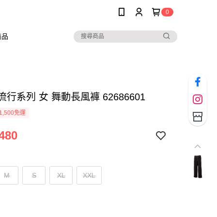
0
商品
 流行系列 女 舞動長風褲 62686601
1,500免運
480
M
S
XL
XXL