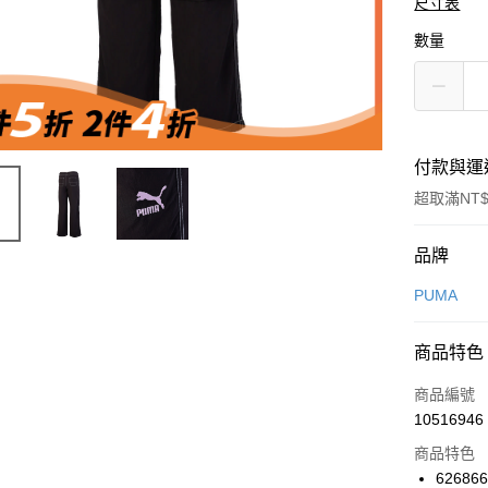
尺寸表
數量
付款與運
超取滿NT$
付款方式
品牌
信用卡一
PUMA
信用卡分
商品特色
3 期 
商品編號
合作金
LINE Pay
10516946
華南商
Apple Pay
上海商
商品特色
國泰世
62686