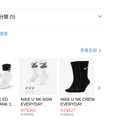
小企業銀行
台中商業銀行
台灣）商業銀行
華泰商業銀行
業銀行
遠東國際商業銀行
類 (5)
業銀行
永豐商業銀行
享後付
業銀行
星展（台灣）商業銀行
UMA
服飾
客服
際商業銀行
中國信託商業銀行
FTEE先享後付」】
年
下著
長褲
天信用卡公司
先享後付是「在收到商品之後才付款」的支付方式。 讓您購物簡單
心！
休閒戶外
服飾
查看全部
：不需註冊會員、不需綁卡、不需儲值。
：只要手機號碼，簡訊認證，即可結帳。
專區⬇
(快速到店)
：先確認商品／服務後，再付款。
00，滿NT$1,500(含以上)免運費
PUMA指定商品｜1件5折 2件4折
EE先享後付」結帳流程】
方式選擇「AFTEE先享後付」後，將跳轉至「AFTEE先享後
頁面，進行簡訊認證並確認金額後，即可完成結帳。
00，滿NT$1,500(含以上)免運費
成立數日內，您將收到繳費通知簡訊。
費通知簡訊後14天內，點擊此簡訊中的連結，可透過四大超商
市自取
K ED
NIKE U NK NSW
NIKE U NK CREW
NIKE U NK
網路銀行／等多元方式進行付款，方視為交易完成。
ANK 1P
EVERYDAY
EVERYDAY
EVERYDAY LTW
00，滿NT$1,500(含以上)免運費
：結帳手續完成當下不需立刻繳費，但若您需要取消訂單，請聯
 男 中統
ESSENTIAL CR
BBALL 3PR 男女
ANKLE 3PR 男女
NT$365
NT$527
NT$365
的店家。未經商家同意取消之訂單仍視為有效，需透過AFTEE
8104
男女 短統襪
長統襪
踝襪 SX7677010
NT$450
NT$650
NT$450
繳納相關費用。
DX5089103
DA2123010
否成功請以「AFTEE先享後付 」之結帳頁面顯示為準，若有關於
功／繳費後需取消欲退款等相關疑問，請聯繫「AFTEE先享後
援中心」
https://netprotections.freshdesk.com/support/home