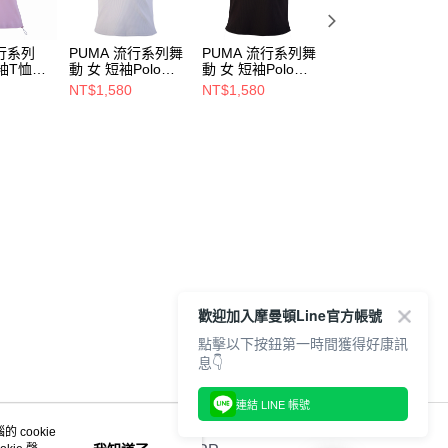
流行系列
PUMA 流行系列舞
PUMA 流行系列舞
PUMA 流行系列
袖T恤
動 女 短袖Polo衫
動 女 短袖Polo衫
PUMATECH 6吋
62686365
62686301
鬆短風褲(M) 男 
NT$1,580
NT$1,580
NT$1,424
褲 63442161
NT$1,780
歡迎加入摩曼頓Line官方帳號
點擊以下按鈕第一時間獲得好康訊
息👇
連結 LINE 帳號
 cookie