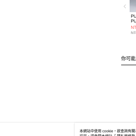
P
P
風
NT
NT
你可能
本網站中使用 cookie，欲查詢有關