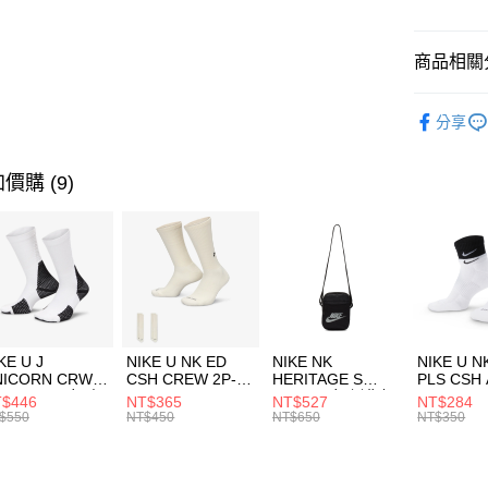
悠遊付
臺灣中
匯豐（
全盈+PAY
聯邦商
商品相關分
元大商
AFTEE先
玉山商
品牌
P
相關說明
分享
台新國
【關於「A
兒童/青少
台灣樂
AFTEE
便利好安
運動類型
運送方式
價購 (9)
１．簡單
２．便利
限時降價
7-11取貨
３．安心
每筆NT$1
促銷活動
【「AFT
宅配
１．於結帳
付」結帳
每筆NT$1
２．訂單
３．收到繳
付款後門
KE U J
NIKE U NK ED
NIKE NK
NIKE U N
／ATM／
NICORN CRW
CSH CREW 2P-
HERITAGE S
PLS CSH 
每筆NT$1
※ 請注意
R -160 男女 中
144 EMBRDY 男
SMIT 男女 側背包
144 DBL
$446
NT$365
NT$527
NT$284
絡購買商品
襪 FZ3393100
女 短統襪
BA5871010
襪 DH405
$550
NT$450
NT$650
NT$350
先享後付
FZ3073133
※ 交易是
是否繳費成
付客戶支