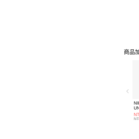
商品加
NI
U
1P
NT
統
NT