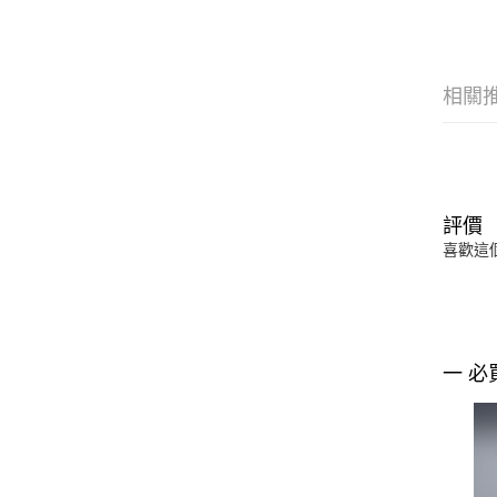
相關
評價
喜歡這
一 必