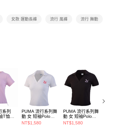
項】
恩沛科技股份有限公司提供之「AFTEE先享後付」服務完成之
女款 運動長褲
流行 風褲
流行 舞動
依本服務之必要範圍內提供個人資料，並將交易相關給付款項請
讓予恩沛科技股份有限公司。
個人資料處理事宜，請瀏覽以下網址：
ee.tw/terms/#terms3
年的使用者請事先徵得法定代理人或監護人之同意方可使用
E先享後付」，若未經同意申辦者引起之損失，本公司不負相關責
AFTEE先享後付」時，將依據個別帳號之用戶狀況，依本公司
核予不同之上限額度；若仍有額度不足之情形，本公司將視審查
用戶進行身份認證。
一人註冊多個帳號或使用他人資訊註冊。若發現惡意使用之情
科技股份有限公司將有權停止該用戶之使用額度並採取法律行
流行系列
PUMA 流行系列舞
PUMA 流行系列舞
PUMA 流行系列
袖T恤
動 女 短袖Polo衫
動 女 短袖Polo衫
PUMATECH 6吋
62686365
62686301
鬆短風褲(M) 男 
NT$1,580
NT$1,580
NT$1,424
褲 63442161
NT$1,780