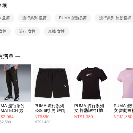
分類
【注意事
１．透過由
A 風褲
流行系列 風褲
PUMA 運動長褲
流行系列 運動長褲
交易，需
求債權轉
２．關於
女性
流行 女性
風褲 女性
https://aft
３．未成
「AFTE
任。
買清單 一
４．使用「
即時審查
結果請求
５．嚴禁
形，恩沛
動。
UMA 流行系列
PUMA 流行系列
PUMA 流行系列
PUMA 
UMATECH 男 長
ESS 6吋 男 短風褲
女 舞動短袖T恤
女 舞動短
褲 63442001
62965501
62686501
62686560
$2,064
NT$890
NT$1,380
NT$1,380
$2,580
NT$1,480