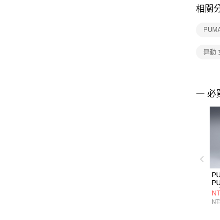
相關
PUM
舞動 
一 必
P
P
風
NT
NT