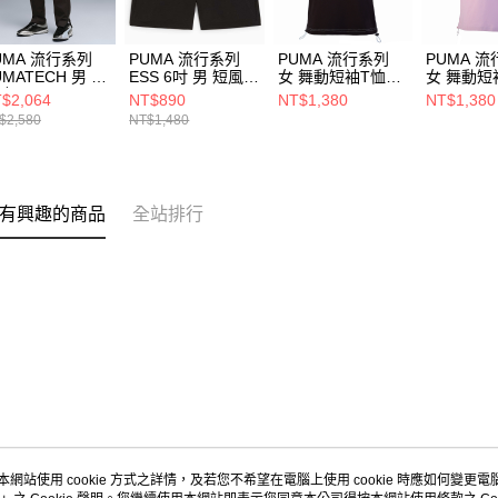
UMA 流行系列
PUMA 流行系列
PUMA 流行系列
PUMA 
UMATECH 男 長
ESS 6吋 男 短風褲
女 舞動短袖T恤
女 舞動短
褲 63442001
62965501
62686501
62686560
$2,064
NT$890
NT$1,380
NT$1,380
$2,580
NT$1,480
有興趣的商品
全站排行
本網站使用 cookie 方式之詳情，及若您不希望在電腦上使用 cookie 時應如何變更電腦的