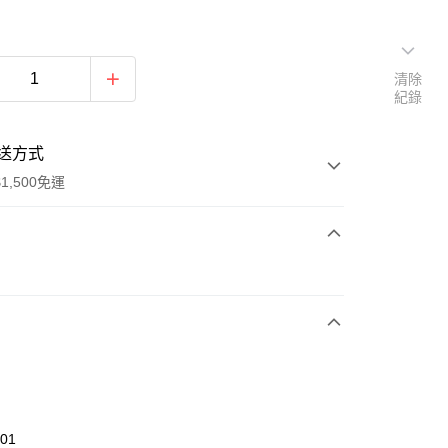
清除
紀錄
送方式
1,500免運
次付款
期付款
0 利率 每期
NT$826
21家銀行
庫商業銀行
第一商業銀行
業銀行
彰化商業銀行
業儲蓄銀行
台北富邦商業銀行
華商業銀行
兆豐國際商業銀行
601