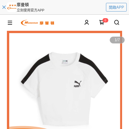
摩曼頓
開啟APP
立刻使用官方APP
0
1
/
7