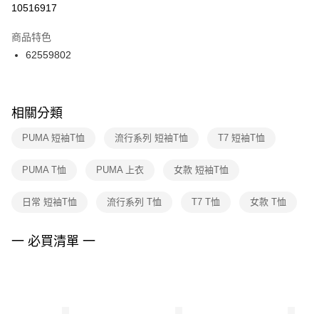
１．於結帳方式選擇「AFTEE先享後付」後，將跳轉至「AFTEE先享後付」
10516917
每筆NT$100，滿NT$1,500(含以上)免運費
結帳頁面，進行簡訊認證並確認金額後，即可完成結帳。
２．訂單成立數日內，您將收到繳費通知簡訊。
商品特色
付款後門市自取
３．收到繳費通知簡訊後14天內，點擊此簡訊中的連結，可透過四大超商／
62559802
每筆NT$100，滿NT$1,500(含以上)免運費
ATM／網路銀行／等多元方式進行付款，方視為交易完成。
※ 請注意：結帳手續完成當下不需立刻繳費，但若您需要取消訂單，請聯絡
購買商品的店家。未經商家同意取消之訂單仍視為有效，需透過AFTEE先享
後付繳納相關費用。
※ 交易是否成功請以「AFTEE先享後付 」之結帳頁面顯示為準，若有關於
相關分類
是否繳費成功／繳費後需取消欲退款等相關疑問，請聯繫「AFTEE先享後付
客戶支援中心」
https://netprotections.freshdesk.com/support/home
PUMA 短袖T恤
流行系列 短袖T恤
T7 短袖T恤
【注意事項】
PUMA T恤
PUMA 上衣
女款 短袖T恤
１．透過由恩沛科技股份有限公司提供之「AFTEE先享後付」服務完成之交
易，需依本服務之必要範圍內提供個人資料，並將交易相關給付款項請求債
權轉讓予恩沛科技股份有限公司。
日常 短袖T恤
流行系列 T恤
T7 T恤
女款 T恤
２．關於個人資料處理事宜，請瀏覽以下網址：
https://aftee.tw/terms/#terms3
３．未成年的使用者請事先徵得法定代理人或監護人之同意方可使用
一 必買清單 一
「AFTEE先享後付」，若未經同意申辦者引起之損失，本公司不負相關責
任。
４．使用「AFTEE先享後付」時，將依據個別帳號之用戶狀況，依本公司即
時審查核予不同之上限額度；若仍有額度不足之情形，本公司將視審查結果
請求用戶進行身份認證。
５．嚴禁一人註冊多個帳號或使用他人資訊註冊。若發現惡意使用之情形，