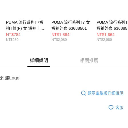
恩沛科技股份有限公司將有權停止該用戶之使用額度並採取法律行動。
PUMA 流行系列T7短
PUMA 流行系列T7 女
PUMA 流行系列T
袖T恤(F) 女 短袖上衣
短袖外套 63688501
短袖外套 636885
63212902
NT$784
NT$1,664
NT$1,664
NT$980
NT$2,080
NT$2,080
詳細說明
相關推薦
刺繡Logo
顯示電腦版詳細說明
客服