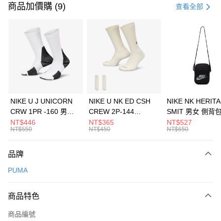
信用卡一次付款
商品加價購 (9)
查看全部
信用卡分期付款
3 期 0 利率 每期
NT$326
21家銀行
合作金庫商業銀行
第一商業銀行
LINE Pay
華南商業銀行
彰化商業銀行
Apple Pay
上海商業儲蓄銀行
台北富邦商業銀行
國泰世華商業銀行
兆豐國際商業銀行
悠遊付
臺灣中小企業銀行
台中商業銀行
NIKE U J UNICORN
NIKE U NK ED CSH
NIKE NK HERIT
匯豐（台灣）商業銀行
華泰商業銀行
CRW 1PR -160 男女
CREW 2P-144
SMIT 男女 側背
全盈+PAY
聯邦商業銀行
遠東國際商業銀行
中統襪 FZ3393100
EMBRDY 男女 短統襪
BA5871010
NT$446
NT$365
NT$527
元大商業銀行
永豐商業銀行
NT$550
NT$450
NT$650
AFTEE先享後付
FZ3073133
玉山商業銀行
星展（台灣）商業銀行
相關說明
台新國際商業銀行
中國信託商業銀行
品牌
【關於「AFTEE先享後付」】
台灣樂天信用卡公司
AFTEE先享後付是「在收到商品之後才付款」的支付方式。 讓您購物簡單
運送方式
PUMA
便利好安心！
１．簡單：不需註冊會員、不需綁卡、不需儲值。
7-11取貨(快速到店)
２．便利：只要手機號碼，簡訊認證，即可結帳。
商品特色
每筆NT$100，滿NT$1,500(含以上)免運費
３．安心：先確認商品／服務後，再付款。
商品編號
宅配
【「AFTEE先享後付」結帳流程】