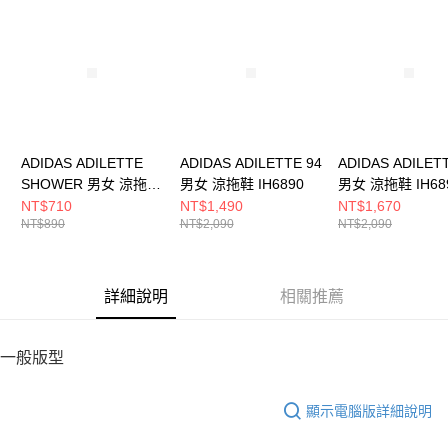
請求用戶進行身份認證。
５．嚴禁一人註冊多個帳號或使用他人資訊註冊。若發現惡意使用之情形，
恩沛科技股份有限公司將有權停止該用戶之使用額度並採取法律行動。
ADIDAS ADILETTE
ADIDAS ADILETTE 94
ADIDAS ADILET
SHOWER 男女 涼拖鞋
男女 涼拖鞋 IH6890
男女 涼拖鞋 IH68
GZ5921
NT$710
NT$1,490
NT$1,670
NT$890
NT$2,090
NT$2,090
詳細說明
相關推薦
一般版型
顯示電腦版詳細說明