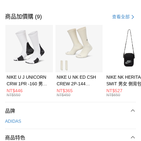
付款方式
信用卡一次付款
商品加價購 (9)
查看全部
信用卡分期付款
3 期 0 利率 每期
NT$296
21家銀行
合作金庫商業銀行
第一商業銀行
LINE Pay
華南商業銀行
彰化商業銀行
Apple Pay
上海商業儲蓄銀行
台北富邦商業銀行
國泰世華商業銀行
兆豐國際商業銀行
悠遊付
臺灣中小企業銀行
台中商業銀行
NIKE U J UNICORN
NIKE U NK ED CSH
NIKE NK HERIT
匯豐（台灣）商業銀行
華泰商業銀行
CRW 1PR -160 男女
CREW 2P-144
SMIT 男女 側背
全盈+PAY
聯邦商業銀行
遠東國際商業銀行
中統襪 FZ3393100
EMBRDY 男女 短統襪
BA5871010
NT$446
NT$365
NT$527
元大商業銀行
永豐商業銀行
NT$550
NT$450
NT$650
AFTEE先享後付
FZ3073133
玉山商業銀行
星展（台灣）商業銀行
相關說明
台新國際商業銀行
中國信託商業銀行
品牌
【關於「AFTEE先享後付」】
台灣樂天信用卡公司
AFTEE先享後付是「在收到商品之後才付款」的支付方式。 讓您購物簡單
運送方式
ADIDAS
便利好安心！
１．簡單：不需註冊會員、不需綁卡、不需儲值。
7-11取貨(快速到店)
２．便利：只要手機號碼，簡訊認證，即可結帳。
商品特色
每筆NT$100，滿NT$1,500(含以上)免運費
３．安心：先確認商品／服務後，再付款。