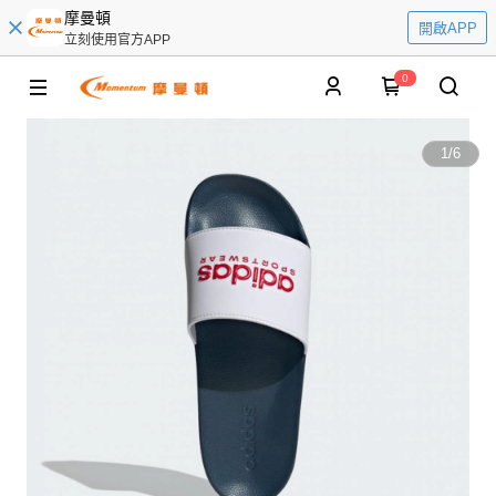
摩曼頓
開啟APP
立刻使用官方APP
0
1
/
6