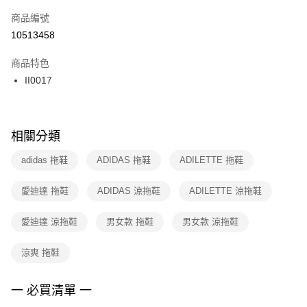
商品編號
宅配
【「AFTEE先享後付」結帳流程】
１．於結帳方式選擇「AFTEE先享後付」後，將跳轉至「AFTEE先享後付」
10513458
每筆NT$100，滿NT$1,500(含以上)免運費
結帳頁面，進行簡訊認證並確認金額後，即可完成結帳。
２．訂單成立數日內，您將收到繳費通知簡訊。
商品特色
付款後門市自取
３．收到繳費通知簡訊後14天內，點擊此簡訊中的連結，可透過四大超商／
II0017
每筆NT$100，滿NT$1,500(含以上)免運費
ATM／網路銀行／等多元方式進行付款，方視為交易完成。
※ 請注意：結帳手續完成當下不需立刻繳費，但若您需要取消訂單，請聯絡
購買商品的店家。未經商家同意取消之訂單仍視為有效，需透過AFTEE先享
後付繳納相關費用。
※ 交易是否成功請以「AFTEE先享後付 」之結帳頁面顯示為準，若有關於
相關分類
是否繳費成功／繳費後需取消欲退款等相關疑問，請聯繫「AFTEE先享後付
客戶支援中心」
https://netprotections.freshdesk.com/support/home
adidas 拖鞋
ADIDAS 拖鞋
ADILETTE 拖鞋
【注意事項】
愛迪達 拖鞋
ADIDAS 涼拖鞋
ADILETTE 涼拖鞋
１．透過由恩沛科技股份有限公司提供之「AFTEE先享後付」服務完成之交
易，需依本服務之必要範圍內提供個人資料，並將交易相關給付款項請求債
權轉讓予恩沛科技股份有限公司。
愛迪達 涼拖鞋
男女款 拖鞋
男女款 涼拖鞋
２．關於個人資料處理事宜，請瀏覽以下網址：
https://aftee.tw/terms/#terms3
涼爽 拖鞋
３．未成年的使用者請事先徵得法定代理人或監護人之同意方可使用
「AFTEE先享後付」，若未經同意申辦者引起之損失，本公司不負相關責
任。
一 必買清單 一
４．使用「AFTEE先享後付」時，將依據個別帳號之用戶狀況，依本公司即
時審查核予不同之上限額度；若仍有額度不足之情形，本公司將視審查結果