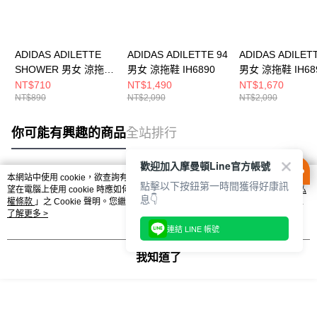
ADIDAS ADILETTE
ADIDAS ADILETTE 94
ADIDAS ADILET
SHOWER 男女 涼拖鞋
男女 涼拖鞋 IH6890
男女 涼拖鞋 IH68
GZ5921
NT$710
NT$1,490
NT$1,670
NT$890
NT$2,090
NT$2,090
你可能有興趣的商品
全站排行
歡迎加入摩曼頓Line官方帳號
本網站中使用 cookie，欲查詢有關本網站使用 cookie 方式之詳情，及若您不希
點擊以下按鈕第一時間獲得好康訊
熱門標籤
望在電腦上使用 cookie 時應如何變更電腦的 cookie 設定，請參閱本網站「
隱私
息👇
權條款
」之 Cookie 聲明。您繼續使用本網站即表示您同意本公司得按本網站使
用條款之 Cookie 聲明使用 cookie。
了解更多 >
連結 LINE 帳號
我知道了