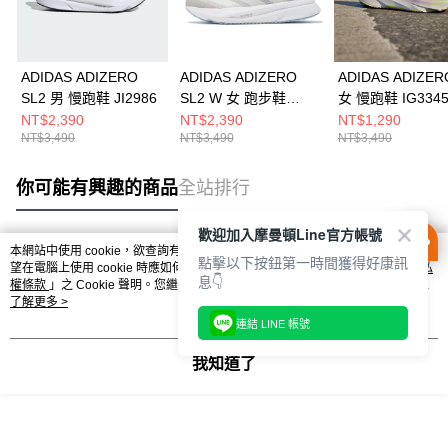
ADIDAS ADIZERO
ADIDAS ADIZERO
ADIDAS ADIZER
SL2 男 慢跑鞋 JI2986
SL2 W 女 跑步鞋
女 慢跑鞋 IG334
JI2992
NT$2,390
NT$2,390
NT$1,290
NT$3,490
NT$3,490
NT$3,490
你可能有興趣的商品
全站排行
歡迎加入摩曼頓Line官方帳號
本網站中使用 cookie，欲查詢有關本網站使用 cookie 方式之詳情，及若您不希
點擊以下按鈕第一時間獲得好康訊
熱門標籤
望在電腦上使用 cookie 時應如何變更電腦的 cookie 設定，請參閱本網站「
隱私
息👇
權條款
」之 Cookie 聲明。您繼續使用本網站即表示您同意本公司得按本網站使
用條款之 Cookie 聲明使用 cookie。
了解更多 >
連結 LINE 帳號
我知道了