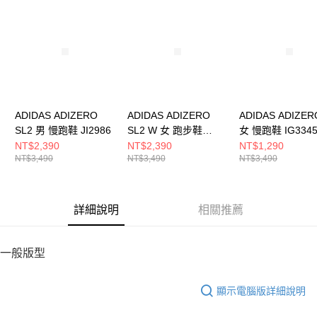
請求用戶進行身份認證。
５．嚴禁一人註冊多個帳號或使用他人資訊註冊。若發現惡意使用之情形，
恩沛科技股份有限公司將有權停止該用戶之使用額度並採取法律行動。
ADIDAS ADIZERO
ADIDAS ADIZERO
ADIDAS ADIZER
SL2 男 慢跑鞋 JI2986
SL2 W 女 跑步鞋
女 慢跑鞋 IG334
JI2992
NT$2,390
NT$2,390
NT$1,290
NT$3,490
NT$3,490
NT$3,490
詳細說明
相關推薦
一般版型
顯示電腦版詳細說明