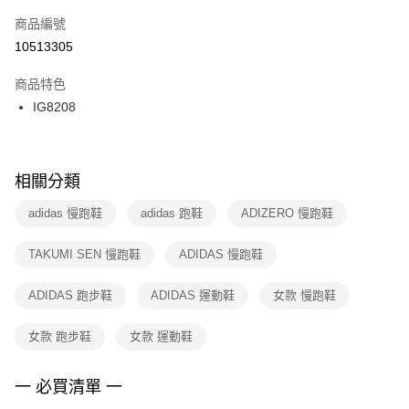
商品編號
宅配
【「AFTEE先享後付」結帳流程】
１．於結帳方式選擇「AFTEE先享後付」後，將跳轉至「AFTEE先享後付」
10513305
每筆NT$100，滿NT$1,500(含以上)免運費
結帳頁面，進行簡訊認證並確認金額後，即可完成結帳。
２．訂單成立數日內，您將收到繳費通知簡訊。
商品特色
付款後門市自取
３．收到繳費通知簡訊後14天內，點擊此簡訊中的連結，可透過四大超商／
IG8208
每筆NT$100，滿NT$1,500(含以上)免運費
ATM／網路銀行／等多元方式進行付款，方視為交易完成。
※ 請注意：結帳手續完成當下不需立刻繳費，但若您需要取消訂單，請聯絡
購買商品的店家。未經商家同意取消之訂單仍視為有效，需透過AFTEE先享
後付繳納相關費用。
※ 交易是否成功請以「AFTEE先享後付 」之結帳頁面顯示為準，若有關於
相關分類
是否繳費成功／繳費後需取消欲退款等相關疑問，請聯繫「AFTEE先享後付
客戶支援中心」
https://netprotections.freshdesk.com/support/home
adidas 慢跑鞋
adidas 跑鞋
ADIZERO 慢跑鞋
【注意事項】
TAKUMI SEN 慢跑鞋
ADIDAS 慢跑鞋
１．透過由恩沛科技股份有限公司提供之「AFTEE先享後付」服務完成之交
易，需依本服務之必要範圍內提供個人資料，並將交易相關給付款項請求債
權轉讓予恩沛科技股份有限公司。
ADIDAS 跑步鞋
ADIDAS 運動鞋
女款 慢跑鞋
２．關於個人資料處理事宜，請瀏覽以下網址：
https://aftee.tw/terms/#terms3
女款 跑步鞋
女款 運動鞋
３．未成年的使用者請事先徵得法定代理人或監護人之同意方可使用
「AFTEE先享後付」，若未經同意申辦者引起之損失，本公司不負相關責
任。
一 必買清單 一
４．使用「AFTEE先享後付」時，將依據個別帳號之用戶狀況，依本公司即
時審查核予不同之上限額度；若仍有額度不足之情形，本公司將視審查結果