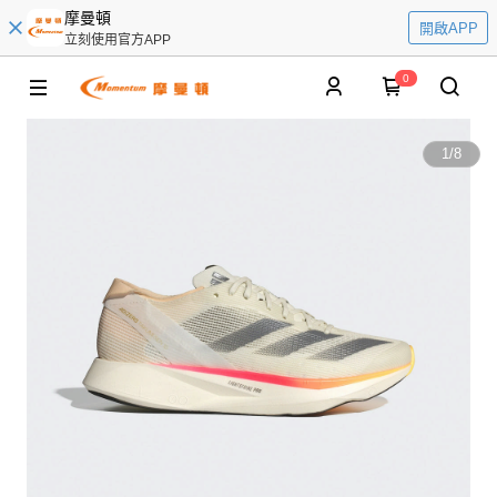
摩曼頓
開啟APP
立刻使用官方APP
0
1
/
8