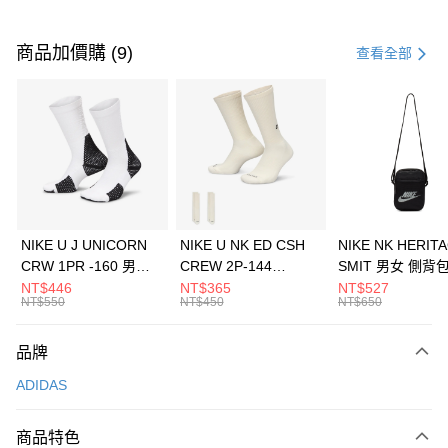
付款方式
信用卡一次付款
商品加價購 (9)
查看全部
信用卡分期付款
3 期 0 利率 每期
NT$1,763
21家銀行
合作金庫商業銀行
第一商業銀行
LINE Pay
華南商業銀行
彰化商業銀行
Apple Pay
上海商業儲蓄銀行
台北富邦商業銀行
國泰世華商業銀行
兆豐國際商業銀行
悠遊付
臺灣中小企業銀行
台中商業銀行
NIKE U J UNICORN
NIKE U NK ED CSH
NIKE NK HERIT
匯豐（台灣）商業銀行
華泰商業銀行
CRW 1PR -160 男女
CREW 2P-144
SMIT 男女 側背
全盈+PAY
聯邦商業銀行
遠東國際商業銀行
中統襪 FZ3393100
EMBRDY 男女 短統襪
BA5871010
NT$446
NT$365
NT$527
元大商業銀行
永豐商業銀行
NT$550
NT$450
NT$650
AFTEE先享後付
FZ3073133
玉山商業銀行
星展（台灣）商業銀行
相關說明
台新國際商業銀行
中國信託商業銀行
品牌
【關於「AFTEE先享後付」】
台灣樂天信用卡公司
AFTEE先享後付是「在收到商品之後才付款」的支付方式。 讓您購物簡單
運送方式
ADIDAS
便利好安心！
１．簡單：不需註冊會員、不需綁卡、不需儲值。
7-11取貨(快速到店)
２．便利：只要手機號碼，簡訊認證，即可結帳。
商品特色
每筆NT$100，滿NT$1,500(含以上)免運費
３．安心：先確認商品／服務後，再付款。