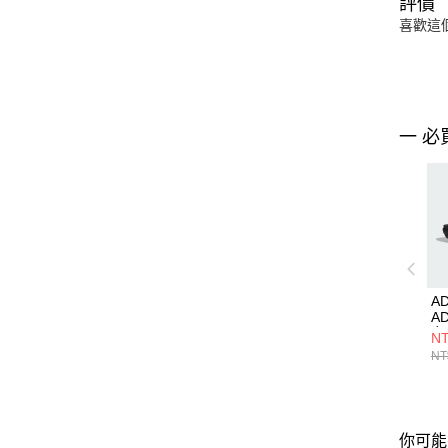
評價
喜歡這
一 必
AD
AD
女
NT
NT
你可能