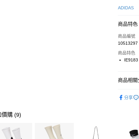
信用卡一
ADIDAS
信用卡分
商品特色
3 期 
商品編號
合作金
LINE Pay
10513297
華南商
Apple Pay
上海商
商品特色
國泰世
IE9183
悠遊付
臺灣中
匯豐（
全盈+PAY
聯邦商
商品相關分
元大商
AFTEE先
玉山商
品牌
AD
相關說明
分享
台新國
【關於「A
男性商品
台灣樂
AFTEE
便利好安
運動類型
運送方式
價購 (9)
１．簡單
２．便利
經典系列
7-11取貨
３．安心
每筆NT$1
促銷活動