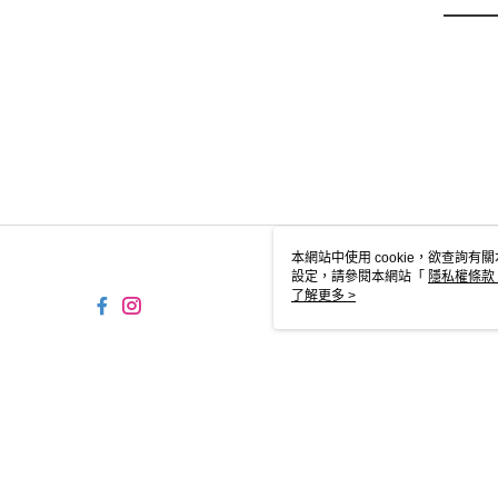
本網站中使用 cookie，欲查詢有關
設定，請參閱本網站「
隱私權條款
使用 cookie。
了解更多 >
TW-MWG1-61-117 Web2.0 
© 2026 by 摩曼頓企業股份有限公司