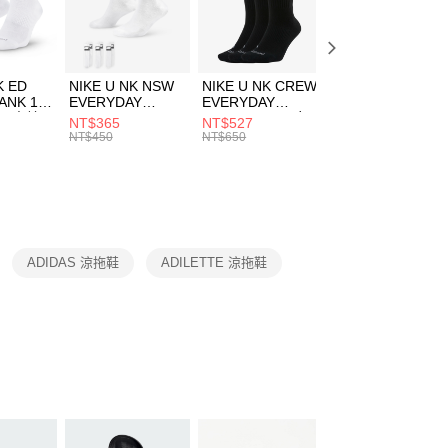
EE先享後付」結帳流程】
方式選擇「AFTEE先享後付」後，將跳轉至「AFTEE先享後
頁面，進行簡訊認證並確認金額後，即可完成結帳。
00，滿NT$1,500(含以上)免運費
成立數日內，您將收到繳費通知簡訊。
費通知簡訊後14天內，點擊此簡訊中的連結，可透過四大超商
市自取
K ED
NIKE U NK NSW
NIKE U NK CREW
NIKE U NK
網路銀行／等多元方式進行付款，方視為交易完成。
ANK 1P
EVERYDAY
EVERYDAY
EVERYDAY LTW
00，滿NT$1,500(含以上)免運費
：結帳手續完成當下不需立刻繳費，但若您需要取消訂單，請聯
 男 中統
ESSENTIAL CR
BBALL 3PR 男女
ANKLE 3PR 男女
NT$365
NT$527
NT$365
的店家。未經商家同意取消之訂單仍視為有效，需透過AFTEE
8104
男女 短統襪
長統襪
踝襪 SX7677010
NT$450
NT$650
NT$450
繳納相關費用。
DX5089103
DA2123010
否成功請以「AFTEE先享後付 」之結帳頁面顯示為準，若有關於
功／繳費後需取消欲退款等相關疑問，請聯繫「AFTEE先享後
援中心」
https://netprotections.freshdesk.com/support/home
項】
恩沛科技股份有限公司提供之「AFTEE先享後付」服務完成之
ADIDAS 涼拖鞋
ADILETTE 涼拖鞋
依本服務之必要範圍內提供個人資料，並將交易相關給付款項請
讓予恩沛科技股份有限公司。
個人資料處理事宜，請瀏覽以下網址：
ee.tw/terms/#terms3
年的使用者請事先徵得法定代理人或監護人之同意方可使用
E先享後付」，若未經同意申辦者引起之損失，本公司不負相關責
AFTEE先享後付」時，將依據個別帳號之用戶狀況，依本公司
核予不同之上限額度；若仍有額度不足之情形，本公司將視審查
用戶進行身份認證。