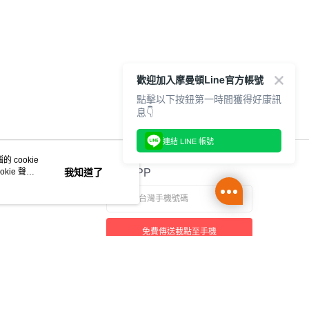
歡迎加入摩曼頓Line官方帳號
點擊以下按鈕第一時間獲得好康訊
息👇
連結 LINE 帳號
 cookie
kie 聲明
我知道了
官方APP
免費傳送載點至手機
本站最佳瀏覽環境請使用 Google Chrome、Firefox 或 Edge 以上版本