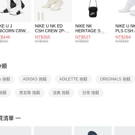
【「AFT
宅配
１．於結帳
付」結帳
每筆NT$1
２．訂單
３．收到繳
付款後門
KE U J
NIKE U NK ED
NIKE NK
NIKE U N
／ATM／
NICORN CRW
CSH CREW 2P-
HERITAGE S
PLS CSH 
每筆NT$1
※ 請注意
R -160 男女 中
144 EMBRDY 男
SMIT 男女 側背包
144 DBL
$446
NT$365
NT$527
NT$284
絡購買商品
襪 FZ3393100
女 短統襪
BA5871010
襪 DH405
$550
NT$450
NT$650
NT$350
先享後付
FZ3073133
※ 交易是
是否繳費成
付客戶支
分類
【注意事
１．透過由
as 拖鞋
ADIDAS 拖鞋
ADILETTE 拖鞋
ORIGINALS 拖鞋
交易，需
求債權轉
２．關於
拖鞋
男女款 拖鞋
涼爽 拖鞋
日常 拖鞋
https://aft
３．未成
「AFTE
任。
買清單 一
４．使用「
即時審查
結果請求