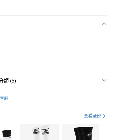
次付款
期付款
0 利率 每期
NT$630
21家銀行
庫商業銀行
第一商業銀行
業銀行
彰化商業銀行
業儲蓄銀行
台北富邦商業銀行
華商業銀行
兆豐國際商業銀行
小企業銀行
台中商業銀行
台灣）商業銀行
華泰商業銀行
業銀行
遠東國際商業銀行
類 (5)
業銀行
永豐商業銀行
享後付
業銀行
星展（台灣）商業銀行
IDAS
全系列鞋款
客服
際商業銀行
中國信託商業銀行
FTEE先享後付」】
鞋類
涼拖鞋
天信用卡公司
先享後付是「在收到商品之後才付款」的支付方式。 讓您購物簡單
心！
休閒戶外
涼拖鞋
查看全部
：不需註冊會員、不需綁卡、不需儲值。
：只要手機號碼，簡訊認證，即可結帳。
ADIDAS-ORIGINALS潮流穿搭
(快速到店)
：先確認商品／服務後，再付款。
00，滿NT$1,500(含以上)免運費
今夏必備｜涼拖鞋7折起