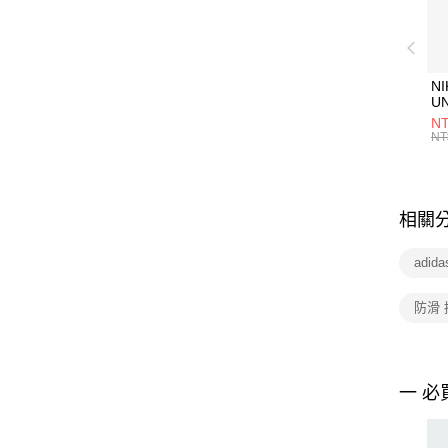
NI
U
1P
NT
統
NT
相關
adid
防滑 
一 必