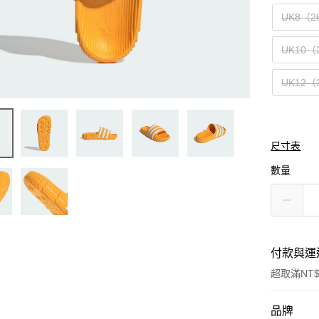
UK8（2
UK10（
UK12（
尺寸表
數量
付款與運
超取滿NT$
付款方式
品牌