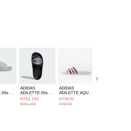
ADIDAS
ADIDAS
ADIDAS
 00s 男
ADILETTE 00s 男
ADILETTE AQUA
ADILETTE AQUA
3579
涼拖鞋 KK3578
男女 涼拖鞋
男女 涼拖鞋
NT$1,190
NT$630
NT$630
HQ2448
HQ2449
NT$1,490
NT$790
NT$790