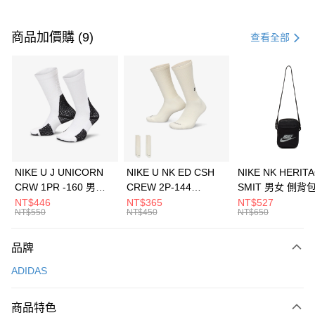
付款方式
信用卡一次付款
商品加價購 (9)
查看全部
信用卡分期付款
3 期 0 利率 每期
NT$563
21家銀行
合作金庫商業銀行
第一商業銀行
LINE Pay
華南商業銀行
彰化商業銀行
Apple Pay
上海商業儲蓄銀行
台北富邦商業銀行
國泰世華商業銀行
兆豐國際商業銀行
悠遊付
臺灣中小企業銀行
台中商業銀行
NIKE U J UNICORN
NIKE U NK ED CSH
NIKE NK HERIT
匯豐（台灣）商業銀行
華泰商業銀行
CRW 1PR -160 男女
CREW 2P-144
SMIT 男女 側背
全盈+PAY
聯邦商業銀行
遠東國際商業銀行
中統襪 FZ3393100
EMBRDY 男女 短統襪
BA5871010
NT$446
NT$365
NT$527
元大商業銀行
永豐商業銀行
NT$550
NT$450
NT$650
AFTEE先享後付
FZ3073133
玉山商業銀行
星展（台灣）商業銀行
相關說明
台新國際商業銀行
中國信託商業銀行
品牌
【關於「AFTEE先享後付」】
台灣樂天信用卡公司
AFTEE先享後付是「在收到商品之後才付款」的支付方式。 讓您購物簡單
運送方式
ADIDAS
便利好安心！
１．簡單：不需註冊會員、不需綁卡、不需儲值。
7-11取貨(快速到店)
２．便利：只要手機號碼，簡訊認證，即可結帳。
商品特色
每筆NT$100，滿NT$1,500(含以上)免運費
３．安心：先確認商品／服務後，再付款。