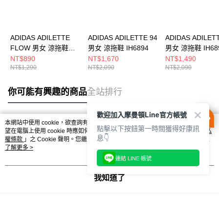
ADIDAS ADILETTE
ADIDAS ADILETTE 94
ADIDAS ADILET
FLOW 男女 涼拖鞋
男女 涼拖鞋 IH6894
男女 涼拖鞋 IH68
JS3575
NT$890
NT$1,670
NT$1,490
NT$1,290
NT$2,090
NT$2,090
你可能有興趣的商品
全站排行
歡迎加入摩曼頓Line官方帳號
本網站中使用 cookie，欲查詢有關本網站使用 cookie 方式之詳情，及若您不希
點擊以下按鈕第一時間獲得好康訊
熱門標籤
望在電腦上使用 cookie 時應如何變更電腦的 cookie 設定，請參閱本網站「
隱私
息👇
權條款
」之 Cookie 聲明。您繼續使用本網站即表示您同意本公司得按本網站使
用條款之 Cookie 聲明使用 cookie。
了解更多 >
連結 LINE 帳號
我知道了