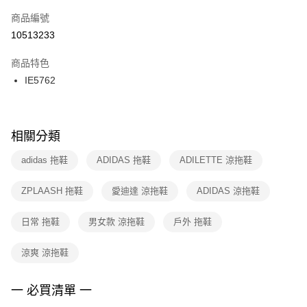
商品編號
宅配
【「AFTEE先享後付」結帳流程】
１．於結帳方式選擇「AFTEE先享後付」後，將跳轉至「AFTEE先享後付」
10513233
每筆NT$100，滿NT$1,500(含以上)免運費
結帳頁面，進行簡訊認證並確認金額後，即可完成結帳。
２．訂單成立數日內，您將收到繳費通知簡訊。
商品特色
付款後門市自取
３．收到繳費通知簡訊後14天內，點擊此簡訊中的連結，可透過四大超商／
IE5762
每筆NT$100，滿NT$1,500(含以上)免運費
ATM／網路銀行／等多元方式進行付款，方視為交易完成。
※ 請注意：結帳手續完成當下不需立刻繳費，但若您需要取消訂單，請聯絡
購買商品的店家。未經商家同意取消之訂單仍視為有效，需透過AFTEE先享
後付繳納相關費用。
※ 交易是否成功請以「AFTEE先享後付 」之結帳頁面顯示為準，若有關於
相關分類
是否繳費成功／繳費後需取消欲退款等相關疑問，請聯繫「AFTEE先享後付
客戶支援中心」
https://netprotections.freshdesk.com/support/home
adidas 拖鞋
ADIDAS 拖鞋
ADILETTE 涼拖鞋
【注意事項】
ZPLAASH 拖鞋
愛迪達 涼拖鞋
ADIDAS 涼拖鞋
１．透過由恩沛科技股份有限公司提供之「AFTEE先享後付」服務完成之交
易，需依本服務之必要範圍內提供個人資料，並將交易相關給付款項請求債
權轉讓予恩沛科技股份有限公司。
日常 拖鞋
男女款 涼拖鞋
戶外 拖鞋
２．關於個人資料處理事宜，請瀏覽以下網址：
https://aftee.tw/terms/#terms3
涼爽 涼拖鞋
３．未成年的使用者請事先徵得法定代理人或監護人之同意方可使用
「AFTEE先享後付」，若未經同意申辦者引起之損失，本公司不負相關責
任。
一 必買清單 一
４．使用「AFTEE先享後付」時，將依據個別帳號之用戶狀況，依本公司即
時審查核予不同之上限額度；若仍有額度不足之情形，本公司將視審查結果