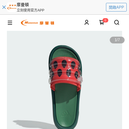
摩曼頓
開啟APP
立刻使用官方APP
0
1
/
7