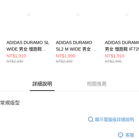
５．嚴禁一人註冊多個帳號或使用他人資訊註冊。若發現惡意使用之情形，
恩沛科技股份有限公司將有權停止該用戶之使用額度並採取法律行動。
ADIDAS DURAMO SL
ADIDAS DURAMO
ADIDAS DURAM
WIDE 男女 慢跑鞋
SL2 M WIDE 男女 慢
男女 慢跑鞋 IF72
IG0309
跑鞋 IF9400
NT$1,910
NT$1,990
NT$1,910
NT$2,390
NT$2,490
NT$2,390
詳細說明
相關推薦
常規版型
顯示電腦版詳細說明
客服