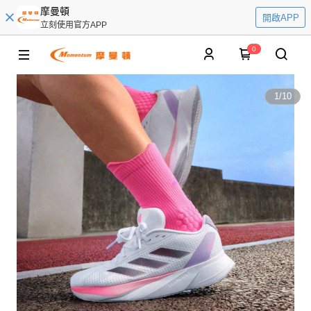
摩曼頓
開啟APP
立刻使用官方APP
0
1
/
10