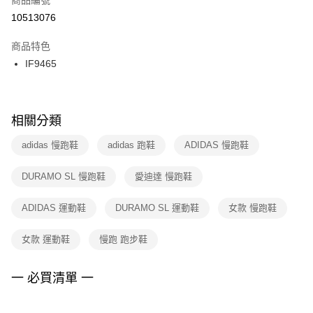
宅配
【「AFTEE先享後付」結帳流程】
１．於結帳方式選擇「AFTEE先享後付」後，將跳轉至「AFTEE先享後付」
10513076
每筆NT$100，滿NT$1,500(含以上)免運費
結帳頁面，進行簡訊認證並確認金額後，即可完成結帳。
２．訂單成立數日內，您將收到繳費通知簡訊。
商品特色
付款後門市自取
３．收到繳費通知簡訊後14天內，點擊此簡訊中的連結，可透過四大超商／
IF9465
每筆NT$100，滿NT$1,500(含以上)免運費
ATM／網路銀行／等多元方式進行付款，方視為交易完成。
※ 請注意：結帳手續完成當下不需立刻繳費，但若您需要取消訂單，請聯絡
購買商品的店家。未經商家同意取消之訂單仍視為有效，需透過AFTEE先享
後付繳納相關費用。
※ 交易是否成功請以「AFTEE先享後付 」之結帳頁面顯示為準，若有關於
相關分類
是否繳費成功／繳費後需取消欲退款等相關疑問，請聯繫「AFTEE先享後付
客戶支援中心」
https://netprotections.freshdesk.com/support/home
adidas 慢跑鞋
adidas 跑鞋
ADIDAS 慢跑鞋
【注意事項】
DURAMO SL 慢跑鞋
愛迪達 慢跑鞋
１．透過由恩沛科技股份有限公司提供之「AFTEE先享後付」服務完成之交
易，需依本服務之必要範圍內提供個人資料，並將交易相關給付款項請求債
權轉讓予恩沛科技股份有限公司。
ADIDAS 運動鞋
DURAMO SL 運動鞋
女款 慢跑鞋
２．關於個人資料處理事宜，請瀏覽以下網址：
https://aftee.tw/terms/#terms3
女款 運動鞋
慢跑 跑步鞋
３．未成年的使用者請事先徵得法定代理人或監護人之同意方可使用
「AFTEE先享後付」，若未經同意申辦者引起之損失，本公司不負相關責
任。
一 必買清單 一
４．使用「AFTEE先享後付」時，將依據個別帳號之用戶狀況，依本公司即
時審查核予不同之上限額度；若仍有額度不足之情形，本公司將視審查結果
請求用戶進行身份認證。