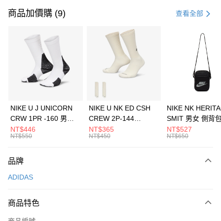
信用卡一次付款
商品加價購 (9)
查看全部
信用卡分期付款
3 期 0 利率 每期
NT$796
21家銀行
合作金庫商業銀行
第一商業銀行
LINE Pay
華南商業銀行
彰化商業銀行
Apple Pay
上海商業儲蓄銀行
台北富邦商業銀行
國泰世華商業銀行
兆豐國際商業銀行
悠遊付
臺灣中小企業銀行
台中商業銀行
NIKE U J UNICORN
NIKE U NK ED CSH
NIKE NK HERIT
匯豐（台灣）商業銀行
華泰商業銀行
CRW 1PR -160 男女
CREW 2P-144
SMIT 男女 側背
全盈+PAY
聯邦商業銀行
遠東國際商業銀行
中統襪 FZ3393100
EMBRDY 男女 短統襪
BA5871010
NT$446
NT$365
NT$527
元大商業銀行
永豐商業銀行
NT$550
NT$450
NT$650
AFTEE先享後付
FZ3073133
玉山商業銀行
星展（台灣）商業銀行
相關說明
台新國際商業銀行
中國信託商業銀行
品牌
【關於「AFTEE先享後付」】
台灣樂天信用卡公司
AFTEE先享後付是「在收到商品之後才付款」的支付方式。 讓您購物簡單
運送方式
ADIDAS
便利好安心！
１．簡單：不需註冊會員、不需綁卡、不需儲值。
7-11取貨(快速到店)
２．便利：只要手機號碼，簡訊認證，即可結帳。
商品特色
每筆NT$100，滿NT$1,500(含以上)免運費
３．安心：先確認商品／服務後，再付款。
商品編號