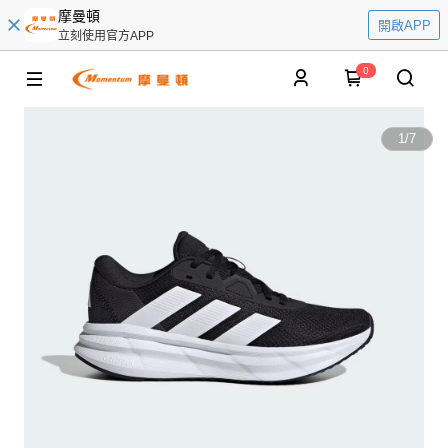
摩曼頓
開啟APP
立刻使用官方APP
0
1
/
7