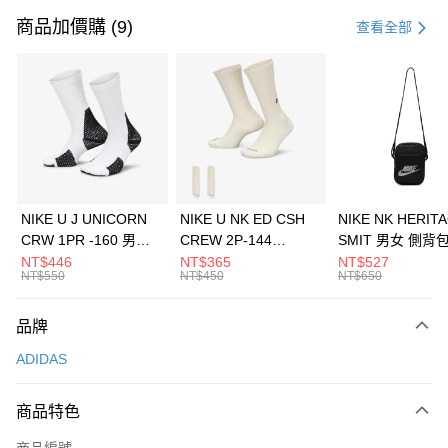
信用卡一次付款
商品加價購 (9)
查看全部
信用卡分期付款
3 期 0 利率 每期
NT$763
21家銀行
合作金庫商業銀行
第一商業銀行
LINE Pay
華南商業銀行
彰化商業銀行
Apple Pay
上海商業儲蓄銀行
台北富邦商業銀行
國泰世華商業銀行
兆豐國際商業銀行
悠遊付
臺灣中小企業銀行
台中商業銀行
NIKE U J UNICORN
NIKE U NK ED CSH
NIKE NK HERIT
匯豐（台灣）商業銀行
華泰商業銀行
CRW 1PR -160 男女
CREW 2P-144
SMIT 男女 側背
全盈+PAY
聯邦商業銀行
遠東國際商業銀行
中統襪 FZ3393100
EMBRDY 男女 短統襪
BA5871010
NT$446
NT$365
NT$527
元大商業銀行
永豐商業銀行
NT$550
NT$450
NT$650
AFTEE先享後付
FZ3073133
玉山商業銀行
星展（台灣）商業銀行
相關說明
台新國際商業銀行
中國信託商業銀行
品牌
【關於「AFTEE先享後付」】
台灣樂天信用卡公司
AFTEE先享後付是「在收到商品之後才付款」的支付方式。 讓您購物簡單
運送方式
ADIDAS
便利好安心！
１．簡單：不需註冊會員、不需綁卡、不需儲值。
7-11取貨(快速到店)
２．便利：只要手機號碼，簡訊認證，即可結帳。
商品特色
每筆NT$100，滿NT$1,500(含以上)免運費
３．安心：先確認商品／服務後，再付款。
商品編號