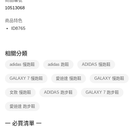
宅配
【「AFTEE先享後付」結帳流程】
１．於結帳方式選擇「AFTEE先享後付」後，將跳轉至「AFTEE先享後付」
10513068
每筆NT$100，滿NT$1,500(含以上)免運費
結帳頁面，進行簡訊認證並確認金額後，即可完成結帳。
２．訂單成立數日內，您將收到繳費通知簡訊。
商品特色
付款後門市自取
３．收到繳費通知簡訊後14天內，點擊此簡訊中的連結，可透過四大超商／
ID8765
每筆NT$100，滿NT$1,500(含以上)免運費
ATM／網路銀行／等多元方式進行付款，方視為交易完成。
※ 請注意：結帳手續完成當下不需立刻繳費，但若您需要取消訂單，請聯絡
購買商品的店家。未經商家同意取消之訂單仍視為有效，需透過AFTEE先享
後付繳納相關費用。
※ 交易是否成功請以「AFTEE先享後付 」之結帳頁面顯示為準，若有關於
相關分類
是否繳費成功／繳費後需取消欲退款等相關疑問，請聯繫「AFTEE先享後付
客戶支援中心」
https://netprotections.freshdesk.com/support/home
adidas 慢跑鞋
adidas 跑鞋
ADIDAS 慢跑鞋
【注意事項】
GALAXY 7 慢跑鞋
愛迪達 慢跑鞋
GALAXY 慢跑鞋
１．透過由恩沛科技股份有限公司提供之「AFTEE先享後付」服務完成之交
易，需依本服務之必要範圍內提供個人資料，並將交易相關給付款項請求債
權轉讓予恩沛科技股份有限公司。
女款 慢跑鞋
ADIDAS 跑步鞋
GALAXY 7 跑步鞋
２．關於個人資料處理事宜，請瀏覽以下網址：
https://aftee.tw/terms/#terms3
愛迪達 跑步鞋
３．未成年的使用者請事先徵得法定代理人或監護人之同意方可使用
「AFTEE先享後付」，若未經同意申辦者引起之損失，本公司不負相關責
任。
一 必買清單 一
４．使用「AFTEE先享後付」時，將依據個別帳號之用戶狀況，依本公司即
時審查核予不同之上限額度；若仍有額度不足之情形，本公司將視審查結果
請求用戶進行身份認證。