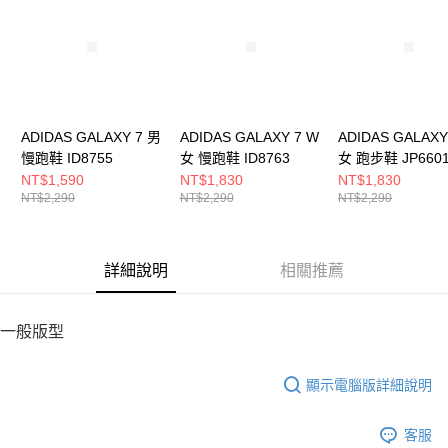
５．嚴禁一人註冊多個帳號或使用他人資訊註冊。若發現惡意使用之情形，
恩沛科技股份有限公司將有權停止該用戶之使用額度並採取法律行動。
ADIDAS GALAXY 7 男
ADIDAS GALAXY 7 W
ADIDAS GALAXY
慢跑鞋 ID8755
女 慢跑鞋 ID8763
女 跑步鞋 JP660
NT$1,590
NT$1,830
NT$1,830
NT$2,290
NT$2,290
NT$2,290
詳細說明
相關推薦
一般版型
顯示電腦版詳細說明
客服