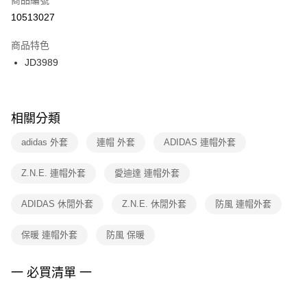
宅配
【「AFTEE先享後付」結帳流程】
１．於結帳方式選擇「AFTEE先享後付」後，將跳轉至「AFTEE先享後付」
10513027
每筆NT$100，滿NT$1,500(含以上)免運費
結帳頁面，進行簡訊認證並確認金額後，即可完成結帳。
２．訂單成立數日內，您將收到繳費通知簡訊。
商品特色
付款後門市自取
３．收到繳費通知簡訊後14天內，點擊此簡訊中的連結，可透過四大超商／
JD3989
每筆NT$100，滿NT$1,500(含以上)免運費
ATM／網路銀行／等多元方式進行付款，方視為交易完成。
※ 請注意：結帳手續完成當下不需立刻繳費，但若您需要取消訂單，請聯絡
購買商品的店家。未經商家同意取消之訂單仍視為有效，需透過AFTEE先享
後付繳納相關費用。
※ 交易是否成功請以「AFTEE先享後付 」之結帳頁面顯示為準，若有關於
相關分類
是否繳費成功／繳費後需取消欲退款等相關疑問，請聯繫「AFTEE先享後付
客戶支援中心」
https://netprotections.freshdesk.com/support/home
adidas 外套
連帽 外套
ADIDAS 連帽外套
【注意事項】
Z.N.E. 連帽外套
愛迪達 連帽外套
１．透過由恩沛科技股份有限公司提供之「AFTEE先享後付」服務完成之交
易，需依本服務之必要範圍內提供個人資料，並將交易相關給付款項請求債
權轉讓予恩沛科技股份有限公司。
ADIDAS 休閒外套
Z.N.E. 休閒外套
防風 連帽外套
２．關於個人資料處理事宜，請瀏覽以下網址：
https://aftee.tw/terms/#terms3
保暖 連帽外套
防風 保暖
３．未成年的使用者請事先徵得法定代理人或監護人之同意方可使用
「AFTEE先享後付」，若未經同意申辦者引起之損失，本公司不負相關責
任。
一 必買清單 一
４．使用「AFTEE先享後付」時，將依據個別帳號之用戶狀況，依本公司即
時審查核予不同之上限額度；若仍有額度不足之情形，本公司將視審查結果
請求用戶進行身份認證。