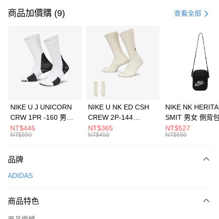
信用卡一次付款
商品加價購 (9)
查看全部
信用卡分期付款
3 期 0 利率 每期
NT$1,230
21家銀行
合作金庫商業銀行
第一商業銀行
LINE Pay
華南商業銀行
彰化商業銀行
Apple Pay
上海商業儲蓄銀行
台北富邦商業銀行
國泰世華商業銀行
兆豐國際商業銀行
悠遊付
臺灣中小企業銀行
台中商業銀行
NIKE U J UNICORN
NIKE U NK ED CSH
NIKE NK HERIT
匯豐（台灣）商業銀行
華泰商業銀行
CRW 1PR -160 男女
CREW 2P-144
SMIT 男女 側背
全盈+PAY
聯邦商業銀行
遠東國際商業銀行
中統襪 FZ3393100
EMBRDY 男女 短統襪
BA5871010
NT$446
NT$365
NT$527
元大商業銀行
永豐商業銀行
NT$550
NT$450
NT$650
AFTEE先享後付
FZ3073133
玉山商業銀行
星展（台灣）商業銀行
相關說明
台新國際商業銀行
中國信託商業銀行
品牌
【關於「AFTEE先享後付」】
台灣樂天信用卡公司
AFTEE先享後付是「在收到商品之後才付款」的支付方式。 讓您購物簡單
運送方式
ADIDAS
便利好安心！
１．簡單：不需註冊會員、不需綁卡、不需儲值。
7-11取貨(快速到店)
２．便利：只要手機號碼，簡訊認證，即可結帳。
商品特色
每筆NT$100，滿NT$1,500(含以上)免運費
３．安心：先確認商品／服務後，再付款。
商品編號