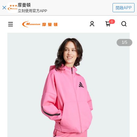
摩曼頓
開啟APP
立刻使用官方APP
0
1
/
5