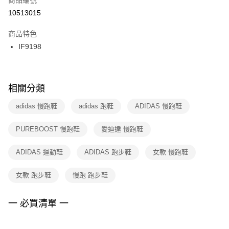
宅配
【「AFTEE先享後付」結帳流程】
１．於結帳方式選擇「AFTEE先享後付」後，將跳轉至「AFTEE先享後付」
10513015
每筆NT$100，滿NT$1,500(含以上)免運費
結帳頁面，進行簡訊認證並確認金額後，即可完成結帳。
２．訂單成立數日內，您將收到繳費通知簡訊。
商品特色
付款後門市自取
３．收到繳費通知簡訊後14天內，點擊此簡訊中的連結，可透過四大超商／
IF9198
每筆NT$100，滿NT$1,500(含以上)免運費
ATM／網路銀行／等多元方式進行付款，方視為交易完成。
※ 請注意：結帳手續完成當下不需立刻繳費，但若您需要取消訂單，請聯絡
購買商品的店家。未經商家同意取消之訂單仍視為有效，需透過AFTEE先享
後付繳納相關費用。
※ 交易是否成功請以「AFTEE先享後付 」之結帳頁面顯示為準，若有關於
相關分類
是否繳費成功／繳費後需取消欲退款等相關疑問，請聯繫「AFTEE先享後付
客戶支援中心」
https://netprotections.freshdesk.com/support/home
adidas 慢跑鞋
adidas 跑鞋
ADIDAS 慢跑鞋
【注意事項】
PUREBOOST 慢跑鞋
愛迪達 慢跑鞋
１．透過由恩沛科技股份有限公司提供之「AFTEE先享後付」服務完成之交
易，需依本服務之必要範圍內提供個人資料，並將交易相關給付款項請求債
權轉讓予恩沛科技股份有限公司。
ADIDAS 運動鞋
ADIDAS 跑步鞋
女款 慢跑鞋
２．關於個人資料處理事宜，請瀏覽以下網址：
https://aftee.tw/terms/#terms3
女款 跑步鞋
慢跑 跑步鞋
３．未成年的使用者請事先徵得法定代理人或監護人之同意方可使用
「AFTEE先享後付」，若未經同意申辦者引起之損失，本公司不負相關責
任。
一 必買清單 一
４．使用「AFTEE先享後付」時，將依據個別帳號之用戶狀況，依本公司即
時審查核予不同之上限額度；若仍有額度不足之情形，本公司將視審查結果
請求用戶進行身份認證。