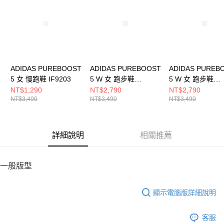
５．嚴禁一人註冊多個帳號或使用他人資訊註冊。若發現惡意使用之情形，
恩沛科技股份有限公司將有權停止該用戶之使用額度並採取法律行動。
ADIDAS PUREBOOST
ADIDAS PUREBOOST
ADIDAS PUREB
5 女 慢跑鞋 IF9203
5 W 女 跑步鞋
5 W 女 跑步鞋
JQ6910
JQ6912
NT$1,290
NT$2,790
NT$2,790
NT$3,490
NT$3,490
NT$3,490
詳細說明
相關推薦
一般版型
顯示電腦版詳細說明
客服