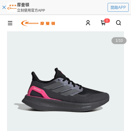
摩曼頓
開啟APP
立刻使用官方APP
0
1
/
10