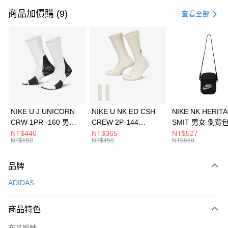
信用卡一次付款
商品加價購 (9)
查看全部
信用卡分期付款
3 期 0 利率 每期
NT$1,163
21家銀行
合作金庫商業銀行
第一商業銀行
LINE Pay
華南商業銀行
彰化商業銀行
Apple Pay
上海商業儲蓄銀行
台北富邦商業銀行
國泰世華商業銀行
兆豐國際商業銀行
悠遊付
臺灣中小企業銀行
台中商業銀行
NIKE U J UNICORN
NIKE U NK ED CSH
NIKE NK HERIT
匯豐（台灣）商業銀行
華泰商業銀行
CRW 1PR -160 男女
CREW 2P-144
SMIT 男女 側背
全盈+PAY
聯邦商業銀行
遠東國際商業銀行
中統襪 FZ3393100
EMBRDY 男女 短統襪
BA5871010
NT$446
NT$365
NT$527
元大商業銀行
永豐商業銀行
NT$550
NT$450
NT$650
AFTEE先享後付
FZ3073133
玉山商業銀行
星展（台灣）商業銀行
相關說明
台新國際商業銀行
中國信託商業銀行
品牌
【關於「AFTEE先享後付」】
台灣樂天信用卡公司
AFTEE先享後付是「在收到商品之後才付款」的支付方式。 讓您購物簡單
運送方式
ADIDAS
便利好安心！
１．簡單：不需註冊會員、不需綁卡、不需儲值。
7-11取貨(快速到店)
２．便利：只要手機號碼，簡訊認證，即可結帳。
商品特色
每筆NT$100，滿NT$1,500(含以上)免運費
３．安心：先確認商品／服務後，再付款。
商品編號