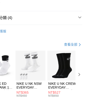
華商業銀行
兆豐國際商業銀行
3
小企業銀行
台中商業銀行
台灣）商業銀行
華泰商業銀行
業銀行
遠東國際商業銀行
類 (4)
業銀行
永豐商業銀行
享後付
業銀行
星展（台灣）商業銀行
IDAS
服飾
客服
際商業銀行
中國信託商業銀行
FTEE先享後付」】
下著
長褲
天信用卡公司
先享後付是「在收到商品之後才付款」的支付方式。 讓您購物簡單
心！
休閒戶外
服飾
查看全部
：不需註冊會員、不需綁卡、不需儲值。
：只要手機號碼，簡訊認證，即可結帳。
ADIDAS-ORIGINALS潮流穿搭
(快速到店)
：先確認商品／服務後，再付款。
00，滿NT$1,500(含以上)免運費
EE先享後付」結帳流程】
方式選擇「AFTEE先享後付」後，將跳轉至「AFTEE先享後
頁面，進行簡訊認證並確認金額後，即可完成結帳。
00，滿NT$1,500(含以上)免運費
成立數日內，您將收到繳費通知簡訊。
費通知簡訊後14天內，點擊此簡訊中的連結，可透過四大超商
市自取
K ED
NIKE U NK NSW
NIKE U NK CREW
NIKE U NK
網路銀行／等多元方式進行付款，方視為交易完成。
ANK 1P
EVERYDAY
EVERYDAY
EVERYDAY LTW
00，滿NT$1,500(含以上)免運費
：結帳手續完成當下不需立刻繳費，但若您需要取消訂單，請聯
 男 中統
ESSENTIAL CR
BBALL 3PR 男女
ANKLE 3PR 男女
NT$365
NT$527
NT$365
的店家。未經商家同意取消之訂單仍視為有效，需透過AFTEE
8104
男女 短統襪
長統襪
踝襪 SX7677010
NT$450
NT$650
NT$450
繳納相關費用。
DX5089103
DA2123010
否成功請以「AFTEE先享後付 」之結帳頁面顯示為準，若有關於
功／繳費後需取消欲退款等相關疑問，請聯繫「AFTEE先享後