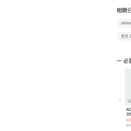
相關
adid
男女
一 必
A
JI
NT
NT