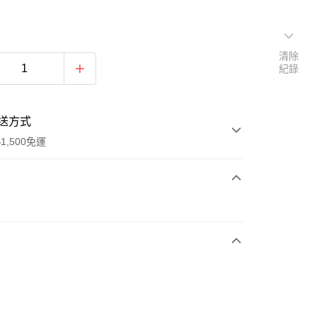
清除
紀錄
送方式
1,500免運
次付款
期付款
0 利率 每期
NT$963
21家銀行
庫商業銀行
第一商業銀行
業銀行
彰化商業銀行
業儲蓄銀行
台北富邦商業銀行