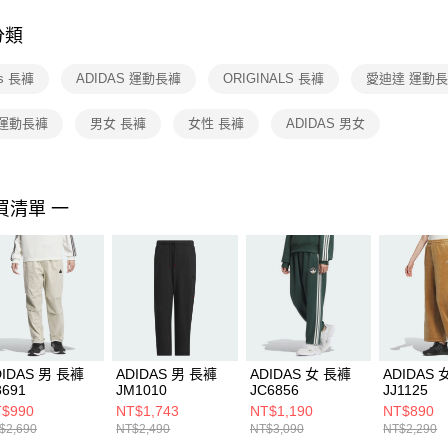
付客戶支
分類
【注意事
１．透過由
as 長褲
ADIDAS 運動長褲
ORIGINALS 長褲
愛迪達 運動
交易，需
求債權轉
２．關於
 運動長褲
男女 長褲
女性 長褲
ADIDAS 男女
https://aft
３．未成
「AFTE
任。
買清單 一
４．使用「
即時審查
結果請求
５．嚴禁
形，恩沛
動。
DIDAS 男 長褲
ADIDAS 男 長褲
ADIDAS 女 長褲
ADIDAS 
8691
JM1010
JC6856
JJ1125
$990
NT$1,743
NT$1,190
NT$890
$2,690
NT$2,490
NT$3,090
NT$2,290