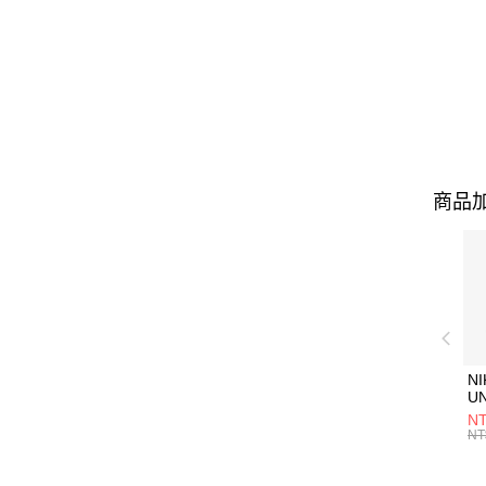
商品加
NI
U
1P
NT
統
NT