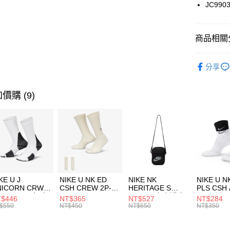
國泰世
JC990
悠遊付
臺灣中
匯豐（
全盈+PAY
聯邦商
商品相關分
元大商
AFTEE先
玉山商
品牌
AD
相關說明
分享
台新國
【關於「A
男性商品
台灣樂
AFTEE
便利好安
運動類型
運送方式
價購 (9)
１．簡單
２．便利
經典系列
7-11取貨
３．安心
每筆NT$1
【「AFT
宅配
１．於結帳
付」結帳
每筆NT$1
２．訂單
３．收到繳
付款後門
KE U J
NIKE U NK ED
NIKE NK
NIKE U N
／ATM／
NICORN CRW
CSH CREW 2P-
HERITAGE S
PLS CSH 
每筆NT$1
※ 請注意
R -160 男女 中
144 EMBRDY 男
SMIT 男女 側背包
144 DBL
$446
NT$365
NT$527
NT$284
絡購買商品
襪 FZ3393100
女 短統襪
BA5871010
襪 DH405
$550
NT$450
NT$650
NT$350
先享後付
FZ3073133
※ 交易是
是否繳費成