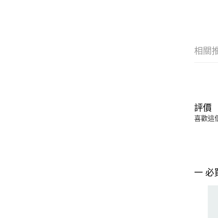
相關
評價
喜歡這
一 必