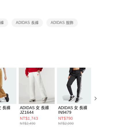
援中心」
https://netprotections.freshdesk.com/support/home
項】
恩沛科技股份有限公司提供之「AFTEE先享後付」服務完成之
長褲
ADIDAS 長褲
ADIDAS 服飾
依本服務之必要範圍內提供個人資料，並將交易相關給付款項請
讓予恩沛科技股份有限公司。
個人資料處理事宜，請瀏覽以下網址：
ee.tw/terms/#terms3
年的使用者請事先徵得法定代理人或監護人之同意方可使用
E先享後付」，若未經同意申辦者引起之損失，本公司不負相關責
AFTEE先享後付」時，將依據個別帳號之用戶狀況，依本公司
核予不同之上限額度；若仍有額度不足之情形，本公司將視審查
用戶進行身份認證。
一人註冊多個帳號或使用他人資訊註冊。若發現惡意使用之情
科技股份有限公司將有權停止該用戶之使用額度並採取法律行
女 長褲
ADIDAS 女 長褲
ADIDAS 女 長褲
ADIDAS 男 長褲
JZ1644
IN9479
IW0995
NT$1,743
NT$790
NT$1,390
NT$2,490
NT$2,090
NT$3,690