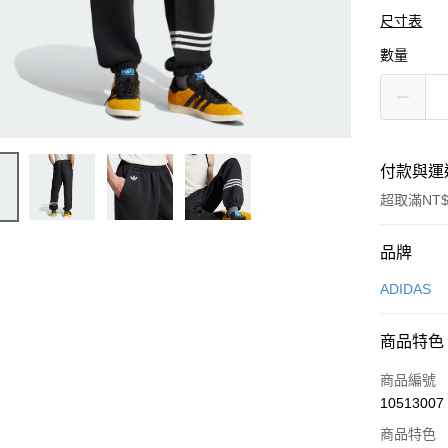
尺寸表
數量
付款與運
超取滿NT$
付款方式
品牌
信用卡一
ADIDAS
信用卡分
商品特色
3 期 
商品編號
合作金
LINE Pay
10513007
華南商
Apple Pay
上海商
商品特色