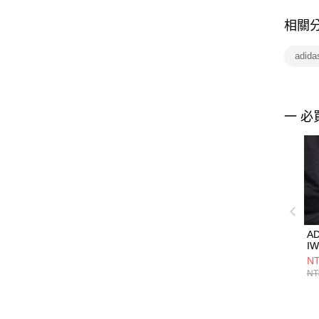
相關
adid
一 必
A
IW
NT
NT