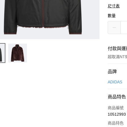
尺寸表
數量
付款與運
超取滿NT$
付款方式
品牌
信用卡一
ADIDAS
信用卡分
商品特色
3 期 
商品編號
合作金
LINE Pay
10512993
華南商
Apple Pay
上海商
商品特色