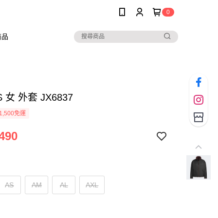
0
商品
S 女 外套 JX6837
1,500免運
490
AS
AM
AL
AXL