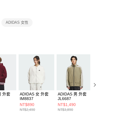
援中心」
https://netprotections.freshdesk.com/support/home
項】
恩沛科技股份有限公司提供之「AFTEE先享後付」服務完成之
ADIDAS 女性
依本服務之必要範圍內提供個人資料，並將交易相關給付款項請
讓予恩沛科技股份有限公司。
個人資料處理事宜，請瀏覽以下網址：
ee.tw/terms/#terms3
年的使用者請事先徵得法定代理人或監護人之同意方可使用
E先享後付」，若未經同意申辦者引起之損失，本公司不負相關責
AFTEE先享後付」時，將依據個別帳號之用戶狀況，依本公司
核予不同之上限額度；若仍有額度不足之情形，本公司將視審查
用戶進行身份認證。
一人註冊多個帳號或使用他人資訊註冊。若發現惡意使用之情
科技股份有限公司將有權停止該用戶之使用額度並採取法律行
男 外套
ADIDAS 女 外套
ADIDAS 男 外套
ADIDAS 男 外套
IM8837
JL6687
KA0821
NT$890
NT$1,490
NT$3,990
NT$2,490
NT$3,890
NT$6,600