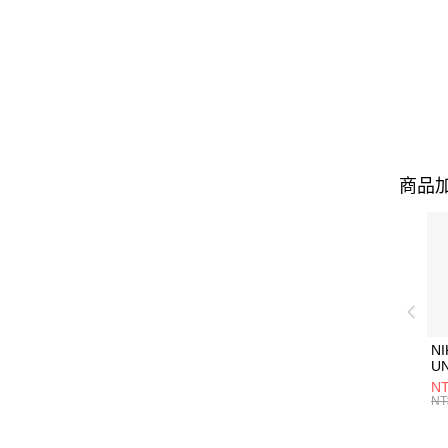
商品加
NI
U
1P
NT
統
NT