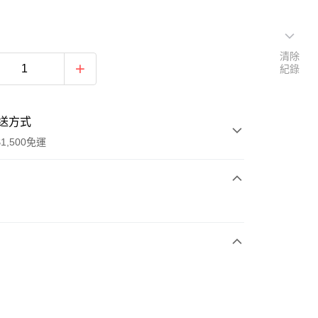
清除
紀錄
送方式
1,500免運
次付款
期付款
0 利率 每期
NT$1,296
21家銀行
庫商業銀行
第一商業銀行
業銀行
彰化商業銀行
業儲蓄銀行
台北富邦商業銀行