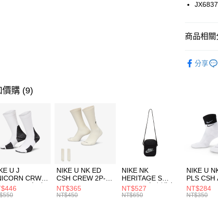
國泰世
JX683
悠遊付
臺灣中
匯豐（
全盈+PAY
聯邦商
商品相關分
元大商
AFTEE先
玉山商
品牌
AD
相關說明
分享
台新國
【關於「A
女性商品
台灣樂
AFTEE
便利好安
運動類型
運送方式
價購 (9)
１．簡單
２．便利
7-11取貨
３．安心
每筆NT$1
【「AFT
宅配
１．於結帳
付」結帳
每筆NT$1
２．訂單
３．收到繳
付款後門
KE U J
NIKE U NK ED
NIKE NK
NIKE U N
／ATM／
NICORN CRW
CSH CREW 2P-
HERITAGE S
PLS CSH 
每筆NT$1
※ 請注意
R -160 男女 中
144 EMBRDY 男
SMIT 男女 側背包
144 DBL
$446
NT$365
NT$527
NT$284
絡購買商品
襪 FZ3393100
女 短統襪
BA5871010
襪 DH405
$550
NT$450
NT$650
NT$350
先享後付
FZ3073133
※ 交易是
是否繳費成