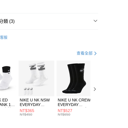
華商業銀行
兆豐國際商業銀行
7
小企業銀行
台中商業銀行
台灣）商業銀行
華泰商業銀行
業銀行
遠東國際商業銀行
類 (3)
業銀行
永豐商業銀行
享後付
業銀行
星展（台灣）商業銀行
IDAS
服飾
客服
際商業銀行
中國信託商業銀行
FTEE先享後付」】
外套
休閒外套
天信用卡公司
先享後付是「在收到商品之後才付款」的支付方式。 讓您購物簡單
心！
健身重訓
服飾
查看全部
：不需註冊會員、不需綁卡、不需儲值。
：只要手機號碼，簡訊認證，即可結帳。
(快速到店)
：先確認商品／服務後，再付款。
00，滿NT$1,500(含以上)免運費
EE先享後付」結帳流程】
方式選擇「AFTEE先享後付」後，將跳轉至「AFTEE先享後
頁面，進行簡訊認證並確認金額後，即可完成結帳。
00，滿NT$1,500(含以上)免運費
成立數日內，您將收到繳費通知簡訊。
費通知簡訊後14天內，點擊此簡訊中的連結，可透過四大超商
市自取
K ED
NIKE U NK NSW
NIKE U NK CREW
NIKE U NK
網路銀行／等多元方式進行付款，方視為交易完成。
ANK 1P
EVERYDAY
EVERYDAY
EVERYDAY LTW
00，滿NT$1,500(含以上)免運費
：結帳手續完成當下不需立刻繳費，但若您需要取消訂單，請聯
 男 中統
ESSENTIAL CR
BBALL 3PR 男女
ANKLE 3PR 男女
NT$365
NT$527
NT$365
的店家。未經商家同意取消之訂單仍視為有效，需透過AFTEE
8104
男女 短統襪
長統襪
踝襪 SX7677010
NT$450
NT$650
NT$450
繳納相關費用。
DX5089103
DA2123010
否成功請以「AFTEE先享後付 」之結帳頁面顯示為準，若有關於
功／繳費後需取消欲退款等相關疑問，請聯繫「AFTEE先享後