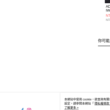
A
IW
NT
NT
你可能
本網站中使用 cookie，欲查詢有關
設定，請參閱本網站「
隱私權條款
使用 cookie。
了解更多 >