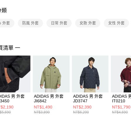
付客戶支
分類
【注意事
１．透過由
as 外套
防風 外套
日常 外套
女款 外套
女性 外套
交易，需
求債權轉
２．關於
https://aft
３．未成
買清單 一
「AFTE
任。
４．使用「
即時審查
結果請求
５．嚴禁
形，恩沛
動。
DIDAS 男 外套
ADIDAS 男 外套
ADIDAS 男 外套
ADIDAS 
3450
JI6842
JD3747
IT0210
$2,190
NT$1,490
NT$2,390
NT$1,790
$5,690
NT$3,890
NT$6,200
NT$4,690