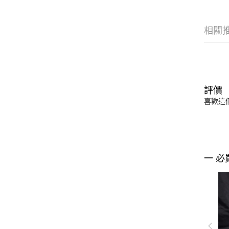
相關
評價
喜歡這
一 必