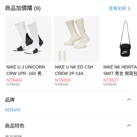
信用卡一次付款
商品加價購 (9)
查看全部
信用卡分期付款
3 期 0 利率 每期
NT$963
21家銀行
合作金庫商業銀行
第一商業銀行
LINE Pay
華南商業銀行
彰化商業銀行
Apple Pay
上海商業儲蓄銀行
台北富邦商業銀行
國泰世華商業銀行
兆豐國際商業銀行
悠遊付
臺灣中小企業銀行
台中商業銀行
NIKE U J UNICORN
NIKE U NK ED CSH
NIKE NK HERIT
匯豐（台灣）商業銀行
華泰商業銀行
CRW 1PR -160 男女
CREW 2P-144
SMIT 男女 側背
全盈+PAY
聯邦商業銀行
遠東國際商業銀行
中統襪 FZ3393100
EMBRDY 男女 短統襪
BA5871010
NT$446
NT$365
NT$527
元大商業銀行
永豐商業銀行
NT$550
NT$450
NT$650
AFTEE先享後付
FZ3073133
玉山商業銀行
星展（台灣）商業銀行
相關說明
台新國際商業銀行
中國信託商業銀行
品牌
【關於「AFTEE先享後付」】
台灣樂天信用卡公司
AFTEE先享後付是「在收到商品之後才付款」的支付方式。 讓您購物簡單
運送方式
ADIDAS
便利好安心！
１．簡單：不需註冊會員、不需綁卡、不需儲值。
7-11取貨(快速到店)
２．便利：只要手機號碼，簡訊認證，即可結帳。
商品特色
每筆NT$100，滿NT$1,500(含以上)免運費
３．安心：先確認商品／服務後，再付款。
商品編號