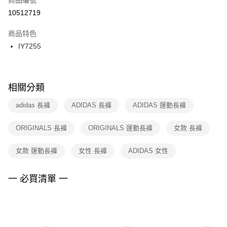
宅配
【「AFTEE先享後付」結帳流程】
１．於結帳方式選擇「AFTEE先享後付」後，將跳轉至「AFTEE先享後付」
10512719
每筆NT$100，滿NT$1,500(含以上)免運費
結帳頁面，進行簡訊認證並確認金額後，即可完成結帳。
２．訂單成立數日內，您將收到繳費通知簡訊。
商品特色
付款後門市自取
３．收到繳費通知簡訊後14天內，點擊此簡訊中的連結，可透過四大超商／
IY7255
每筆NT$100，滿NT$1,500(含以上)免運費
ATM／網路銀行／等多元方式進行付款，方視為交易完成。
※ 請注意：結帳手續完成當下不需立刻繳費，但若您需要取消訂單，請聯絡
購買商品的店家。未經商家同意取消之訂單仍視為有效，需透過AFTEE先享
後付繳納相關費用。
※ 交易是否成功請以「AFTEE先享後付 」之結帳頁面顯示為準，若有關於
相關分類
是否繳費成功／繳費後需取消欲退款等相關疑問，請聯繫「AFTEE先享後付
客戶支援中心」
https://netprotections.freshdesk.com/support/home
adidas 長褲
ADIDAS 長褲
ADIDAS 運動長褲
【注意事項】
ORIGINALS 長褲
ORIGINALS 運動長褲
女款 長褲
１．透過由恩沛科技股份有限公司提供之「AFTEE先享後付」服務完成之交
易，需依本服務之必要範圍內提供個人資料，並將交易相關給付款項請求債
權轉讓予恩沛科技股份有限公司。
女款 運動長褲
女性 長褲
ADIDAS 女性
２．關於個人資料處理事宜，請瀏覽以下網址：
https://aftee.tw/terms/#terms3
３．未成年的使用者請事先徵得法定代理人或監護人之同意方可使用
一 必買清單 一
「AFTEE先享後付」，若未經同意申辦者引起之損失，本公司不負相關責
任。
４．使用「AFTEE先享後付」時，將依據個別帳號之用戶狀況，依本公司即
時審查核予不同之上限額度；若仍有額度不足之情形，本公司將視審查結果
請求用戶進行身份認證。