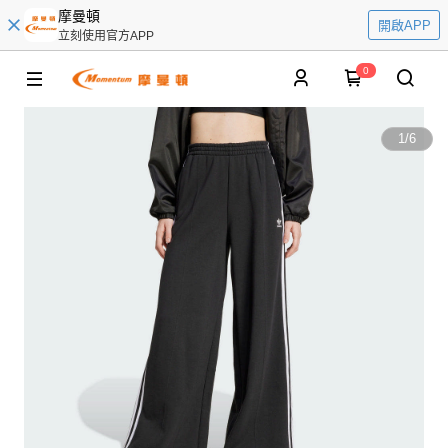
摩曼頓
開啟APP
立刻使用官方APP
0
1
/
6