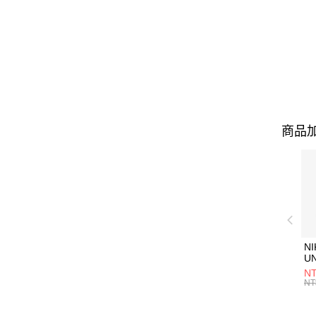
商品加
NI
U
1P
NT
統
NT