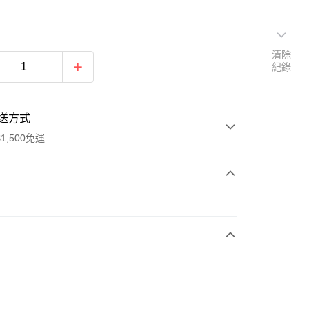
清除
紀錄
送方式
1,500免運
次付款
期付款
0 利率 每期
NT$563
21家銀行
庫商業銀行
第一商業銀行
業銀行
彰化商業銀行
業儲蓄銀行
台北富邦商業銀行