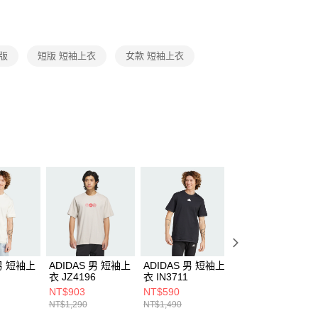
援中心」
https://netprotections.freshdesk.com/support/home
項】
恩沛科技股份有限公司提供之「AFTEE先享後付」服務完成之
短版
短版 短袖上衣
女款 短袖上衣
依本服務之必要範圍內提供個人資料，並將交易相關給付款項請
讓予恩沛科技股份有限公司。
個人資料處理事宜，請瀏覽以下網址：
ee.tw/terms/#terms3
年的使用者請事先徵得法定代理人或監護人之同意方可使用
E先享後付」，若未經同意申辦者引起之損失，本公司不負相關責
AFTEE先享後付」時，將依據個別帳號之用戶狀況，依本公司
核予不同之上限額度；若仍有額度不足之情形，本公司將視審查
用戶進行身份認證。
一人註冊多個帳號或使用他人資訊註冊。若發現惡意使用之情
科技股份有限公司將有權停止該用戶之使用額度並採取法律行
 男 短袖上
ADIDAS 男 短袖上
ADIDAS 男 短袖上
ADIDAS 男 短袖
衣 JZ4196
衣 IN3711
衣 IT3926
NT$903
NT$590
NT$490
NT$1,290
NT$1,490
NT$1,290