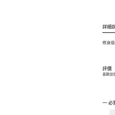
詳細
修身版
評價
喜歡這
一 必