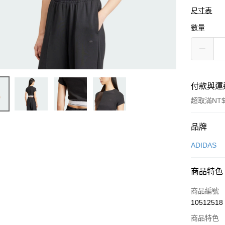
尺寸表
數量
付款與運
超取滿NT$
付款方式
品牌
信用卡一
ADIDAS
信用卡分
商品特色
3 期 
商品編號
合作金
LINE Pay
10512518
華南商
Apple Pay
上海商
商品特色