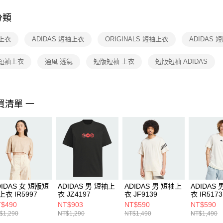
付客戶支
分類
【注意事
１．透過由
上衣
ADIDAS 短袖上衣
ORIGINALS 短袖上衣
ADIDAS 
交易，需
求債權轉
２．關於
 短袖上衣
通風 透氣
短版短袖 上衣
短版短袖 ADIDAS
https://aft
３．未成
「AFTE
任。
買清單 一
４．使用「
即時審查
結果請求
５．嚴禁
形，恩沛
動。
DIDAS 女 短版短
ADIDAS 男 短袖上
ADIDAS 男 短袖上
ADIDAS
上衣 IR5997
衣 JZ4197
衣 JF9139
衣 IR5173
$490
NT$903
NT$590
NT$590
$1,290
NT$1,290
NT$1,490
NT$1,490