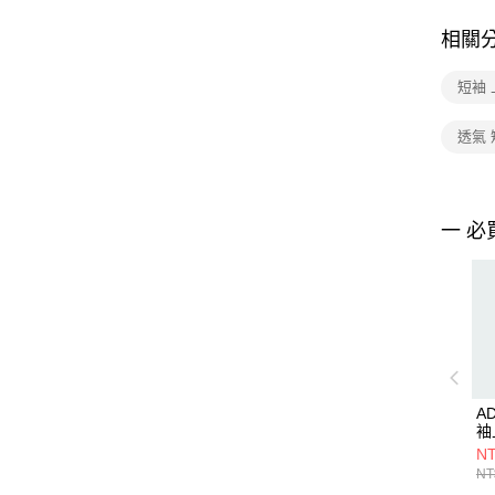
相關
短袖 
透氣
一 必
A
袖
NT
NT