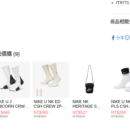
國泰世
IT9771
悠遊付
臺灣中
匯豐（
全盈+PAY
聯邦商
商品相關分
元大商
AFTEE先
玉山商
品牌
AD
相關說明
分享
台新國
【關於「A
兒童/青少
台灣樂
AFTEE
便利好安
運動類型
運送方式
價購 (9)
１．簡單
２．便利
經典系列
7-11取貨
３．安心
每筆NT$1
促銷活動
【「AFT
宅配
１．於結帳
付」結帳
每筆NT$1
２．訂單
３．收到繳
付款後門
KE U J
NIKE U NK ED
NIKE NK
NIKE U N
／ATM／
NICORN CRW
CSH CREW 2P-
HERITAGE S
PLS CSH 
每筆NT$1
※ 請注意
R -160 男女 中
144 EMBRDY 男
SMIT 男女 側背包
144 DBL
$446
NT$365
NT$527
NT$284
絡購買商品
襪 FZ3393100
女 短統襪
BA5871010
襪 DH405
$550
NT$450
NT$650
NT$350
先享後付
FZ3073133
※ 交易是
是否繳費成