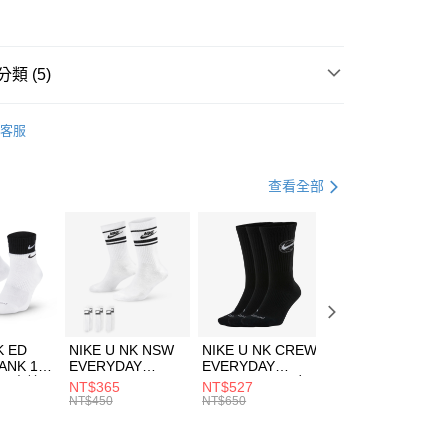
華商業銀行
兆豐國際商業銀行
小企業銀行
台中商業銀行
台灣）商業銀行
華泰商業銀行
業銀行
遠東國際商業銀行
類 (5)
業銀行
永豐商業銀行
享後付
業銀行
星展（台灣）商業銀行
IDAS
服飾
客服
際商業銀行
中國信託商業銀行
FTEE先享後付」】
年
上衣
短袖上衣
天信用卡公司
先享後付是「在收到商品之後才付款」的支付方式。 讓您購物簡單
心！
休閒戶外
服飾
查看全部
：不需註冊會員、不需綁卡、不需儲值。
：只要手機號碼，簡訊認證，即可結帳。
ADIDAS-ORIGINALS潮流穿搭
(快速到店)
：先確認商品／服務後，再付款。
00，滿NT$1,500(含以上)免運費
清爽穿搭｜短袖上衣4折起
EE先享後付」結帳流程】
方式選擇「AFTEE先享後付」後，將跳轉至「AFTEE先享後
頁面，進行簡訊認證並確認金額後，即可完成結帳。
00，滿NT$1,500(含以上)免運費
成立數日內，您將收到繳費通知簡訊。
費通知簡訊後14天內，點擊此簡訊中的連結，可透過四大超商
市自取
K ED
NIKE U NK NSW
NIKE U NK CREW
NIKE U NK
網路銀行／等多元方式進行付款，方視為交易完成。
ANK 1P
EVERYDAY
EVERYDAY
EVERYDAY LTW
00，滿NT$1,500(含以上)免運費
：結帳手續完成當下不需立刻繳費，但若您需要取消訂單，請聯
 男 中統
ESSENTIAL CR
BBALL 3PR 男女
ANKLE 3PR 男女
NT$365
NT$527
NT$365
的店家。未經商家同意取消之訂單仍視為有效，需透過AFTEE
8104
男女 短統襪
長統襪
踝襪 SX7677010
NT$450
NT$650
NT$450
繳納相關費用。
DX5089103
DA2123010
否成功請以「AFTEE先享後付 」之結帳頁面顯示為準，若有關於
功／繳費後需取消欲退款等相關疑問，請聯繫「AFTEE先享後