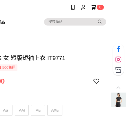
0
商品
S 女 短版短袖上衣 IT9771
1,500免運
90
AS
AM
AL
AXL