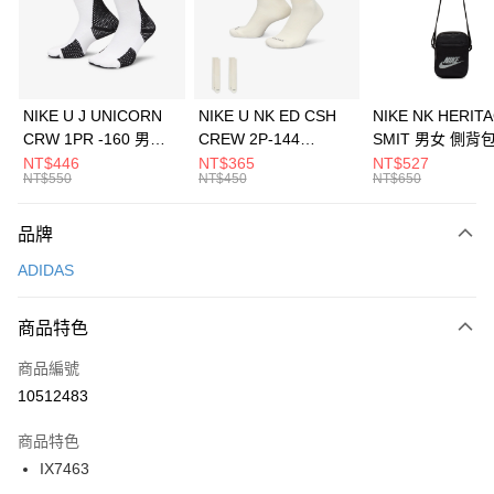
合作金庫商業銀行
第一商業銀行
LINE Pay
華南商業銀行
彰化商業銀行
Apple Pay
上海商業儲蓄銀行
台北富邦商業銀行
國泰世華商業銀行
兆豐國際商業銀行
悠遊付
臺灣中小企業銀行
台中商業銀行
NIKE U J UNICORN
NIKE U NK ED CSH
NIKE NK HERIT
匯豐（台灣）商業銀行
華泰商業銀行
CRW 1PR -160 男女
CREW 2P-144
SMIT 男女 側背
全盈+PAY
聯邦商業銀行
遠東國際商業銀行
中統襪 FZ3393100
EMBRDY 男女 短統襪
BA5871010
NT$446
NT$365
NT$527
元大商業銀行
永豐商業銀行
NT$550
NT$450
NT$650
AFTEE先享後付
FZ3073133
玉山商業銀行
星展（台灣）商業銀行
相關說明
台新國際商業銀行
中國信託商業銀行
品牌
【關於「AFTEE先享後付」】
台灣樂天信用卡公司
AFTEE先享後付是「在收到商品之後才付款」的支付方式。 讓您購物簡單
運送方式
ADIDAS
便利好安心！
１．簡單：不需註冊會員、不需綁卡、不需儲值。
7-11取貨(快速到店)
２．便利：只要手機號碼，簡訊認證，即可結帳。
商品特色
每筆NT$100，滿NT$1,500(含以上)免運費
３．安心：先確認商品／服務後，再付款。
商品編號
宅配
【「AFTEE先享後付」結帳流程】
１．於結帳方式選擇「AFTEE先享後付」後，將跳轉至「AFTEE先享後付」
10512483
每筆NT$100，滿NT$1,500(含以上)免運費
結帳頁面，進行簡訊認證並確認金額後，即可完成結帳。
２．訂單成立數日內，您將收到繳費通知簡訊。
商品特色
付款後門市自取
３．收到繳費通知簡訊後14天內，點擊此簡訊中的連結，可透過四大超商／
IX7463
每筆NT$100，滿NT$1,500(含以上)免運費
ATM／網路銀行／等多元方式進行付款，方視為交易完成。
※ 請注意：結帳手續完成當下不需立刻繳費，但若您需要取消訂單，請聯絡