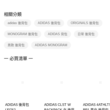
購買商品的店家。未經商家同意取消之訂單仍視為有效，需透過AFTEE先享
後付繳納相關費用。
※ 交易是否成功請以「AFTEE先享後付 」之結帳頁面顯示為準，若有關於
相關分類
是否繳費成功／繳費後需取消欲退款等相關疑問，請聯繫「AFTEE先享後付
客戶支援中心」
https://netprotections.freshdesk.com/support/home
adidas 後背包
ADIDAS 後背包
ORIGINALS 後背包
【注意事項】
MONOGRAM 後背包
ADIDAS 背包
日常 後背包
１．透過由恩沛科技股份有限公司提供之「AFTEE先享後付」服務完成之交
易，需依本服務之必要範圍內提供個人資料，並將交易相關給付款項請求債
權轉讓予恩沛科技股份有限公司。
男款 後背包
ADIDAS MONOGRAM
２．關於個人資料處理事宜，請瀏覽以下網址：
https://aftee.tw/terms/#terms3
３．未成年的使用者請事先徵得法定代理人或監護人之同意方可使用
一 必買清單 一
「AFTEE先享後付」，若未經同意申辦者引起之損失，本公司不負相關責
任。
４．使用「AFTEE先享後付」時，將依據個別帳號之用戶狀況，依本公司即
時審查核予不同之上限額度；若仍有額度不足之情形，本公司將視審查結果
請求用戶進行身份認證。
５．嚴禁一人註冊多個帳號或使用他人資訊註冊。若發現惡意使用之情形，
恩沛科技股份有限公司將有權停止該用戶之使用額度並採取法律行動。
ADIDAS 後背包
ADIDAS CLST W
ADIDAS 4ATHLT
IJ0762
BACKPACK 女 後背包
BP1 男女 後背包