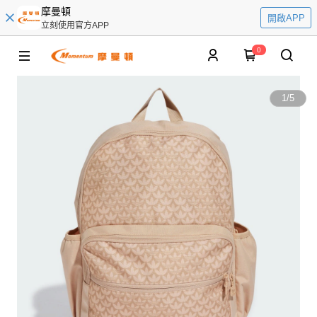
摩曼頓
開啟APP
立刻使用官方APP
0
1
/
5