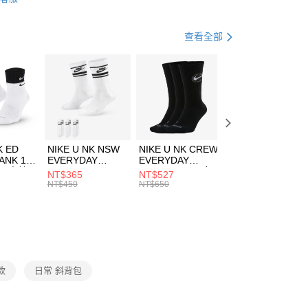
FTEE先享後付」】
包袋
其他包款
天信用卡公司
先享後付是「在收到商品之後才付款」的支付方式。 讓您購物簡單
心！
休閒戶外
配件
查看全部
：不需註冊會員、不需綁卡、不需儲值。
：只要手機號碼，簡訊認證，即可結帳。
ADIDAS-ORIGINALS潮流穿搭
(快速到店)
：先確認商品／服務後，再付款。
00，滿NT$1,500(含以上)免運費
EE先享後付」結帳流程】
方式選擇「AFTEE先享後付」後，將跳轉至「AFTEE先享後
頁面，進行簡訊認證並確認金額後，即可完成結帳。
00，滿NT$1,500(含以上)免運費
成立數日內，您將收到繳費通知簡訊。
費通知簡訊後14天內，點擊此簡訊中的連結，可透過四大超商
市自取
K ED
NIKE U NK NSW
NIKE U NK CREW
NIKE U NK
網路銀行／等多元方式進行付款，方視為交易完成。
ANK 1P
EVERYDAY
EVERYDAY
EVERYDAY LTW
00，滿NT$1,500(含以上)免運費
：結帳手續完成當下不需立刻繳費，但若您需要取消訂單，請聯
 男 中統
ESSENTIAL CR
BBALL 3PR 男女
ANKLE 3PR 男女
NT$365
NT$527
NT$365
的店家。未經商家同意取消之訂單仍視為有效，需透過AFTEE
8104
男女 短統襪
長統襪
踝襪 SX7677010
NT$450
NT$650
NT$450
繳納相關費用。
DX5089103
DA2123010
否成功請以「AFTEE先享後付 」之結帳頁面顯示為準，若有關於
功／繳費後需取消欲退款等相關疑問，請聯繫「AFTEE先享後
援中心」
https://netprotections.freshdesk.com/support/home
項】
恩沛科技股份有限公司提供之「AFTEE先享後付」服務完成之
款
日常 斜背包
依本服務之必要範圍內提供個人資料，並將交易相關給付款項請
讓予恩沛科技股份有限公司。
個人資料處理事宜，請瀏覽以下網址：