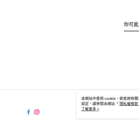
你可能
本網站中使用 cookie，欲查詢有關
設定，請參閱本網站「
隱私權條款
使用 cookie。
了解更多 >