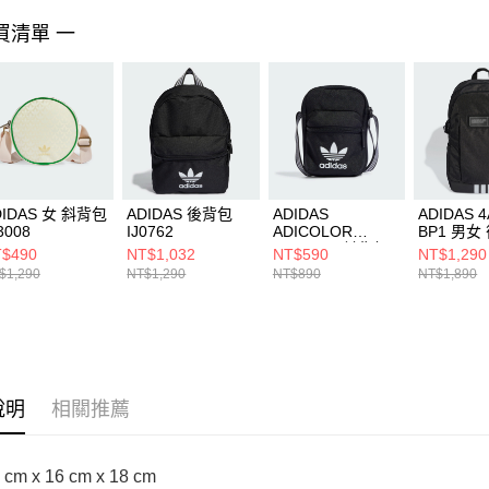
https://aft
３．未成
買清單 一
「AFTE
任。
４．使用「
即時審查
結果請求
５．嚴禁
形，恩沛
動。
DIDAS 女 斜背包
ADIDAS 後背包
ADIDAS
ADIDAS 
3008
IJ0762
ADICOLOR
BP1 男女
CLASSIC 斜背包
JL6155
$490
NT$1,032
NT$590
NT$1,290
IJ0765
$1,290
NT$1,290
NT$890
NT$1,890
說明
相關推薦
cm x 16 cm x 18 cm