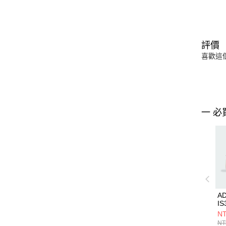
評價
喜歡這
一 必
A
IS
NT
NT