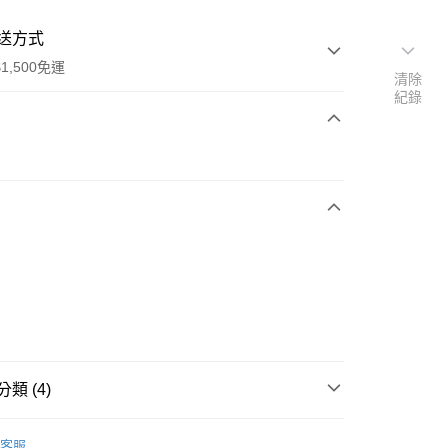
送方式
1,500免運
清除
紀錄
次付款
期付款
0 利率 每期
NT$363
21家銀行
庫商業銀行
第一商業銀行
業銀行
彰化商業銀行
業儲蓄銀行
台北富邦商業銀行
華商業銀行
兆豐國際商業銀行
小企業銀行
台中商業銀行
台灣）商業銀行
華泰商業銀行
業銀行
遠東國際商業銀行
類 (4)
業銀行
永豐商業銀行
享後付
業銀行
星展（台灣）商業銀行
IDAS
配件
客服
際商業銀行
中國信託商業銀行