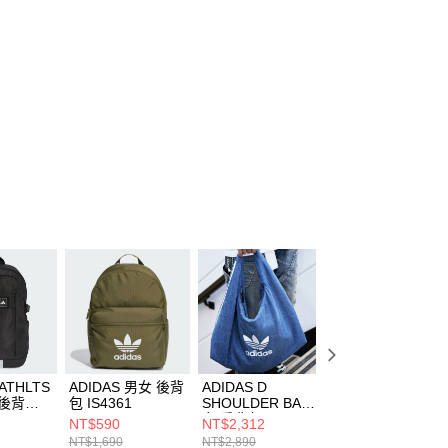
4ATHLTS
ADIDAS 男女 後背
ADIDAS D
ADIDAS D
 後背包
包 IS4361
SHOULDER BAG
SHOULDER BAG
女 肩背包 IX7693
女 肩背包 IX7694
NT$590
NT$2,312
NT$2,312
NT$1,690
NT$2,890
NT$2,890