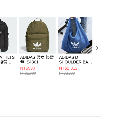
ee.tw/terms/#terms3
年的使用者請事先徵得法定代理人或監護人之同意方可使用
E先享後付」，若未經同意申辦者引起之損失，本公司不負相關責
AFTEE先享後付」時，將依據個別帳號之用戶狀況，依本公司
核予不同之上限額度；若仍有額度不足之情形，本公司將視審查
用戶進行身份認證。
一人註冊多個帳號或使用他人資訊註冊。若發現惡意使用之情
科技股份有限公司將有權停止該用戶之使用額度並採取法律行
4ATHLTS
ADIDAS 男女 後背
ADIDAS D
ADIDAS D
 後背包
包 IS4361
SHOULDER BAG
SHOULDER BAG
女 肩背包 IX7693
女 肩背包 IX7694
NT$590
NT$2,312
NT$2,312
NT$1,690
NT$2,890
NT$2,890