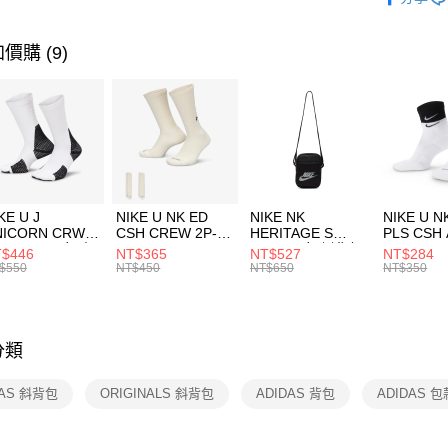
【關於「A
運動配件
台灣樂
AFTEE
便利好安
運動類型
運送方式
價購 (9)
１．簡單
２．便利
經典系列
7-11取貨
３．安心
每筆NT$1
【「AFT
宅配
１．於結帳
付」結帳
每筆NT$1
２．訂單
３．收到繳
付款後門
KE U J
NIKE U NK ED
NIKE NK
NIKE U N
／ATM／
NICORN CRW
CSH CREW 2P-
HERITAGE S
PLS CSH 
每筆NT$1
※ 請注意
R -160 男女 中
144 EMBRDY 男
SMIT 男女 側背包
144 DBL
$446
NT$365
NT$527
NT$284
絡購買商品
襪 FZ3393100
女 短統襪
BA5871010
襪 DH405
$550
NT$450
NT$650
NT$350
先享後付
FZ3073133
※ 交易是
是否繳費成
付客戶支
分類
【注意事
１．透過由
DAS 斜背包
ORIGINALS 斜背包
ADIDAS 背包
ADIDAS 包
交易，需
求債權轉
２．關於