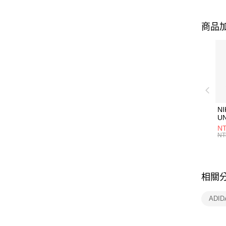
商品加
NI
U
1P
NT
統
NT
相關
ADI