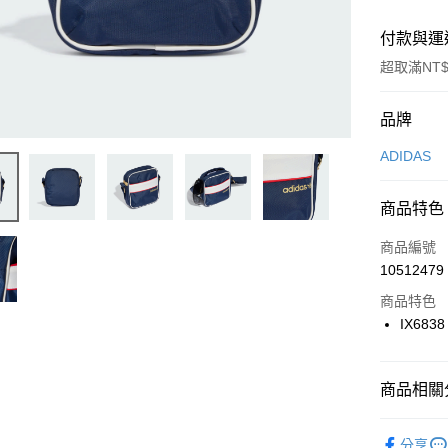
付款與運
超取滿NT$
付款方式
品牌
信用卡一
ADIDAS
信用卡分
商品特色
3 期 
商品編號
合作金
LINE Pay
10512479
華南商
Apple Pay
上海商
商品特色
國泰世
IX6838
悠遊付
臺灣中
匯豐（
全盈+PAY
聯邦商
商品相關分
元大商
AFTEE先
玉山商
品牌
AD
相關說明
分享
台新國