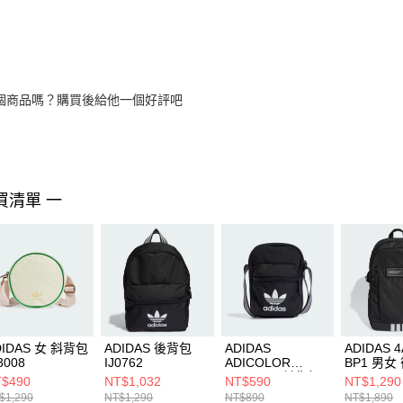
個商品嗎？購買後給他一個好評吧
買清單 一
DIDAS 女 斜背包
ADIDAS 後背包
ADIDAS
ADIDAS 
3008
IJ0762
ADICOLOR
BP1 男女
CLASSIC 斜背包
JL6155
$490
NT$1,032
NT$590
NT$1,290
IJ0765
$1,290
NT$1,290
NT$890
NT$1,890