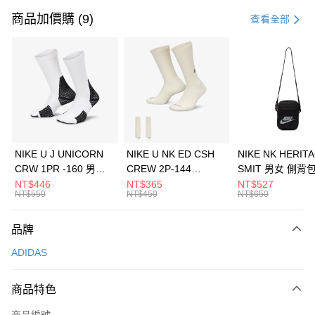
信用卡一次付款
商品加價購 (9)
查看全部
信用卡分期付款
3 期 0 利率 每期
NT$1,096
21家銀行
合作金庫商業銀行
第一商業銀行
LINE Pay
華南商業銀行
彰化商業銀行
Apple Pay
上海商業儲蓄銀行
台北富邦商業銀行
國泰世華商業銀行
兆豐國際商業銀行
悠遊付
臺灣中小企業銀行
台中商業銀行
NIKE U J UNICORN
NIKE U NK ED CSH
NIKE NK HERIT
匯豐（台灣）商業銀行
華泰商業銀行
CRW 1PR -160 男女
CREW 2P-144
SMIT 男女 側背
全盈+PAY
聯邦商業銀行
遠東國際商業銀行
中統襪 FZ3393100
EMBRDY 男女 短統襪
BA5871010
NT$446
NT$365
NT$527
元大商業銀行
永豐商業銀行
NT$550
NT$450
NT$650
AFTEE先享後付
FZ3073133
玉山商業銀行
星展（台灣）商業銀行
相關說明
台新國際商業銀行
中國信託商業銀行
品牌
【關於「AFTEE先享後付」】
台灣樂天信用卡公司
AFTEE先享後付是「在收到商品之後才付款」的支付方式。 讓您購物簡單
運送方式
ADIDAS
便利好安心！
１．簡單：不需註冊會員、不需綁卡、不需儲值。
7-11取貨(快速到店)
２．便利：只要手機號碼，簡訊認證，即可結帳。
商品特色
每筆NT$100，滿NT$1,500(含以上)免運費
３．安心：先確認商品／服務後，再付款。
商品編號