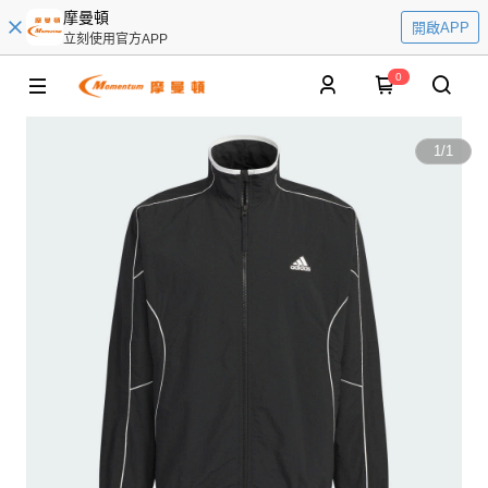
摩曼頓
開啟APP
立刻使用官方APP
0
1
/
1