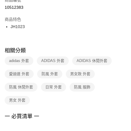
宅配
【「AFTEE先享後付」結帳流程】
１．於結帳方式選擇「AFTEE先享後付」後，將跳轉至「AFTEE先享後付」
10512383
每筆NT$100，滿NT$1,500(含以上)免運費
結帳頁面，進行簡訊認證並確認金額後，即可完成結帳。
２．訂單成立數日內，您將收到繳費通知簡訊。
商品特色
付款後門市自取
３．收到繳費通知簡訊後14天內，點擊此簡訊中的連結，可透過四大超商／
JH1023
每筆NT$100，滿NT$1,500(含以上)免運費
ATM／網路銀行／等多元方式進行付款，方視為交易完成。
※ 請注意：結帳手續完成當下不需立刻繳費，但若您需要取消訂單，請聯絡
購買商品的店家。未經商家同意取消之訂單仍視為有效，需透過AFTEE先享
後付繳納相關費用。
※ 交易是否成功請以「AFTEE先享後付 」之結帳頁面顯示為準，若有關於
相關分類
是否繳費成功／繳費後需取消欲退款等相關疑問，請聯繫「AFTEE先享後付
客戶支援中心」
https://netprotections.freshdesk.com/support/home
adidas 外套
ADIDAS 外套
ADIDAS 休閒外套
【注意事項】
愛迪達 外套
防風 外套
男女款 外套
１．透過由恩沛科技股份有限公司提供之「AFTEE先享後付」服務完成之交
易，需依本服務之必要範圍內提供個人資料，並將交易相關給付款項請求債
權轉讓予恩沛科技股份有限公司。
防風 休閒外套
日常 外套
防風 服飾
２．關於個人資料處理事宜，請瀏覽以下網址：
https://aftee.tw/terms/#terms3
男女 外套
３．未成年的使用者請事先徵得法定代理人或監護人之同意方可使用
「AFTEE先享後付」，若未經同意申辦者引起之損失，本公司不負相關責
任。
一 必買清單 一
４．使用「AFTEE先享後付」時，將依據個別帳號之用戶狀況，依本公司即
時審查核予不同之上限額度；若仍有額度不足之情形，本公司將視審查結果
請求用戶進行身份認證。