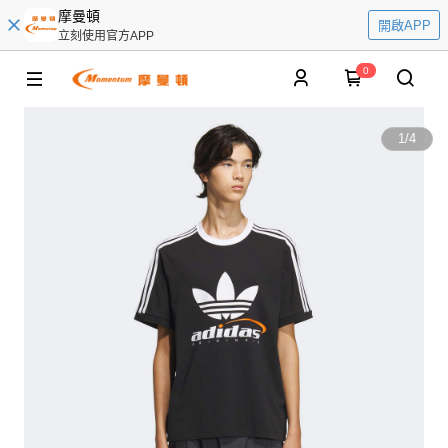
摩曼頓
開啟APP
立刻使用官方APP
0
1
/
4