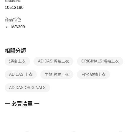
宅配
【「AFTEE先享後付」結帳流程】
１．於結帳方式選擇「AFTEE先享後付」後，將跳轉至「AFTEE先享後付」
10512180
每筆NT$100，滿NT$1,500(含以上)免運費
結帳頁面，進行簡訊認證並確認金額後，即可完成結帳。
２．訂單成立數日內，您將收到繳費通知簡訊。
商品特色
付款後門市自取
３．收到繳費通知簡訊後14天內，點擊此簡訊中的連結，可透過四大超商／
IW6309
每筆NT$100，滿NT$1,500(含以上)免運費
ATM／網路銀行／等多元方式進行付款，方視為交易完成。
※ 請注意：結帳手續完成當下不需立刻繳費，但若您需要取消訂單，請聯絡
購買商品的店家。未經商家同意取消之訂單仍視為有效，需透過AFTEE先享
後付繳納相關費用。
※ 交易是否成功請以「AFTEE先享後付 」之結帳頁面顯示為準，若有關於
相關分類
是否繳費成功／繳費後需取消欲退款等相關疑問，請聯繫「AFTEE先享後付
客戶支援中心」
https://netprotections.freshdesk.com/support/home
短袖 上衣
ADIDAS 短袖上衣
ORIGINALS 短袖上衣
【注意事項】
ADIDAS 上衣
男款 短袖上衣
日常 短袖上衣
１．透過由恩沛科技股份有限公司提供之「AFTEE先享後付」服務完成之交
易，需依本服務之必要範圍內提供個人資料，並將交易相關給付款項請求債
權轉讓予恩沛科技股份有限公司。
ADIDAS ORIGINALS
２．關於個人資料處理事宜，請瀏覽以下網址：
https://aftee.tw/terms/#terms3
３．未成年的使用者請事先徵得法定代理人或監護人之同意方可使用
一 必買清單 一
「AFTEE先享後付」，若未經同意申辦者引起之損失，本公司不負相關責
任。
４．使用「AFTEE先享後付」時，將依據個別帳號之用戶狀況，依本公司即
時審查核予不同之上限額度；若仍有額度不足之情形，本公司將視審查結果
請求用戶進行身份認證。