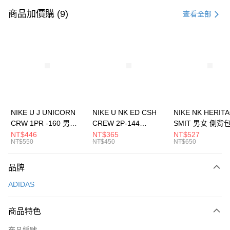
信用卡一次付款
商品加價購 (9)
查看全部
信用卡分期付款
3 期 0 利率 每期
NT$496
21家銀行
合作金庫商業銀行
第一商業銀行
LINE Pay
華南商業銀行
彰化商業銀行
Apple Pay
上海商業儲蓄銀行
台北富邦商業銀行
國泰世華商業銀行
兆豐國際商業銀行
悠遊付
臺灣中小企業銀行
台中商業銀行
NIKE U J UNICORN
NIKE U NK ED CSH
NIKE NK HERIT
匯豐（台灣）商業銀行
華泰商業銀行
CRW 1PR -160 男女
CREW 2P-144
SMIT 男女 側背
全盈+PAY
聯邦商業銀行
遠東國際商業銀行
中統襪 FZ3393100
EMBRDY 男女 短統襪
BA5871010
NT$446
NT$365
NT$527
元大商業銀行
永豐商業銀行
NT$550
NT$450
NT$650
AFTEE先享後付
FZ3073133
玉山商業銀行
星展（台灣）商業銀行
相關說明
台新國際商業銀行
中國信託商業銀行
品牌
【關於「AFTEE先享後付」】
台灣樂天信用卡公司
AFTEE先享後付是「在收到商品之後才付款」的支付方式。 讓您購物簡單
運送方式
ADIDAS
便利好安心！
１．簡單：不需註冊會員、不需綁卡、不需儲值。
7-11取貨(快速到店)
２．便利：只要手機號碼，簡訊認證，即可結帳。
商品特色
每筆NT$100，滿NT$1,500(含以上)免運費
３．安心：先確認商品／服務後，再付款。
商品編號