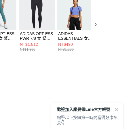
OPT ESS
ADIDAS OPT ESS
ADIDAS
ADIDAS
 女 緊身
PWR 7/8 女 緊身
ESSENTIALS 女
ESSENTIALS 健
24
長褲 KA8589
短版 短袖上衣
包 IP9863
NT$1,512
NT$490
NT$1,032
IY9668
NT$1,890
NT$1,290
NT$1,290
歡迎加入摩曼頓Line官方帳號
點擊以下按鈕第一時間獲得好康訊
息👇