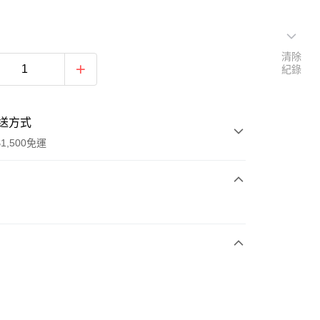
清除
紀錄
送方式
1,500免運
次付款
期付款
0 利率 每期
NT$630
21家銀行
庫商業銀行
第一商業銀行
業銀行
彰化商業銀行
業儲蓄銀行
台北富邦商業銀行