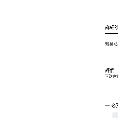
詳細
緊身貼
評價
喜歡這
一 必