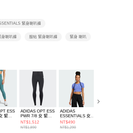
援中心」
https://netprotections.freshdesk.com/support/home
項】
恩沛科技股份有限公司提供之「AFTEE先享後付」服務完成之
SSENTIALS 緊身喇叭褲
依本服務之必要範圍內提供個人資料，並將交易相關給付款項請
讓予恩沛科技股份有限公司。
個人資料處理事宜，請瀏覽以下網址：
緊身喇叭褲
服帖 緊身喇叭褲
緊身 喇叭
ee.tw/terms/#terms3
年的使用者請事先徵得法定代理人或監護人之同意方可使用
E先享後付」，若未經同意申辦者引起之損失，本公司不負相關責
AFTEE先享後付」時，將依據個別帳號之用戶狀況，依本公司
核予不同之上限額度；若仍有額度不足之情形，本公司將視審查
用戶進行身份認證。
一人註冊多個帳號或使用他人資訊註冊。若發現惡意使用之情
科技股份有限公司將有權停止該用戶之使用額度並採取法律行
OPT ESS
ADIDAS OPT ESS
ADIDAS
ADIDAS
 女 緊身
PWR 7/8 女 緊身
ESSENTIALS 女
ESSENTIALS 健
24
長褲 KA8589
短版 短袖上衣
包 IP9863
NT$1,512
NT$490
NT$1,032
IY9668
NT$1,890
NT$1,290
NT$1,290