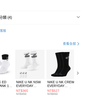
華商業銀行
兆豐國際商業銀行
7
小企業銀行
台中商業銀行
台灣）商業銀行
華泰商業銀行
業銀行
遠東國際商業銀行
類 (4)
業銀行
永豐商業銀行
享後付
業銀行
星展（台灣）商業銀行
IDAS
服飾
客服
際商業銀行
中國信託商業銀行
FTEE先享後付」】
年
下著
長褲
天信用卡公司
先享後付是「在收到商品之後才付款」的支付方式。 讓您購物簡單
心！
休閒戶外
服飾
查看全部
：不需註冊會員、不需綁卡、不需儲值。
：只要手機號碼，簡訊認證，即可結帳。
ADIDAS-ORIGINALS潮流穿搭
(快速到店)
：先確認商品／服務後，再付款。
00，滿NT$1,500(含以上)免運費
EE先享後付」結帳流程】
方式選擇「AFTEE先享後付」後，將跳轉至「AFTEE先享後
頁面，進行簡訊認證並確認金額後，即可完成結帳。
00，滿NT$1,500(含以上)免運費
成立數日內，您將收到繳費通知簡訊。
費通知簡訊後14天內，點擊此簡訊中的連結，可透過四大超商
市自取
K ED
NIKE U NK NSW
NIKE U NK CREW
NIKE U NK
網路銀行／等多元方式進行付款，方視為交易完成。
ANK 1P
EVERYDAY
EVERYDAY
EVERYDAY LTW
00，滿NT$1,500(含以上)免運費
：結帳手續完成當下不需立刻繳費，但若您需要取消訂單，請聯
 男 中統
ESSENTIAL CR
BBALL 3PR 男女
ANKLE 3PR 男女
NT$365
NT$527
NT$365
的店家。未經商家同意取消之訂單仍視為有效，需透過AFTEE
8104
男女 短統襪
長統襪
踝襪 SX7677010
NT$450
NT$650
NT$450
繳納相關費用。
DX5089103
DA2123010
否成功請以「AFTEE先享後付 」之結帳頁面顯示為準，若有關於
功／繳費後需取消欲退款等相關疑問，請聯繫「AFTEE先享後