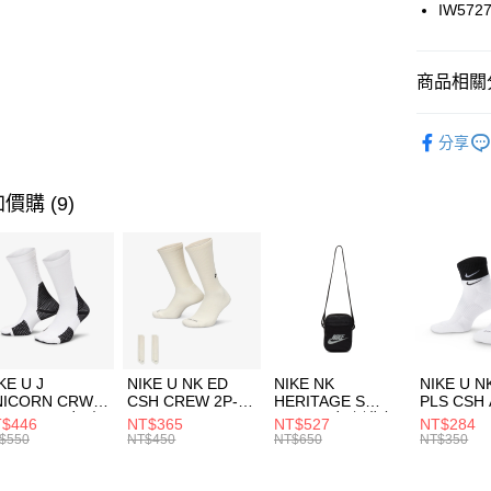
國泰世
IW572
悠遊付
臺灣中
匯豐（
全盈+PAY
聯邦商
商品相關分
元大商
AFTEE先
玉山商
品牌
AD
相關說明
分享
台新國
【關於「A
兒童/青少
台灣樂
AFTEE
便利好安
運動類型
運送方式
價購 (9)
１．簡單
２．便利
經典系列
7-11取貨
３．安心
每筆NT$1
【「AFT
宅配
１．於結帳
付」結帳
每筆NT$1
２．訂單
３．收到繳
付款後門
KE U J
NIKE U NK ED
NIKE NK
NIKE U N
／ATM／
NICORN CRW
CSH CREW 2P-
HERITAGE S
PLS CSH 
每筆NT$1
※ 請注意
R -160 男女 中
144 EMBRDY 男
SMIT 男女 側背包
144 DBL
$446
NT$365
NT$527
NT$284
絡購買商品
襪 FZ3393100
女 短統襪
BA5871010
襪 DH405
$550
NT$450
NT$650
NT$350
先享後付
FZ3073133
※ 交易是
是否繳費成