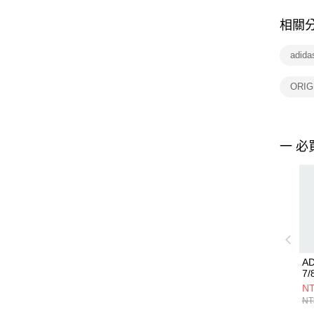
相關
adida
ORI
一 必
AD
7
J
NT
NT