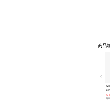
商品加
NI
U
1P
NT
統
NT