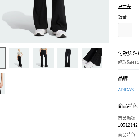
尺寸表
數量
付款與運
超取滿NT$
付款方式
品牌
信用卡一
ADIDAS
信用卡分
商品特色
3 期 
商品編號
合作金
LINE Pay
10512142
華南商
Apple Pay
上海商
商品特色