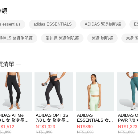
付客戶支
分類
【注意事
１．透過由
s essentials
adidas ESSENTIALS
ADIDAS 緊身喇叭褲
E
交易，需
求債權轉
２．關於
GINALS 緊身喇叭褲
愛迪達 緊身喇叭褲
緊身 喇叭褲
束身 
https://aft
３．未成
「AFTE
任。
買清單 一
４．使用「
即時審查
結果請求
５．嚴禁
形，恩沛
動。
IDAS All Me
ADIDAS OPT 3S
ADIDAS
ADIDAS 
/8 L 女 緊身長褲
7/8 L 女 緊身長褲
ESSENTIALS 女
PWR 7/8
W7584
JZ1060
運動背心 IR5932
長褲 KB99
$1,512
NT$1,323
NT$390
NT$1,323
$1,890
NT$1,890
NT$1,090
NT$1,890