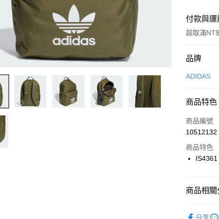
付款與運
超取滿NT$
付款方式
品牌
信用卡一
ADIDAS
信用卡分
商品特色
3 期 
商品編號
合作金
LINE Pay
10512132
華南商
Apple Pay
上海商
商品特色
國泰世
IS4361
悠遊付
臺灣中
匯豐（
全盈+PAY
聯邦商
商品相關分
元大商
AFTEE先
玉山商
品牌
AD
相關說明
分享
台新國