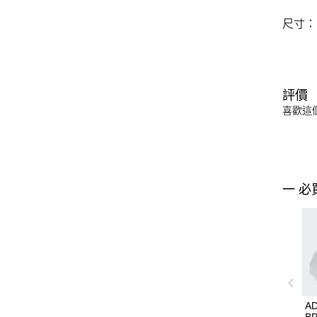
尺寸：1
評價
喜歡這
一 必
AD