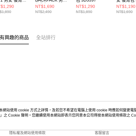
P1 男女 後背包
BACKPACK 男女
包 JD5597
女 後背包 J
6155
後背包 JD5599
$1,290
NT$1,690
NT$1,290
NT$1,190
$1,890
NT$2,490
NT$1,890
NT$1,690
有興趣的商品
全站排行
本網站使用 cookie 方式之詳情，及若您不希望在電腦上使用 cookie 時應如何變更電腦的
」之 Cookie 聲明。您繼續使用本網站即表示您同意本公司得按本網站使用條款之 Coo
關於我們
客服資訊
商店簡介
購物說明
隱私權及網站使用條款
客服留言