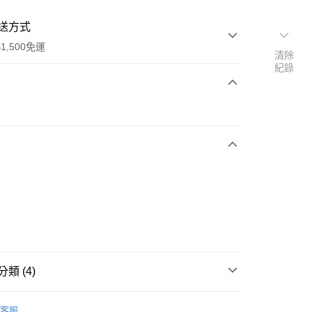
送方式
1,500免運
清除
紀錄
次付款
期付款
0 利率 每期
NT$563
21家銀行
庫商業銀行
第一商業銀行
業銀行
彰化商業銀行
業儲蓄銀行
台北富邦商業銀行
華商業銀行
兆豐國際商業銀行
小企業銀行
台中商業銀行
台灣）商業銀行
華泰商業銀行
業銀行
遠東國際商業銀行
類 (4)
業銀行
永豐商業銀行
享後付
業銀行
星展（台灣）商業銀行
IDAS
配件
客服
際商業銀行
中國信託商業銀行