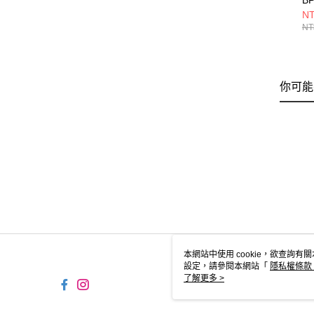
B
JL
NT
NT
你可能
本網站中使用 cookie，欲查詢有關
設定，請參閱本網站「
隱私權條款
使用 cookie。
了解更多 >