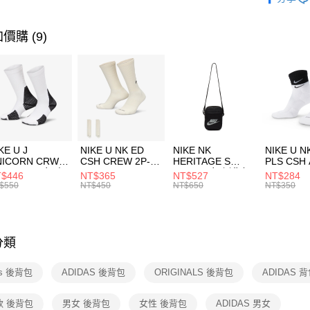
【關於「A
運動配件
台灣樂
AFTEE
便利好安
運動類型
運送方式
價購 (9)
１．簡單
２．便利
經典系列
7-11取貨
３．安心
每筆NT$1
【「AFT
宅配
１．於結帳
付」結帳
每筆NT$1
２．訂單
３．收到繳
付款後門
KE U J
NIKE U NK ED
NIKE NK
NIKE U N
／ATM／
NICORN CRW
CSH CREW 2P-
HERITAGE S
PLS CSH 
每筆NT$1
※ 請注意
R -160 男女 中
144 EMBRDY 男
SMIT 男女 側背包
144 DBL
$446
NT$365
NT$527
NT$284
絡購買商品
襪 FZ3393100
女 短統襪
BA5871010
襪 DH405
$550
NT$450
NT$650
NT$350
先享後付
FZ3073133
※ 交易是
是否繳費成
付客戶支
分類
【注意事
１．透過由
as 後背包
ADIDAS 後背包
ORIGINALS 後背包
ADIDAS 
交易，需
求債權轉
２．關於
款 後背包
男女 後背包
女性 後背包
ADIDAS 男女