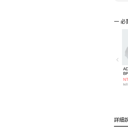
一 必
AD
B
JL
NT
NT
詳細