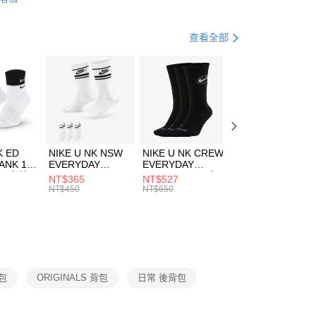
FTEE先享後付」】
包袋
後背包
天信用卡公司
先享後付是「在收到商品之後才付款」的支付方式。 讓您購物簡單
心！
休閒戶外
配件
查看全部
：不需註冊會員、不需綁卡、不需儲值。
：只要手機號碼，簡訊認證，即可結帳。
ADIDAS-ORIGINALS潮流穿搭
(快速到店)
：先確認商品／服務後，再付款。
00，滿NT$1,500(含以上)免運費
EE先享後付」結帳流程】
方式選擇「AFTEE先享後付」後，將跳轉至「AFTEE先享後
頁面，進行簡訊認證並確認金額後，即可完成結帳。
00，滿NT$1,500(含以上)免運費
成立數日內，您將收到繳費通知簡訊。
費通知簡訊後14天內，點擊此簡訊中的連結，可透過四大超商
市自取
K ED
NIKE U NK NSW
NIKE U NK CREW
NIKE U NK
網路銀行／等多元方式進行付款，方視為交易完成。
ANK 1P
EVERYDAY
EVERYDAY
EVERYDAY LTW
00，滿NT$1,500(含以上)免運費
：結帳手續完成當下不需立刻繳費，但若您需要取消訂單，請聯
 男 中統
ESSENTIAL CR
BBALL 3PR 男女
ANKLE 3PR 男女
NT$365
NT$527
NT$365
的店家。未經商家同意取消之訂單仍視為有效，需透過AFTEE
8104
男女 短統襪
長統襪
踝襪 SX7677010
NT$450
NT$650
NT$450
繳納相關費用。
DX5089103
DA2123010
否成功請以「AFTEE先享後付 」之結帳頁面顯示為準，若有關於
功／繳費後需取消欲退款等相關疑問，請聯繫「AFTEE先享後
援中心」
https://netprotections.freshdesk.com/support/home
項】
恩沛科技股份有限公司提供之「AFTEE先享後付」服務完成之
背包
ORIGINALS 背包
日常 後背包
依本服務之必要範圍內提供個人資料，並將交易相關給付款項請
讓予恩沛科技股份有限公司。
個人資料處理事宜，請瀏覽以下網址：