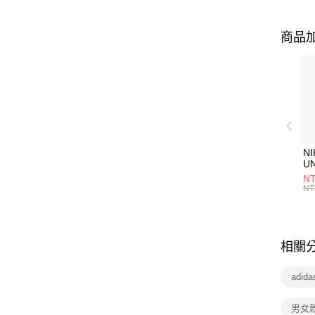
商品加
NI
U
1P
NT
統
NT
相關
adid
男女