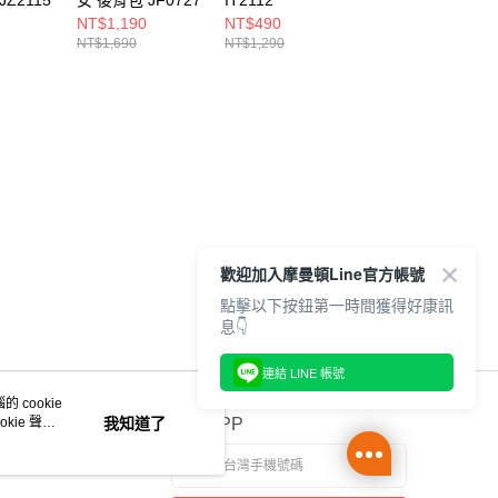
Z2115
女 後背包 JF0727
IT2112
IJ0762
NT$1,190
NT$490
NT$1,032
NT$1,690
NT$1,290
NT$1,290
歡迎加入摩曼頓Line官方帳號
點擊以下按鈕第一時間獲得好康訊
息👇
連結 LINE 帳號
 cookie
kie 聲明
我知道了
官方APP