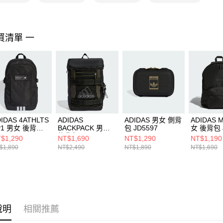
https://aft
３．未成
「AFTE
任。
買清單 一
４．使用「
即時審查
結果請求
５．嚴禁
形，恩沛
動。
IDAS 4ATHLTS
ADIDAS
ADIDAS 男女 側背
ADIDAS 
P1 男女 後背包
BACKPACK 男女
包 JD5597
女 後背包 J
6155
後背包 JD5599
$1,290
NT$1,690
NT$1,290
NT$1,190
$1,890
NT$2,490
NT$1,890
NT$1,690
說明
相關推薦