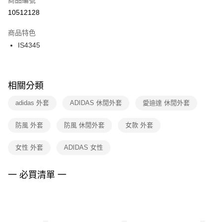
宅配
【「AFTEE先享後付」結帳流程】
１．於結帳方式選擇「AFTEE先享後付」後，將跳轉至「AFTEE先享後付」
10512128
每筆NT$100，滿NT$1,500(含以上)免運費
結帳頁面，進行簡訊認證並確認金額後，即可完成結帳。
２．訂單成立數日內，您將收到繳費通知簡訊。
商品特色
付款後門市自取
３．收到繳費通知簡訊後14天內，點擊此簡訊中的連結，可透過四大超商／
IS4345
每筆NT$100，滿NT$1,500(含以上)免運費
ATM／網路銀行／等多元方式進行付款，方視為交易完成。
※ 請注意：結帳手續完成當下不需立刻繳費，但若您需要取消訂單，請聯絡
購買商品的店家。未經商家同意取消之訂單仍視為有效，需透過AFTEE先享
後付繳納相關費用。
※ 交易是否成功請以「AFTEE先享後付 」之結帳頁面顯示為準，若有關於
相關分類
是否繳費成功／繳費後需取消欲退款等相關疑問，請聯繫「AFTEE先享後付
客戶支援中心」
https://netprotections.freshdesk.com/support/home
adidas 外套
ADIDAS 休閒外套
愛迪達 休閒外套
【注意事項】
防風 外套
防風 休閒外套
女款 外套
１．透過由恩沛科技股份有限公司提供之「AFTEE先享後付」服務完成之交
易，需依本服務之必要範圍內提供個人資料，並將交易相關給付款項請求債
權轉讓予恩沛科技股份有限公司。
女性 外套
ADIDAS 女性
２．關於個人資料處理事宜，請瀏覽以下網址：
https://aftee.tw/terms/#terms3
３．未成年的使用者請事先徵得法定代理人或監護人之同意方可使用
一 必買清單 一
「AFTEE先享後付」，若未經同意申辦者引起之損失，本公司不負相關責
任。
４．使用「AFTEE先享後付」時，將依據個別帳號之用戶狀況，依本公司即
時審查核予不同之上限額度；若仍有額度不足之情形，本公司將視審查結果
請求用戶進行身份認證。