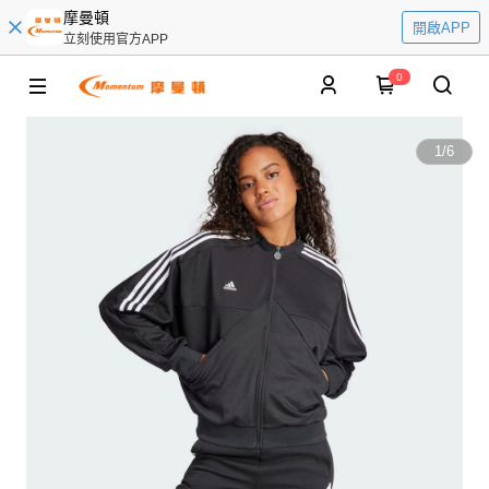
摩曼頓
開啟APP
立刻使用官方APP
0
1
/
6