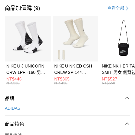
信用卡一次付款
商品加價購 (9)
查看全部
信用卡分期付款
3 期 0 利率 每期
NT$696
21家銀行
合作金庫商業銀行
第一商業銀行
LINE Pay
華南商業銀行
彰化商業銀行
Apple Pay
上海商業儲蓄銀行
台北富邦商業銀行
國泰世華商業銀行
兆豐國際商業銀行
悠遊付
臺灣中小企業銀行
台中商業銀行
NIKE U J UNICORN
NIKE U NK ED CSH
NIKE NK HERIT
匯豐（台灣）商業銀行
華泰商業銀行
CRW 1PR -160 男女
CREW 2P-144
SMIT 男女 側背
全盈+PAY
聯邦商業銀行
遠東國際商業銀行
中統襪 FZ3393100
EMBRDY 男女 短統襪
BA5871010
NT$446
NT$365
NT$527
元大商業銀行
永豐商業銀行
NT$550
NT$450
NT$650
AFTEE先享後付
FZ3073133
玉山商業銀行
星展（台灣）商業銀行
相關說明
台新國際商業銀行
中國信託商業銀行
品牌
【關於「AFTEE先享後付」】
台灣樂天信用卡公司
AFTEE先享後付是「在收到商品之後才付款」的支付方式。 讓您購物簡單
運送方式
ADIDAS
便利好安心！
１．簡單：不需註冊會員、不需綁卡、不需儲值。
7-11取貨(快速到店)
２．便利：只要手機號碼，簡訊認證，即可結帳。
商品特色
每筆NT$100，滿NT$1,500(含以上)免運費
３．安心：先確認商品／服務後，再付款。
商品編號