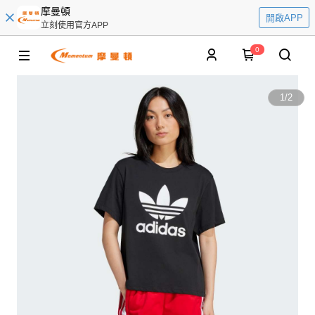
摩曼頓
開啟APP
立刻使用官方APP
0
1
/
2