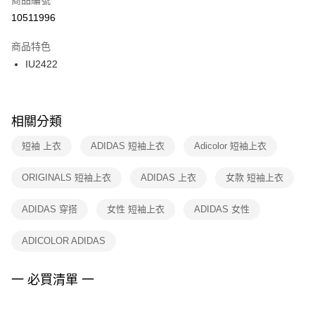
宅配
【「AFTEE先享後付」結帳流程】
１．於結帳方式選擇「AFTEE先享後付」後，將跳轉至「AFTEE先享後付」
10511996
每筆NT$100，滿NT$1,500(含以上)免運費
結帳頁面，進行簡訊認證並確認金額後，即可完成結帳。
２．訂單成立數日內，您將收到繳費通知簡訊。
商品特色
付款後門市自取
３．收到繳費通知簡訊後14天內，點擊此簡訊中的連結，可透過四大超商／
IU2422
每筆NT$100，滿NT$1,500(含以上)免運費
ATM／網路銀行／等多元方式進行付款，方視為交易完成。
※ 請注意：結帳手續完成當下不需立刻繳費，但若您需要取消訂單，請聯絡
購買商品的店家。未經商家同意取消之訂單仍視為有效，需透過AFTEE先享
後付繳納相關費用。
※ 交易是否成功請以「AFTEE先享後付 」之結帳頁面顯示為準，若有關於
相關分類
是否繳費成功／繳費後需取消欲退款等相關疑問，請聯繫「AFTEE先享後付
客戶支援中心」
https://netprotections.freshdesk.com/support/home
短袖 上衣
ADIDAS 短袖上衣
Adicolor 短袖上衣
【注意事項】
ORIGINALS 短袖上衣
ADIDAS 上衣
女款 短袖上衣
１．透過由恩沛科技股份有限公司提供之「AFTEE先享後付」服務完成之交
易，需依本服務之必要範圍內提供個人資料，並將交易相關給付款項請求債
權轉讓予恩沛科技股份有限公司。
ADIDAS 穿搭
女性 短袖上衣
ADIDAS 女性
２．關於個人資料處理事宜，請瀏覽以下網址：
https://aftee.tw/terms/#terms3
ADICOLOR ADIDAS
３．未成年的使用者請事先徵得法定代理人或監護人之同意方可使用
「AFTEE先享後付」，若未經同意申辦者引起之損失，本公司不負相關責
任。
一 必買清單 一
４．使用「AFTEE先享後付」時，將依據個別帳號之用戶狀況，依本公司即
時審查核予不同之上限額度；若仍有額度不足之情形，本公司將視審查結果
請求用戶進行身份認證。