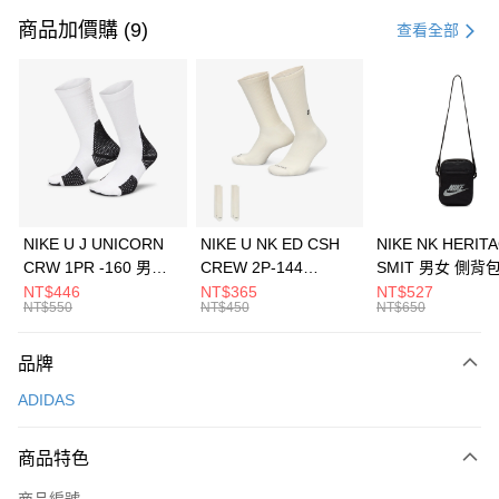
信用卡一次付款
商品加價購 (9)
查看全部
信用卡分期付款
3 期 0 利率 每期
NT$363
21家銀行
合作金庫商業銀行
第一商業銀行
LINE Pay
華南商業銀行
彰化商業銀行
Apple Pay
上海商業儲蓄銀行
台北富邦商業銀行
國泰世華商業銀行
兆豐國際商業銀行
悠遊付
臺灣中小企業銀行
台中商業銀行
NIKE U J UNICORN
NIKE U NK ED CSH
NIKE NK HERIT
匯豐（台灣）商業銀行
華泰商業銀行
CRW 1PR -160 男女
CREW 2P-144
SMIT 男女 側背
全盈+PAY
聯邦商業銀行
遠東國際商業銀行
中統襪 FZ3393100
EMBRDY 男女 短統襪
BA5871010
NT$446
NT$365
NT$527
元大商業銀行
永豐商業銀行
NT$550
NT$450
NT$650
AFTEE先享後付
FZ3073133
玉山商業銀行
星展（台灣）商業銀行
相關說明
台新國際商業銀行
中國信託商業銀行
品牌
【關於「AFTEE先享後付」】
台灣樂天信用卡公司
AFTEE先享後付是「在收到商品之後才付款」的支付方式。 讓您購物簡單
運送方式
ADIDAS
便利好安心！
１．簡單：不需註冊會員、不需綁卡、不需儲值。
7-11取貨(快速到店)
２．便利：只要手機號碼，簡訊認證，即可結帳。
商品特色
每筆NT$100，滿NT$1,500(含以上)免運費
３．安心：先確認商品／服務後，再付款。
商品編號