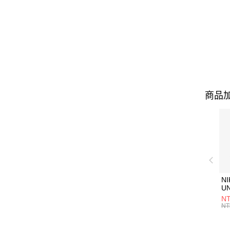
商品加
NI
U
1P
NT
統
NT