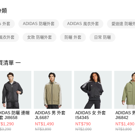
付客戶支
分類
【注意事
１．透過由
as 外套
ADIDAS 防曬外套
ADIDAS 風衣外套
愛迪達 防曬
交易，需
求債權轉
２．關於
 風衣外套
女款 防曬外套
防曬 外套
日常 防曬
https://aft
３．未成
「AFTE
任。
買清單 一
４．使用「
即時審查
結果請求
５．嚴禁
形，恩沛
動。
DIDAS 防曬 連帽
ADIDAS 男 外套
ADIDAS 女 外套
ADIDAS 
 JI8658
JL6687
IS4345
JI6842
$1,290
NT$1,490
NT$790
NT$1,490
$3,290
NT$3,890
NT$2,090
NT$3,890