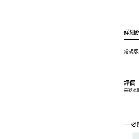
詳細
常規版
評價
喜歡這
一 必