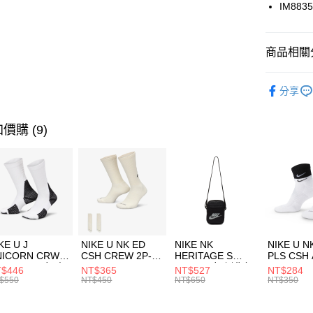
國泰世
IM883
悠遊付
臺灣中
匯豐（
全盈+PAY
聯邦商
商品相關分
元大商
AFTEE先
玉山商
品牌
AD
相關說明
分享
台新國
【關於「A
女性商品
台灣樂
AFTEE
便利好安
運動類型
運送方式
價購 (9)
１．簡單
２．便利
7-11取貨
３．安心
每筆NT$1
【「AFT
宅配
１．於結帳
付」結帳
每筆NT$1
２．訂單
３．收到繳
付款後門
KE U J
NIKE U NK ED
NIKE NK
NIKE U N
／ATM／
NICORN CRW
CSH CREW 2P-
HERITAGE S
PLS CSH 
每筆NT$1
※ 請注意
R -160 男女 中
144 EMBRDY 男
SMIT 男女 側背包
144 DBL
$446
NT$365
NT$527
NT$284
絡購買商品
襪 FZ3393100
女 短統襪
BA5871010
襪 DH405
$550
NT$450
NT$650
NT$350
先享後付
FZ3073133
※ 交易是
是否繳費成