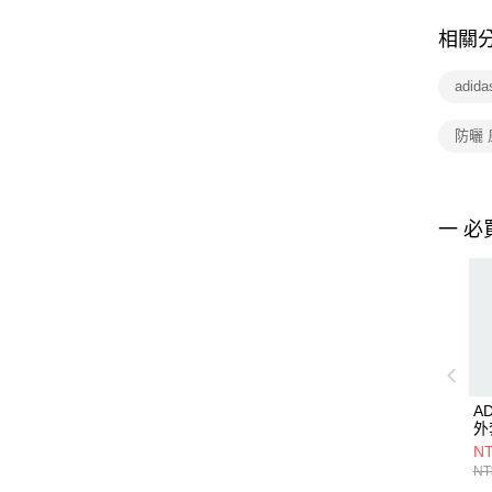
相關
adid
防曬
一 必
A
外套
NT
NT