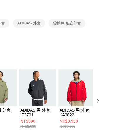
援中心」
https://netprotections.freshdesk.com/support/home
項】
恩沛科技股份有限公司提供之「AFTEE先享後付」服務完成之
外套
ADIDAS 外套
愛迪達 風衣外套
依本服務之必要範圍內提供個人資料，並將交易相關給付款項請
讓予恩沛科技股份有限公司。
個人資料處理事宜，請瀏覽以下網址：
ee.tw/terms/#terms3
年的使用者請事先徵得法定代理人或監護人之同意方可使用
E先享後付」，若未經同意申辦者引起之損失，本公司不負相關責
AFTEE先享後付」時，將依據個別帳號之用戶狀況，依本公司
核予不同之上限額度；若仍有額度不足之情形，本公司將視審查
用戶進行身份認證。
一人註冊多個帳號或使用他人資訊註冊。若發現惡意使用之情
科技股份有限公司將有權停止該用戶之使用額度並採取法律行
男 外套
ADIDAS 男 外套
ADIDAS 男 外套
ADIDAS 男 外套
IP3791
KA0822
JL6686
NT$990
NT$3,990
NT$1,490
NT$2,690
NT$6,600
NT$3,890