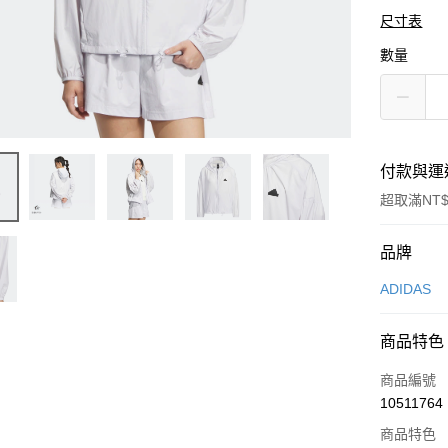
尺寸表
數量
付款與運
超取滿NT$
付款方式
品牌
信用卡一
ADIDAS
信用卡分
商品特色
3 期 
商品編號
合作金
LINE Pay
10511764
華南商
Apple Pay
上海商
商品特色