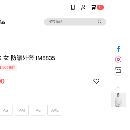
0
商品
S 女 防曬外套 IM8835
1,500免運
90
AS
AM
AL
AXL