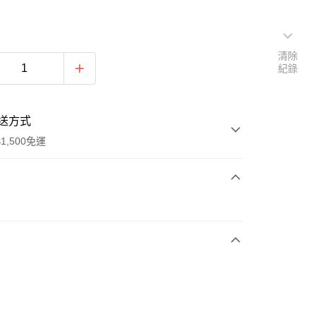
清除
紀錄
送方式
1,500免運
次付款
期付款
0 利率 每期
NT$830
21家銀行
庫商業銀行
第一商業銀行
業銀行
彰化商業銀行
業儲蓄銀行
台北富邦商業銀行