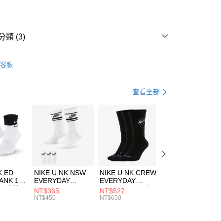
華商業銀行
兆豐國際商業銀行
5
小企業銀行
台中商業銀行
台灣）商業銀行
華泰商業銀行
業銀行
遠東國際商業銀行
類 (3)
業銀行
永豐商業銀行
享後付
業銀行
星展（台灣）商業銀行
IDAS
服飾
客服
際商業銀行
中國信託商業銀行
FTEE先享後付」】
外套
風衣外套
天信用卡公司
先享後付是「在收到商品之後才付款」的支付方式。 讓您購物簡單
心！
健身重訓
服飾
查看全部
：不需註冊會員、不需綁卡、不需儲值。
：只要手機號碼，簡訊認證，即可結帳。
(快速到店)
：先確認商品／服務後，再付款。
00，滿NT$1,500(含以上)免運費
EE先享後付」結帳流程】
方式選擇「AFTEE先享後付」後，將跳轉至「AFTEE先享後
頁面，進行簡訊認證並確認金額後，即可完成結帳。
00，滿NT$1,500(含以上)免運費
成立數日內，您將收到繳費通知簡訊。
費通知簡訊後14天內，點擊此簡訊中的連結，可透過四大超商
市自取
K ED
NIKE U NK NSW
NIKE U NK CREW
NIKE U NK
網路銀行／等多元方式進行付款，方視為交易完成。
ANK 1P
EVERYDAY
EVERYDAY
EVERYDAY LTW
00，滿NT$1,500(含以上)免運費
：結帳手續完成當下不需立刻繳費，但若您需要取消訂單，請聯
 男 中統
ESSENTIAL CR
BBALL 3PR 男女
ANKLE 3PR 男女
NT$365
NT$527
NT$365
的店家。未經商家同意取消之訂單仍視為有效，需透過AFTEE
8104
男女 短統襪
長統襪
踝襪 SX7677010
NT$450
NT$650
NT$450
繳納相關費用。
DX5089103
DA2123010
否成功請以「AFTEE先享後付 」之結帳頁面顯示為準，若有關於
功／繳費後需取消欲退款等相關疑問，請聯繫「AFTEE先享後