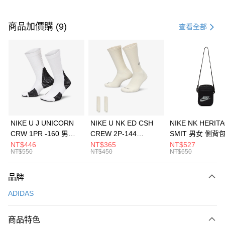
付款方式
信用卡一次付款
商品加價購 (9)
查看全部
信用卡分期付款
3 期 0 利率 每期
NT$363
21家銀行
合作金庫商業銀行
第一商業銀行
LINE Pay
華南商業銀行
彰化商業銀行
Apple Pay
上海商業儲蓄銀行
台北富邦商業銀行
國泰世華商業銀行
兆豐國際商業銀行
悠遊付
臺灣中小企業銀行
台中商業銀行
NIKE U J UNICORN
NIKE U NK ED CSH
NIKE NK HERIT
匯豐（台灣）商業銀行
華泰商業銀行
CRW 1PR -160 男女
CREW 2P-144
SMIT 男女 側背
全盈+PAY
聯邦商業銀行
遠東國際商業銀行
中統襪 FZ3393100
EMBRDY 男女 短統襪
BA5871010
NT$446
NT$365
NT$527
元大商業銀行
永豐商業銀行
NT$550
NT$450
NT$650
AFTEE先享後付
FZ3073133
玉山商業銀行
星展（台灣）商業銀行
相關說明
台新國際商業銀行
中國信託商業銀行
品牌
【關於「AFTEE先享後付」】
台灣樂天信用卡公司
AFTEE先享後付是「在收到商品之後才付款」的支付方式。 讓您購物簡單
運送方式
ADIDAS
便利好安心！
１．簡單：不需註冊會員、不需綁卡、不需儲值。
7-11取貨(快速到店)
２．便利：只要手機號碼，簡訊認證，即可結帳。
商品特色
每筆NT$100，滿NT$1,500(含以上)免運費
３．安心：先確認商品／服務後，再付款。