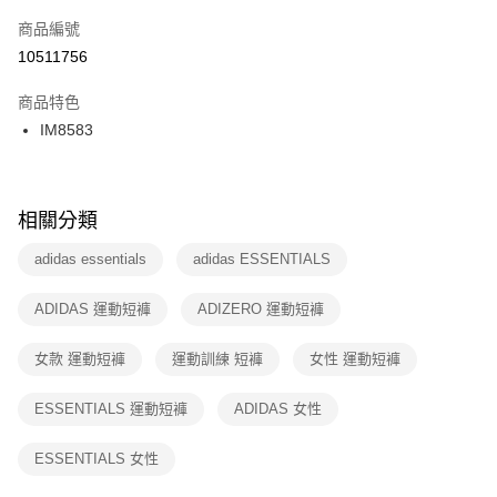
商品編號
宅配
【「AFTEE先享後付」結帳流程】
１．於結帳方式選擇「AFTEE先享後付」後，將跳轉至「AFTEE先享後付」
10511756
每筆NT$100，滿NT$1,500(含以上)免運費
結帳頁面，進行簡訊認證並確認金額後，即可完成結帳。
２．訂單成立數日內，您將收到繳費通知簡訊。
商品特色
付款後門市自取
３．收到繳費通知簡訊後14天內，點擊此簡訊中的連結，可透過四大超商／
IM8583
每筆NT$100，滿NT$1,500(含以上)免運費
ATM／網路銀行／等多元方式進行付款，方視為交易完成。
※ 請注意：結帳手續完成當下不需立刻繳費，但若您需要取消訂單，請聯絡
購買商品的店家。未經商家同意取消之訂單仍視為有效，需透過AFTEE先享
後付繳納相關費用。
※ 交易是否成功請以「AFTEE先享後付 」之結帳頁面顯示為準，若有關於
相關分類
是否繳費成功／繳費後需取消欲退款等相關疑問，請聯繫「AFTEE先享後付
客戶支援中心」
https://netprotections.freshdesk.com/support/home
adidas essentials
adidas ESSENTIALS
【注意事項】
ADIDAS 運動短褲
ADIZERO 運動短褲
１．透過由恩沛科技股份有限公司提供之「AFTEE先享後付」服務完成之交
易，需依本服務之必要範圍內提供個人資料，並將交易相關給付款項請求債
權轉讓予恩沛科技股份有限公司。
女款 運動短褲
運動訓練 短褲
女性 運動短褲
２．關於個人資料處理事宜，請瀏覽以下網址：
https://aftee.tw/terms/#terms3
ESSENTIALS 運動短褲
ADIDAS 女性
３．未成年的使用者請事先徵得法定代理人或監護人之同意方可使用
「AFTEE先享後付」，若未經同意申辦者引起之損失，本公司不負相關責
任。
ESSENTIALS 女性
４．使用「AFTEE先享後付」時，將依據個別帳號之用戶狀況，依本公司即
時審查核予不同之上限額度；若仍有額度不足之情形，本公司將視審查結果