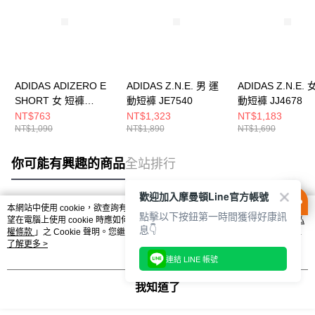
ADIDAS ADIZERO E
ADIDAS Z.N.E. 男 運
ADIDAS Z.N.E. 
SHORT 女 短褲
動短褲 JE7540
動短褲 JJ4678
IN8707
NT$763
NT$1,323
NT$1,183
NT$1,090
NT$1,890
NT$1,690
你可能有興趣的商品
全站排行
歡迎加入摩曼頓Line官方帳號
本網站中使用 cookie，欲查詢有關本網站使用 cookie 方式之詳情，及若您不希
點擊以下按鈕第一時間獲得好康訊
熱門標籤
望在電腦上使用 cookie 時應如何變更電腦的 cookie 設定，請參閱本網站「
隱私
息👇
權條款
」之 Cookie 聲明。您繼續使用本網站即表示您同意本公司得按本網站使
用條款之 Cookie 聲明使用 cookie。
了解更多 >
連結 LINE 帳號
我知道了