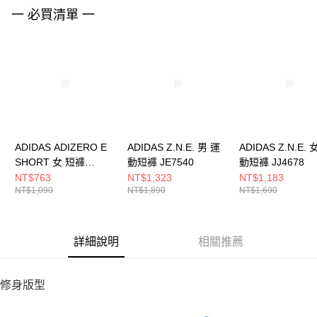
請求用戶進行身份認證。
一 必買清單 一
５．嚴禁一人註冊多個帳號或使用他人資訊註冊。若發現惡意使用之情形，
恩沛科技股份有限公司將有權停止該用戶之使用額度並採取法律行動。
ADIDAS ADIZERO E
ADIDAS Z.N.E. 男 運
ADIDAS Z.N.E. 
SHORT 女 短褲
動短褲 JE7540
動短褲 JJ4678
IN8707
NT$763
NT$1,323
NT$1,183
NT$1,090
NT$1,890
NT$1,690
詳細說明
相關推薦
修身版型