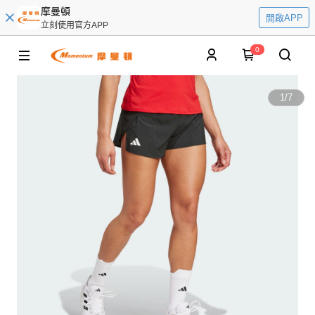
摩曼頓
開啟APP
立刻使用官方APP
0
1
/
7