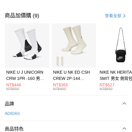
付款方式
信用卡一次付款
商品加價購 (9)
查看全部
信用卡分期付款
3 期 0 利率 每期
NT$363
21家銀行
合作金庫商業銀行
第一商業銀行
LINE Pay
華南商業銀行
彰化商業銀行
Apple Pay
上海商業儲蓄銀行
台北富邦商業銀行
國泰世華商業銀行
兆豐國際商業銀行
悠遊付
臺灣中小企業銀行
台中商業銀行
NIKE U J UNICORN
NIKE U NK ED CSH
NIKE NK HERIT
匯豐（台灣）商業銀行
華泰商業銀行
CRW 1PR -160 男女
CREW 2P-144
SMIT 男女 側背
全盈+PAY
聯邦商業銀行
遠東國際商業銀行
中統襪 FZ3393100
EMBRDY 男女 短統襪
BA5871010
NT$446
NT$365
NT$527
元大商業銀行
永豐商業銀行
NT$550
NT$450
NT$650
AFTEE先享後付
FZ3073133
玉山商業銀行
星展（台灣）商業銀行
相關說明
台新國際商業銀行
中國信託商業銀行
品牌
【關於「AFTEE先享後付」】
台灣樂天信用卡公司
AFTEE先享後付是「在收到商品之後才付款」的支付方式。 讓您購物簡單
運送方式
ADIDAS
便利好安心！
１．簡單：不需註冊會員、不需綁卡、不需儲值。
7-11取貨(快速到店)
２．便利：只要手機號碼，簡訊認證，即可結帳。
商品特色
每筆NT$100，滿NT$1,500(含以上)免運費
３．安心：先確認商品／服務後，再付款。