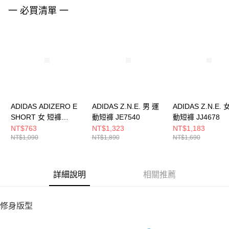
請求用戶進行身份認證。
一 必買清單 一
５．嚴禁一人註冊多個帳號或使用他人資訊註冊。若發現惡意使用之情形，
恩沛科技股份有限公司將有權停止該用戶之使用額度並採取法律行動。
ADIDAS ADIZERO E
ADIDAS Z.N.E. 男 運
ADIDAS Z.N.E. 
SHORT 女 短褲
動短褲 JE7540
動短褲 JJ4678
IN8707
NT$763
NT$1,323
NT$1,183
NT$1,090
NT$1,890
NT$1,690
詳細說明
相關推薦
修身版型