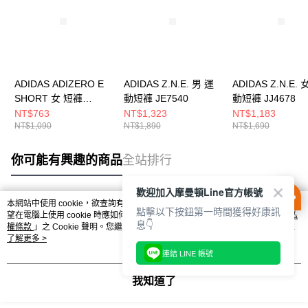
ADIDAS ADIZERO E
ADIDAS Z.N.E. 男 運
ADIDAS Z.N.E. 
SHORT 女 短褲
動短褲 JE7540
動短褲 JJ4678
IN8707
NT$763
NT$1,323
NT$1,183
NT$1,090
NT$1,890
NT$1,690
你可能有興趣的商品
全站排行
歡迎加入摩曼頓Line官方帳號
本網站中使用 cookie，欲查詢有關本網站使用 cookie 方式之詳情，及若您不希
點擊以下按鈕第一時間獲得好康訊
熱門標籤
望在電腦上使用 cookie 時應如何變更電腦的 cookie 設定，請參閱本網站「
隱私
息👇
權條款
」之 Cookie 聲明。您繼續使用本網站即表示您同意本公司得按本網站使
用條款之 Cookie 聲明使用 cookie。
了解更多 >
連結 LINE 帳號
我知道了