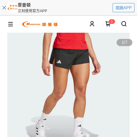
摩曼頓
開啟APP
立刻使用官方APP
0
1
/
7