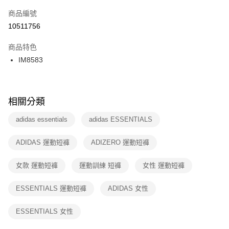
商品編號
宅配
【「AFTEE先享後付」結帳流程】
１．於結帳方式選擇「AFTEE先享後付」後，將跳轉至「AFTEE先享後付」
10511756
每筆NT$100，滿NT$1,500(含以上)免運費
結帳頁面，進行簡訊認證並確認金額後，即可完成結帳。
２．訂單成立數日內，您將收到繳費通知簡訊。
商品特色
付款後門市自取
３．收到繳費通知簡訊後14天內，點擊此簡訊中的連結，可透過四大超商／
IM8583
每筆NT$100，滿NT$1,500(含以上)免運費
ATM／網路銀行／等多元方式進行付款，方視為交易完成。
※ 請注意：結帳手續完成當下不需立刻繳費，但若您需要取消訂單，請聯絡
購買商品的店家。未經商家同意取消之訂單仍視為有效，需透過AFTEE先享
後付繳納相關費用。
※ 交易是否成功請以「AFTEE先享後付 」之結帳頁面顯示為準，若有關於
相關分類
是否繳費成功／繳費後需取消欲退款等相關疑問，請聯繫「AFTEE先享後付
客戶支援中心」
https://netprotections.freshdesk.com/support/home
adidas essentials
adidas ESSENTIALS
【注意事項】
ADIDAS 運動短褲
ADIZERO 運動短褲
１．透過由恩沛科技股份有限公司提供之「AFTEE先享後付」服務完成之交
易，需依本服務之必要範圍內提供個人資料，並將交易相關給付款項請求債
權轉讓予恩沛科技股份有限公司。
女款 運動短褲
運動訓練 短褲
女性 運動短褲
２．關於個人資料處理事宜，請瀏覽以下網址：
https://aftee.tw/terms/#terms3
ESSENTIALS 運動短褲
ADIDAS 女性
３．未成年的使用者請事先徵得法定代理人或監護人之同意方可使用
「AFTEE先享後付」，若未經同意申辦者引起之損失，本公司不負相關責
任。
ESSENTIALS 女性
４．使用「AFTEE先享後付」時，將依據個別帳號之用戶狀況，依本公司即
時審查核予不同之上限額度；若仍有額度不足之情形，本公司將視審查結果