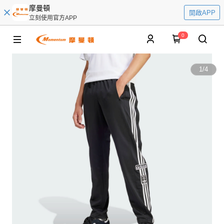
摩曼頓
開啟APP
立刻使用官方APP
0
1
/
4