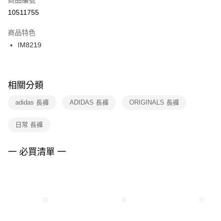
宅配
【「AFTEE先享後付」結帳流程】
１．於結帳方式選擇「AFTEE先享後付」後，將跳轉至「AFTEE先享後付」
10511755
每筆NT$100，滿NT$1,500(含以上)免運費
結帳頁面，進行簡訊認證並確認金額後，即可完成結帳。
２．訂單成立數日內，您將收到繳費通知簡訊。
商品特色
付款後門市自取
３．收到繳費通知簡訊後14天內，點擊此簡訊中的連結，可透過四大超商／
IM8219
每筆NT$100，滿NT$1,500(含以上)免運費
ATM／網路銀行／等多元方式進行付款，方視為交易完成。
※ 請注意：結帳手續完成當下不需立刻繳費，但若您需要取消訂單，請聯絡
購買商品的店家。未經商家同意取消之訂單仍視為有效，需透過AFTEE先享
後付繳納相關費用。
※ 交易是否成功請以「AFTEE先享後付 」之結帳頁面顯示為準，若有關於
相關分類
是否繳費成功／繳費後需取消欲退款等相關疑問，請聯繫「AFTEE先享後付
客戶支援中心」
https://netprotections.freshdesk.com/support/home
adidas 長褲
ADIDAS 長褲
ORIGINALS 長褲
【注意事項】
日常 長褲
１．透過由恩沛科技股份有限公司提供之「AFTEE先享後付」服務完成之交
易，需依本服務之必要範圍內提供個人資料，並將交易相關給付款項請求債
權轉讓予恩沛科技股份有限公司。
一 必買清單 一
２．關於個人資料處理事宜，請瀏覽以下網址：
https://aftee.tw/terms/#terms3
３．未成年的使用者請事先徵得法定代理人或監護人之同意方可使用
「AFTEE先享後付」，若未經同意申辦者引起之損失，本公司不負相關責
任。
４．使用「AFTEE先享後付」時，將依據個別帳號之用戶狀況，依本公司即
時審查核予不同之上限額度；若仍有額度不足之情形，本公司將視審查結果
請求用戶進行身份認證。