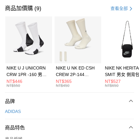
信用卡一次付款
商品加價購 (9)
查看全部
信用卡分期付款
3 期 0 利率 每期
NT$1,096
21家銀行
合作金庫商業銀行
第一商業銀行
LINE Pay
華南商業銀行
彰化商業銀行
Apple Pay
上海商業儲蓄銀行
台北富邦商業銀行
國泰世華商業銀行
兆豐國際商業銀行
悠遊付
臺灣中小企業銀行
台中商業銀行
NIKE U J UNICORN
NIKE U NK ED CSH
NIKE NK HERIT
匯豐（台灣）商業銀行
華泰商業銀行
CRW 1PR -160 男女
CREW 2P-144
SMIT 男女 側背
全盈+PAY
聯邦商業銀行
遠東國際商業銀行
中統襪 FZ3393100
EMBRDY 男女 短統襪
BA5871010
NT$446
NT$365
NT$527
元大商業銀行
永豐商業銀行
NT$550
NT$450
NT$650
AFTEE先享後付
FZ3073133
玉山商業銀行
星展（台灣）商業銀行
相關說明
台新國際商業銀行
中國信託商業銀行
品牌
【關於「AFTEE先享後付」】
台灣樂天信用卡公司
AFTEE先享後付是「在收到商品之後才付款」的支付方式。 讓您購物簡單
運送方式
ADIDAS
便利好安心！
１．簡單：不需註冊會員、不需綁卡、不需儲值。
7-11取貨(快速到店)
２．便利：只要手機號碼，簡訊認證，即可結帳。
商品特色
每筆NT$100，滿NT$1,500(含以上)免運費
３．安心：先確認商品／服務後，再付款。
商品編號