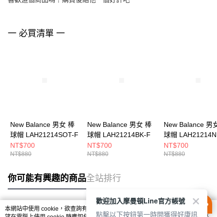
一 必買清單 一
New Balance 男女 棒
New Balance 男女 棒
New Balance 男
球帽 LAH21214SOT-F
球帽 LAH21214BK-F
球帽 LAH21214N
NT$700
NT$700
NT$700
NT$880
NT$880
NT$880
你可能有興趣的商品
全站排行
歡迎加入摩曼頓Line官方帳號
本網站中使用 cookie，欲查詢有關本網站使用 cookie 方式之詳情，及若您不希
點擊以下按鈕第一時間獲得好康訊
熱門標籤