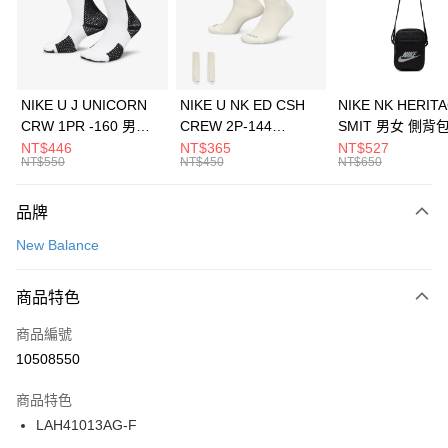
合作金庫商業銀行
第一商業銀行
LINE Pay
華南商業銀行
彰化商業銀行
Apple Pay
上海商業儲蓄銀行
台北富邦商業銀行
國泰世華商業銀行
兆豐國際商業銀行
悠遊付
臺灣中小企業銀行
台中商業銀行
NIKE U J UNICORN
NIKE U NK ED CSH
NIKE NK HERIT
匯豐（台灣）商業銀行
華泰商業銀行
CRW 1PR -160 男女
CREW 2P-144
SMIT 男女 側背
全盈+PAY
聯邦商業銀行
遠東國際商業銀行
中統襪 FZ3393100
EMBRDY 男女 短統襪
BA5871010
NT$446
NT$365
NT$527
元大商業銀行
永豐商業銀行
NT$550
NT$450
NT$650
AFTEE先享後付
FZ3073133
玉山商業銀行
星展（台灣）商業銀行
相關說明
台新國際商業銀行
中國信託商業銀行
品牌
【關於「AFTEE先享後付」】
台灣樂天信用卡公司
AFTEE先享後付是「在收到商品之後才付款」的支付方式。 讓您購物簡單
運送方式
New Balance
便利好安心！
１．簡單：不需註冊會員、不需綁卡、不需儲值。
7-11取貨(快速到店)
２．便利：只要手機號碼，簡訊認證，即可結帳。
商品特色
每筆NT$100，滿NT$1,500(含以上)免運費
３．安心：先確認商品／服務後，再付款。
商品編號
宅配
【「AFTEE先享後付」結帳流程】
１．於結帳方式選擇「AFTEE先享後付」後，將跳轉至「AFTEE先享後付」
10508550
每筆NT$100，滿NT$1,500(含以上)免運費
結帳頁面，進行簡訊認證並確認金額後，即可完成結帳。
２．訂單成立數日內，您將收到繳費通知簡訊。
商品特色
付款後門市自取
３．收到繳費通知簡訊後14天內，點擊此簡訊中的連結，可透過四大超商／
LAH41013AG-F
每筆NT$100，滿NT$1,500(含以上)免運費
ATM／網路銀行／等多元方式進行付款，方視為交易完成。
※ 請注意：結帳手續完成當下不需立刻繳費，但若您需要取消訂單，請聯絡