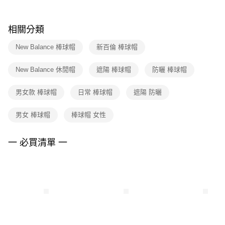
購買商品的店家。未經商家同意取消之訂單仍視為有效，需透過AFTEE先享
後付繳納相關費用。
※ 交易是否成功請以「AFTEE先享後付 」之結帳頁面顯示為準，若有關於
相關分類
是否繳費成功／繳費後需取消欲退款等相關疑問，請聯繫「AFTEE先享後付
客戶支援中心」
https://netprotections.freshdesk.com/support/home
New Balance 棒球帽
新百倫 棒球帽
【注意事項】
New Balance 休閒帽
遮陽 棒球帽
防曬 棒球帽
１．透過由恩沛科技股份有限公司提供之「AFTEE先享後付」服務完成之交
易，需依本服務之必要範圍內提供個人資料，並將交易相關給付款項請求債
權轉讓予恩沛科技股份有限公司。
男女款 棒球帽
日常 棒球帽
遮陽 防曬
２．關於個人資料處理事宜，請瀏覽以下網址：
https://aftee.tw/terms/#terms3
男女 棒球帽
棒球帽 女性
３．未成年的使用者請事先徵得法定代理人或監護人之同意方可使用
「AFTEE先享後付」，若未經同意申辦者引起之損失，本公司不負相關責
任。
一 必買清單 一
４．使用「AFTEE先享後付」時，將依據個別帳號之用戶狀況，依本公司即
時審查核予不同之上限額度；若仍有額度不足之情形，本公司將視審查結果
請求用戶進行身份認證。
５．嚴禁一人註冊多個帳號或使用他人資訊註冊。若發現惡意使用之情形，
恩沛科技股份有限公司將有權停止該用戶之使用額度並採取法律行動。