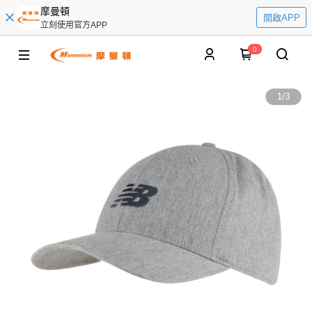
摩曼頓
開啟APP
立刻使用官方APP
0
1
/
3