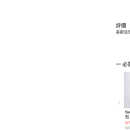
評價
喜歡這
一 必
Ne
包 
NT
NT