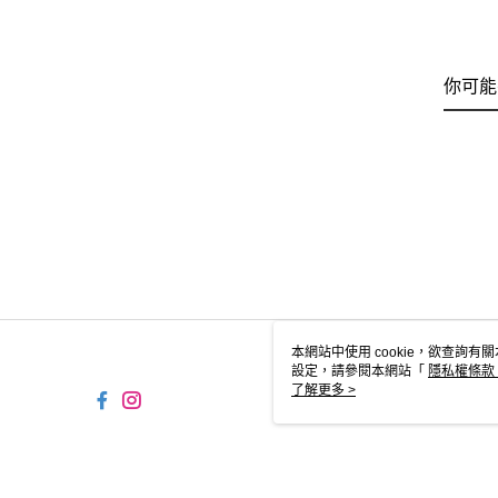
你可能
本網站中使用 cookie，欲查詢有關
設定，請參閱本網站「
隱私權條款
使用 cookie。
了解更多 >