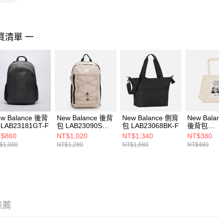
https://aft
３．未成
「AFTE
任。
買清單 一
４．使用「
即時審查
結果請求
５．嚴禁
形，恩沛
動。
w Balance 後背
New Balance 後背
New Balance 側背
New Bal
LAB23181GT-F
包 LAB23090SOT-
包 LAB23068BK-F
後背包
F
AC9728D
$860
NT$1,020
NT$1,340
NT$380
$1,080
NT$1,280
NT$1,680
NT$480
推薦