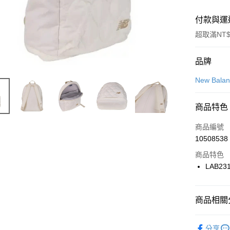
付款與運
超取滿NT$
付款方式
品牌
信用卡一
New Bala
信用卡分
商品特色
3 期 
商品編號
合作金
LINE Pay
10508538
華南商
Apple Pay
上海商
商品特色
國泰世
LAB231
悠遊付
臺灣中
匯豐（
全盈+PAY
聯邦商
商品相關分
元大商
AFTEE先
玉山商
品牌
Ne
相關說明
分享
台新國