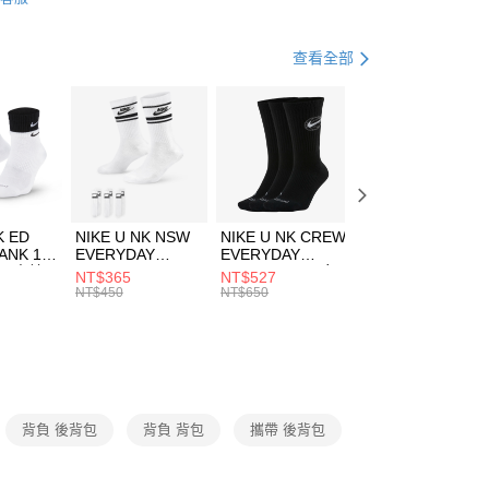
FTEE先享後付」】
包袋
後背包
天信用卡公司
先享後付是「在收到商品之後才付款」的支付方式。 讓您購物簡單
心！
休閒戶外
配件
查看全部
：不需註冊會員、不需綁卡、不需儲值。
：只要手機號碼，簡訊認證，即可結帳。
(快速到店)
：先確認商品／服務後，再付款。
00，滿NT$1,500(含以上)免運費
EE先享後付」結帳流程】
方式選擇「AFTEE先享後付」後，將跳轉至「AFTEE先享後
頁面，進行簡訊認證並確認金額後，即可完成結帳。
00，滿NT$1,500(含以上)免運費
成立數日內，您將收到繳費通知簡訊。
費通知簡訊後14天內，點擊此簡訊中的連結，可透過四大超商
市自取
K ED
NIKE U NK NSW
NIKE U NK CREW
NIKE U NK
網路銀行／等多元方式進行付款，方視為交易完成。
ANK 1P
EVERYDAY
EVERYDAY
EVERYDAY LTW
00，滿NT$1,500(含以上)免運費
：結帳手續完成當下不需立刻繳費，但若您需要取消訂單，請聯
 男 中統
ESSENTIAL CR
BBALL 3PR 男女
ANKLE 3PR 男女
NT$365
NT$527
NT$365
的店家。未經商家同意取消之訂單仍視為有效，需透過AFTEE
8104
男女 短統襪
長統襪
踝襪 SX7677010
NT$450
NT$650
NT$450
繳納相關費用。
DX5089103
DA2123010
否成功請以「AFTEE先享後付 」之結帳頁面顯示為準，若有關於
功／繳費後需取消欲退款等相關疑問，請聯繫「AFTEE先享後
援中心」
https://netprotections.freshdesk.com/support/home
項】
恩沛科技股份有限公司提供之「AFTEE先享後付」服務完成之
背負 後背包
背負 背包
攜帶 後背包
依本服務之必要範圍內提供個人資料，並將交易相關給付款項請
讓予恩沛科技股份有限公司。
個人資料處理事宜，請瀏覽以下網址：