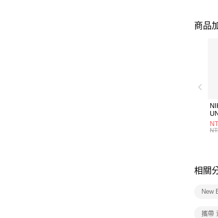
商品加
NI
U
1P
NT
統
NT
相關
New 
攜帶 