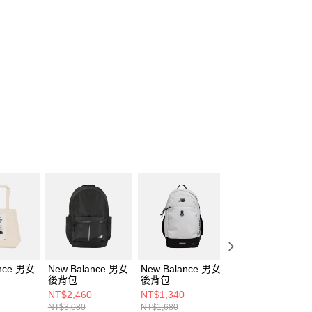
ance 男女
New Balance 男女
New Balance 男女
New Balance 男
後背包
後背包
後背包
AG-F
AC8891DBK-F
LAB51002WT-F
AC7518OGT-F
NT$2,460
NT$1,340
NT$2,620
NT$3,080
NT$1,680
NT$3,280