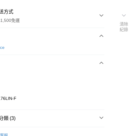
送方式
1,500免運
清除
紀錄
次付款
nce
期付款
0 利率 每期
NT$426
21家銀行
庫商業銀行
第一商業銀行
業銀行
彰化商業銀行
業儲蓄銀行
台北富邦商業銀行
華商業銀行
兆豐國際商業銀行
76LIN-F
小企業銀行
台中商業銀行
台灣）商業銀行
華泰商業銀行
業銀行
遠東國際商業銀行
類 (3)
業銀行
永豐商業銀行
享後付
業銀行
星展（台灣）商業銀行
w Balance
配件
客服
際商業銀行
中國信託商業銀行