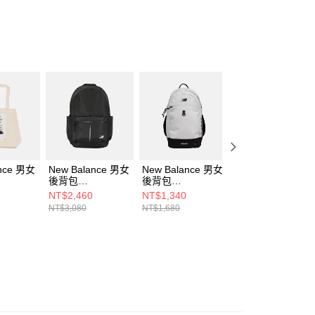
ee.tw/terms/#terms3
年的使用者請事先徵得法定代理人或監護人之同意方可使用
E先享後付」，若未經同意申辦者引起之損失，本公司不負相關責
AFTEE先享後付」時，將依據個別帳號之用戶狀況，依本公司
核予不同之上限額度；若仍有額度不足之情形，本公司將視審查
用戶進行身份認證。
一人註冊多個帳號或使用他人資訊註冊。若發現惡意使用之情
科技股份有限公司將有權停止該用戶之使用額度並採取法律行
ance 男女
New Balance 男女
New Balance 男女
New Balance 男
後背包
後背包
後背包
AG-F
AC8891DBK-F
LAB51002WT-F
AC7518OGT-F
NT$2,460
NT$1,340
NT$2,620
NT$3,080
NT$1,680
NT$3,280