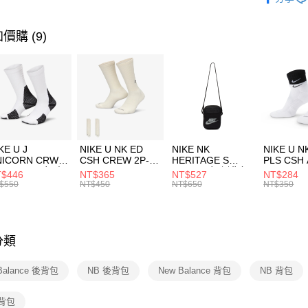
【關於「A
運動配件
台灣樂
AFTEE
便利好安
運動類型
運送方式
價購 (9)
１．簡單
２．便利
7-11取貨
３．安心
每筆NT$1
【「AFT
宅配
１．於結帳
付」結帳
每筆NT$1
２．訂單
３．收到繳
付款後門
KE U J
NIKE U NK ED
NIKE NK
NIKE U N
／ATM／
NICORN CRW
CSH CREW 2P-
HERITAGE S
PLS CSH 
每筆NT$1
※ 請注意
R -160 男女 中
144 EMBRDY 男
SMIT 男女 側背包
144 DBL
$446
NT$365
NT$527
NT$284
絡購買商品
襪 FZ3393100
女 短統襪
BA5871010
襪 DH405
$550
NT$450
NT$650
NT$350
先享後付
FZ3073133
※ 交易是
是否繳費成
付客戶支
分類
【注意事
１．透過由
Balance 後背包
NB 後背包
New Balance 背包
NB 背包
交易，需
求債權轉
２．關於
背包