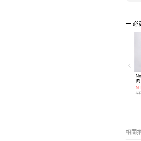
一 必
Ne
包 
NT
NT
相關