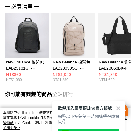
一 必買清單 一
New Balance 後背包
New Balance 後背包
New Balance 
LAB23181GT-F
LAB23090SOT-F
LAB23068BK-F
NT$860
NT$1,020
NT$1,340
NT$1,080
NT$1,280
NT$1,680
你可能有興趣的商品
全站排行
歡迎加入摩曼頓Line官方帳號
本網站中使用 cookie，欲查詢有關本網站使用 cookie 方式之詳情，及若您不希
點擊以下按鈕第一時間獲得好康訊
熱門標籤
望在電腦上使用 cookie 時應如何變更電腦的 cookie 設定，請參閱本網站「
隱私
息👇
權條款
」之 Cookie 聲明。您繼續使用本網站即表示您同意本公司得按本網站使
用條款之 Cookie 聲明使用 cookie。
了解更多 >