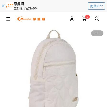
摩曼頓
開啟APP
立刻使用官方APP
0
1
/
5