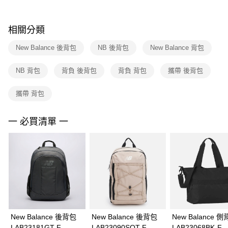
購買商品的店家。未經商家同意取消之訂單仍視為有效，需透過AFTEE先享
後付繳納相關費用。
※ 交易是否成功請以「AFTEE先享後付 」之結帳頁面顯示為準，若有關於
相關分類
是否繳費成功／繳費後需取消欲退款等相關疑問，請聯繫「AFTEE先享後付
客戶支援中心」
https://netprotections.freshdesk.com/support/home
New Balance 後背包
NB 後背包
New Balance 背包
【注意事項】
NB 背包
背負 後背包
背負 背包
攜帶 後背包
１．透過由恩沛科技股份有限公司提供之「AFTEE先享後付」服務完成之交
易，需依本服務之必要範圍內提供個人資料，並將交易相關給付款項請求債
權轉讓予恩沛科技股份有限公司。
攜帶 背包
２．關於個人資料處理事宜，請瀏覽以下網址：
https://aftee.tw/terms/#terms3
３．未成年的使用者請事先徵得法定代理人或監護人之同意方可使用
一 必買清單 一
「AFTEE先享後付」，若未經同意申辦者引起之損失，本公司不負相關責
任。
４．使用「AFTEE先享後付」時，將依據個別帳號之用戶狀況，依本公司即
時審查核予不同之上限額度；若仍有額度不足之情形，本公司將視審查結果
請求用戶進行身份認證。
５．嚴禁一人註冊多個帳號或使用他人資訊註冊。若發現惡意使用之情形，
恩沛科技股份有限公司將有權停止該用戶之使用額度並採取法律行動。
New Balance 後背包
New Balance 後背包
New Balance 
LAB23181GT-F
LAB23090SOT-F
LAB23068BK-F