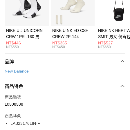
合作金庫商業銀行
第一商業銀行
LINE Pay
華南商業銀行
彰化商業銀行
Apple Pay
上海商業儲蓄銀行
台北富邦商業銀行
國泰世華商業銀行
兆豐國際商業銀行
悠遊付
臺灣中小企業銀行
台中商業銀行
NIKE U J UNICORN
NIKE U NK ED CSH
NIKE NK HERIT
匯豐（台灣）商業銀行
華泰商業銀行
CRW 1PR -160 男女
CREW 2P-144
SMIT 男女 側背
全盈+PAY
聯邦商業銀行
遠東國際商業銀行
中統襪 FZ3393100
EMBRDY 男女 短統襪
BA5871010
NT$446
NT$365
NT$527
元大商業銀行
永豐商業銀行
NT$550
NT$450
NT$650
AFTEE先享後付
FZ3073133
玉山商業銀行
星展（台灣）商業銀行
相關說明
台新國際商業銀行
中國信託商業銀行
品牌
【關於「AFTEE先享後付」】
台灣樂天信用卡公司
AFTEE先享後付是「在收到商品之後才付款」的支付方式。 讓您購物簡單
運送方式
New Balance
便利好安心！
１．簡單：不需註冊會員、不需綁卡、不需儲值。
7-11取貨(快速到店)
２．便利：只要手機號碼，簡訊認證，即可結帳。
商品特色
每筆NT$100，滿NT$1,500(含以上)免運費
３．安心：先確認商品／服務後，再付款。
商品編號
宅配
【「AFTEE先享後付」結帳流程】
１．於結帳方式選擇「AFTEE先享後付」後，將跳轉至「AFTEE先享後付」
10508538
每筆NT$100，滿NT$1,500(含以上)免運費
結帳頁面，進行簡訊認證並確認金額後，即可完成結帳。
２．訂單成立數日內，您將收到繳費通知簡訊。
商品特色
付款後門市自取
３．收到繳費通知簡訊後14天內，點擊此簡訊中的連結，可透過四大超商／
LAB23176LIN-F
每筆NT$100，滿NT$1,500(含以上)免運費
ATM／網路銀行／等多元方式進行付款，方視為交易完成。
※ 請注意：結帳手續完成當下不需立刻繳費，但若您需要取消訂單，請聯絡