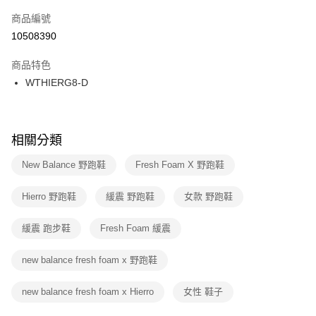
商品編號
宅配
【「AFTEE先享後付」結帳流程】
１．於結帳方式選擇「AFTEE先享後付」後，將跳轉至「AFTEE先享後付」
10508390
每筆NT$100，滿NT$1,500(含以上)免運費
結帳頁面，進行簡訊認證並確認金額後，即可完成結帳。
２．訂單成立數日內，您將收到繳費通知簡訊。
商品特色
付款後門市自取
３．收到繳費通知簡訊後14天內，點擊此簡訊中的連結，可透過四大超商／
WTHIERG8-D
每筆NT$100，滿NT$1,500(含以上)免運費
ATM／網路銀行／等多元方式進行付款，方視為交易完成。
※ 請注意：結帳手續完成當下不需立刻繳費，但若您需要取消訂單，請聯絡
購買商品的店家。未經商家同意取消之訂單仍視為有效，需透過AFTEE先享
後付繳納相關費用。
※ 交易是否成功請以「AFTEE先享後付 」之結帳頁面顯示為準，若有關於
相關分類
是否繳費成功／繳費後需取消欲退款等相關疑問，請聯繫「AFTEE先享後付
客戶支援中心」
https://netprotections.freshdesk.com/support/home
New Balance 野跑鞋
Fresh Foam X 野跑鞋
【注意事項】
Hierro 野跑鞋
緩震 野跑鞋
女款 野跑鞋
１．透過由恩沛科技股份有限公司提供之「AFTEE先享後付」服務完成之交
易，需依本服務之必要範圍內提供個人資料，並將交易相關給付款項請求債
權轉讓予恩沛科技股份有限公司。
緩震 跑步鞋
Fresh Foam 緩震
２．關於個人資料處理事宜，請瀏覽以下網址：
https://aftee.tw/terms/#terms3
new balance fresh foam x 野跑鞋
３．未成年的使用者請事先徵得法定代理人或監護人之同意方可使用
「AFTEE先享後付」，若未經同意申辦者引起之損失，本公司不負相關責
任。
new balance fresh foam x Hierro
女性 鞋子
４．使用「AFTEE先享後付」時，將依據個別帳號之用戶狀況，依本公司即
時審查核予不同之上限額度；若仍有額度不足之情形，本公司將視審查結果