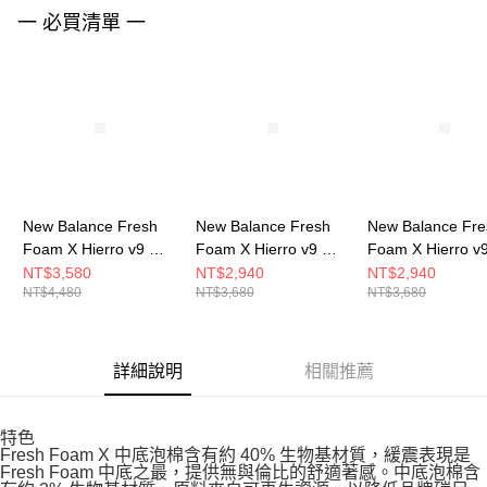
請求用戶進行身份認證。
一 必買清單 一
５．嚴禁一人註冊多個帳號或使用他人資訊註冊。若發現惡意使用之情形，
恩沛科技股份有限公司將有權停止該用戶之使用額度並採取法律行動。
New Balance Fresh
New Balance Fresh
New Balance Fre
Foam X Hierro v9 女
Foam X Hierro v9 男
Foam X Hierro v
跑步鞋 WTHIGLB9-D
跑步鞋 MHIER8TU-2E
跑步鞋 WHIER2R
NT$3,580
NT$2,940
NT$2,940
NT$4,480
NT$3,680
NT$3,680
詳細說明
相關推薦
特色
Fresh Foam X 中底泡棉含有約 40% 生物基材質，緩震表現是
Fresh Foam 中底之最，提供無與倫比的舒適著感。中底泡棉含