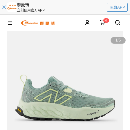
摩曼頓
開啟APP
立刻使用官方APP
0
1
/
5