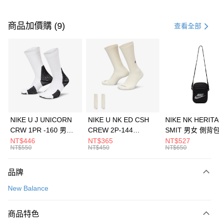
付款方式
信用卡一次付款
商品加價購 (9)
查看全部
信用卡分期付款
3 期 0 利率 每期
NT$1,226
21家銀行
合作金庫商業銀行
第一商業銀行
LINE Pay
華南商業銀行
彰化商業銀行
Apple Pay
上海商業儲蓄銀行
台北富邦商業銀行
國泰世華商業銀行
兆豐國際商業銀行
悠遊付
臺灣中小企業銀行
台中商業銀行
NIKE U J UNICORN
NIKE U NK ED CSH
NIKE NK HERIT
匯豐（台灣）商業銀行
華泰商業銀行
CRW 1PR -160 男女
CREW 2P-144
SMIT 男女 側背
全盈+PAY
聯邦商業銀行
遠東國際商業銀行
中統襪 FZ3393100
EMBRDY 男女 短統襪
BA5871010
NT$446
NT$365
NT$527
元大商業銀行
永豐商業銀行
NT$550
NT$450
NT$650
AFTEE先享後付
FZ3073133
玉山商業銀行
星展（台灣）商業銀行
相關說明
台新國際商業銀行
中國信託商業銀行
品牌
【關於「AFTEE先享後付」】
台灣樂天信用卡公司
AFTEE先享後付是「在收到商品之後才付款」的支付方式。 讓您購物簡單
運送方式
New Balance
便利好安心！
１．簡單：不需註冊會員、不需綁卡、不需儲值。
7-11取貨(快速到店)
２．便利：只要手機號碼，簡訊認證，即可結帳。
商品特色
每筆NT$100，滿NT$1,500(含以上)免運費
３．安心：先確認商品／服務後，再付款。