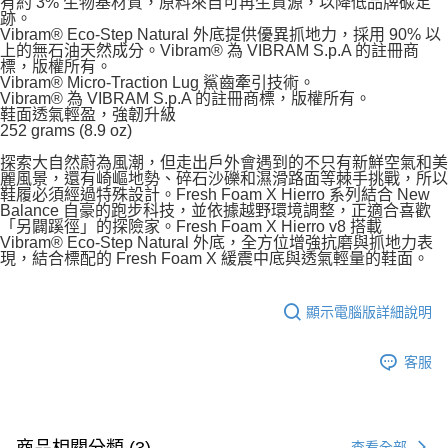
有約 3% 生物基材質，原料來自可再生資源，以降低品牌碳足
跡。
Vibram® Eco-Step Natural 外底提供優異抓地力，採用 90% 以
上的無石油天然成分。Vibram® 為 VIBRAM S.p.A 的註冊商
標，版權所有。
Vibram® Micro-Traction Lug 鯊齒牽引技術。
Vibram® 為 VIBRAM S.p.A 的註冊商標，版權所有。
鞋面透氣輕盈，強韌升級
252 grams (8.9 oz)
探索大自然蔚為風潮，但走出戶外會遇到的不只有新鮮空氣和美
麗風景，還有崎嶇地勢、碎石沙礫和濕滑路面等棘手挑戰，所以
鞋履必須經過特殊設計。Fresh Foam X Hierro 系列結合 New
Balance 自豪的跑步科技，並依據越野環境調整，正適合喜歡
「另闢蹊徑」的探險家。Fresh Foam X Hierro v8 搭載
Vibram® Eco-Step Natural 外底，全方位增強抗磨與抓地力表
現，結合標配的 Fresh Foam X 緩震中底與透氣輕量的鞋面。
顯示電腦版詳細說明
客服
商品相關分類 (3)
查看全部