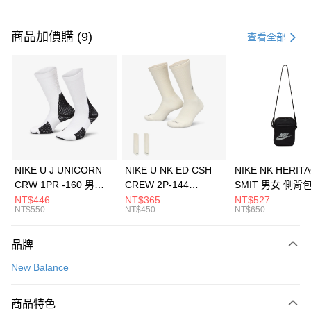
付款方式
信用卡一次付款
商品加價購 (9)
查看全部
信用卡分期付款
3 期 0 利率 每期
NT$1,026
21家銀行
合作金庫商業銀行
第一商業銀行
LINE Pay
華南商業銀行
彰化商業銀行
Apple Pay
上海商業儲蓄銀行
台北富邦商業銀行
國泰世華商業銀行
兆豐國際商業銀行
悠遊付
臺灣中小企業銀行
台中商業銀行
NIKE U J UNICORN
NIKE U NK ED CSH
NIKE NK HERIT
匯豐（台灣）商業銀行
華泰商業銀行
CRW 1PR -160 男女
CREW 2P-144
SMIT 男女 側背
全盈+PAY
聯邦商業銀行
遠東國際商業銀行
中統襪 FZ3393100
EMBRDY 男女 短統襪
BA5871010
NT$446
NT$365
NT$527
元大商業銀行
永豐商業銀行
NT$550
NT$450
NT$650
AFTEE先享後付
FZ3073133
玉山商業銀行
星展（台灣）商業銀行
相關說明
台新國際商業銀行
中國信託商業銀行
品牌
【關於「AFTEE先享後付」】
台灣樂天信用卡公司
AFTEE先享後付是「在收到商品之後才付款」的支付方式。 讓您購物簡單
運送方式
New Balance
便利好安心！
１．簡單：不需註冊會員、不需綁卡、不需儲值。
7-11取貨(快速到店)
２．便利：只要手機號碼，簡訊認證，即可結帳。
商品特色
每筆NT$100，滿NT$1,500(含以上)免運費
３．安心：先確認商品／服務後，再付款。