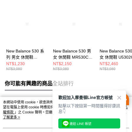
New Balance 530 系
New Balance 530 男
New Balance 53
列 男女 休閒鞋
女 休閒鞋 MR530CE-
女 休閒鞋 U5302
MR530SY-D
D
NT$1,230
NT$2,150
NT$2,460
NT$3,080
NT$3,080
NT$3,080
你可能有興趣的商品
全站排行
歡迎加入摩曼頓Line官方帳號
本網站中使用 cookie，欲查詢有關本網站使用 cookie 方式之詳情，及若您不希
點擊以下按鈕第一時間獲得好康訊
熱門標籤
望在電腦上使用 cookie 時應如何變更電腦的 cookie 設定，請參閱本網站「
隱私
息👇
權條款
」之 Cookie 聲明。您繼續使用本網站即表示您同意本公司得按本網站使
用條款之 Cookie 聲明使用 cookie。
了解更多 >
連結 LINE 帳號