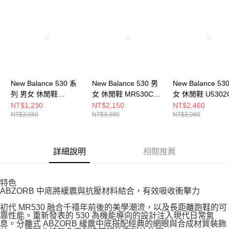
請求用戶進行身份認證。
５．嚴禁一人註冊多個帳號或使用他人資訊註冊。若發現惡意使用之情形，
恩沛科技股份有限公司將有權停止該用戶之使用額度並採取法律行動。
New Balance 530 系
New Balance 530 男
New Balance 53
列 男女 休閒鞋
女 休閒鞋 MR530CE-
女 休閒鞋 U5302
MR530SY-D
D
NT$1,230
NT$2,150
NT$2,460
NT$3,080
NT$3,080
NT$3,080
詳細說明
相關推薦
特色
ABZORB 中底將緩震與抗壓材料結合，有效吸收衝擊力
初代 MR530 融合千禧年前後的美學潮流，以及長距離跑鞋的可
靠性能。重新發表的 530 為機能導向的設計注入現代日常氣
息。分離式 ABZORB 緩震中底搭配經典的網眼與合成材質裝飾