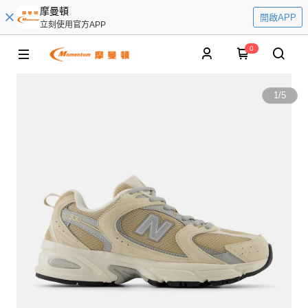
摩曼頓
開啟APP
立刻使用官方APP
0
1
/
5