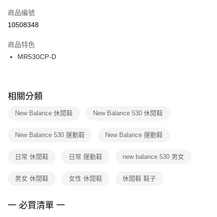
商品編號
宅配
【「AFTEE先享後付」結帳流程】
１．於結帳方式選擇「AFTEE先享後付」後，將跳轉至「AFTEE先享後付」
10508348
每筆NT$100，滿NT$1,500(含以上)免運費
結帳頁面，進行簡訊認證並確認金額後，即可完成結帳。
２．訂單成立數日內，您將收到繳費通知簡訊。
商品特色
付款後門市自取
３．收到繳費通知簡訊後14天內，點擊此簡訊中的連結，可透過四大超商／
MR530CP-D
每筆NT$100，滿NT$1,500(含以上)免運費
ATM／網路銀行／等多元方式進行付款，方視為交易完成。
※ 請注意：結帳手續完成當下不需立刻繳費，但若您需要取消訂單，請聯絡
購買商品的店家。未經商家同意取消之訂單仍視為有效，需透過AFTEE先享
後付繳納相關費用。
※ 交易是否成功請以「AFTEE先享後付 」之結帳頁面顯示為準，若有關於
相關分類
是否繳費成功／繳費後需取消欲退款等相關疑問，請聯繫「AFTEE先享後付
客戶支援中心」
https://netprotections.freshdesk.com/support/home
New Balance 休閒鞋
New Balance 530 休閒鞋
【注意事項】
New Balance 530 運動鞋
New Balance 運動鞋
１．透過由恩沛科技股份有限公司提供之「AFTEE先享後付」服務完成之交
易，需依本服務之必要範圍內提供個人資料，並將交易相關給付款項請求債
權轉讓予恩沛科技股份有限公司。
日常 休閒鞋
日常 運動鞋
new balance 530 男女
２．關於個人資料處理事宜，請瀏覽以下網址：
https://aftee.tw/terms/#terms3
男女 休閒鞋
女性 休閒鞋
休閒鞋 鞋子
３．未成年的使用者請事先徵得法定代理人或監護人之同意方可使用
「AFTEE先享後付」，若未經同意申辦者引起之損失，本公司不負相關責
任。
一 必買清單 一
４．使用「AFTEE先享後付」時，將依據個別帳號之用戶狀況，依本公司即
時審查核予不同之上限額度；若仍有額度不足之情形，本公司將視審查結果