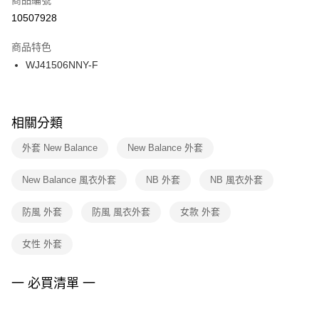
宅配
【「AFTEE先享後付」結帳流程】
１．於結帳方式選擇「AFTEE先享後付」後，將跳轉至「AFTEE先享後付」
10507928
每筆NT$100，滿NT$1,500(含以上)免運費
結帳頁面，進行簡訊認證並確認金額後，即可完成結帳。
２．訂單成立數日內，您將收到繳費通知簡訊。
商品特色
付款後門市自取
３．收到繳費通知簡訊後14天內，點擊此簡訊中的連結，可透過四大超商／
WJ41506NNY-F
每筆NT$100，滿NT$1,500(含以上)免運費
ATM／網路銀行／等多元方式進行付款，方視為交易完成。
※ 請注意：結帳手續完成當下不需立刻繳費，但若您需要取消訂單，請聯絡
購買商品的店家。未經商家同意取消之訂單仍視為有效，需透過AFTEE先享
後付繳納相關費用。
※ 交易是否成功請以「AFTEE先享後付 」之結帳頁面顯示為準，若有關於
相關分類
是否繳費成功／繳費後需取消欲退款等相關疑問，請聯繫「AFTEE先享後付
客戶支援中心」
https://netprotections.freshdesk.com/support/home
外套 New Balance
New Balance 外套
【注意事項】
New Balance 風衣外套
NB 外套
NB 風衣外套
１．透過由恩沛科技股份有限公司提供之「AFTEE先享後付」服務完成之交
易，需依本服務之必要範圍內提供個人資料，並將交易相關給付款項請求債
權轉讓予恩沛科技股份有限公司。
防風 外套
防風 風衣外套
女款 外套
２．關於個人資料處理事宜，請瀏覽以下網址：
https://aftee.tw/terms/#terms3
女性 外套
３．未成年的使用者請事先徵得法定代理人或監護人之同意方可使用
「AFTEE先享後付」，若未經同意申辦者引起之損失，本公司不負相關責
任。
一 必買清單 一
４．使用「AFTEE先享後付」時，將依據個別帳號之用戶狀況，依本公司即
時審查核予不同之上限額度；若仍有額度不足之情形，本公司將視審查結果
請求用戶進行身份認證。