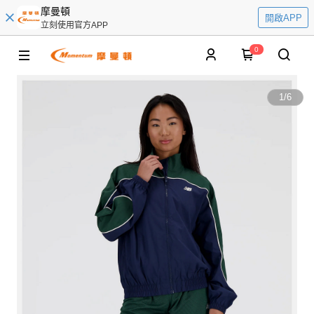
摩曼頓
開啟APP
立刻使用官方APP
0
1
/
6