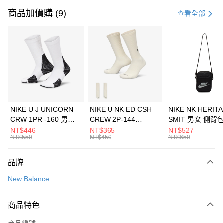
信用卡一次付款
商品加價購 (9)
查看全部
信用卡分期付款
3 期 0 利率 每期
NT$1,160
21家銀行
合作金庫商業銀行
第一商業銀行
LINE Pay
華南商業銀行
彰化商業銀行
Apple Pay
上海商業儲蓄銀行
台北富邦商業銀行
國泰世華商業銀行
兆豐國際商業銀行
悠遊付
臺灣中小企業銀行
台中商業銀行
NIKE U J UNICORN
NIKE U NK ED CSH
NIKE NK HERIT
匯豐（台灣）商業銀行
華泰商業銀行
CRW 1PR -160 男女
CREW 2P-144
SMIT 男女 側背
全盈+PAY
聯邦商業銀行
遠東國際商業銀行
中統襪 FZ3393100
EMBRDY 男女 短統襪
BA5871010
NT$446
NT$365
NT$527
元大商業銀行
永豐商業銀行
NT$550
NT$450
NT$650
AFTEE先享後付
FZ3073133
玉山商業銀行
星展（台灣）商業銀行
相關說明
台新國際商業銀行
中國信託商業銀行
品牌
【關於「AFTEE先享後付」】
台灣樂天信用卡公司
AFTEE先享後付是「在收到商品之後才付款」的支付方式。 讓您購物簡單
運送方式
New Balance
便利好安心！
１．簡單：不需註冊會員、不需綁卡、不需儲值。
7-11取貨(快速到店)
２．便利：只要手機號碼，簡訊認證，即可結帳。
商品特色
每筆NT$100，滿NT$1,500(含以上)免運費
３．安心：先確認商品／服務後，再付款。
商品編號