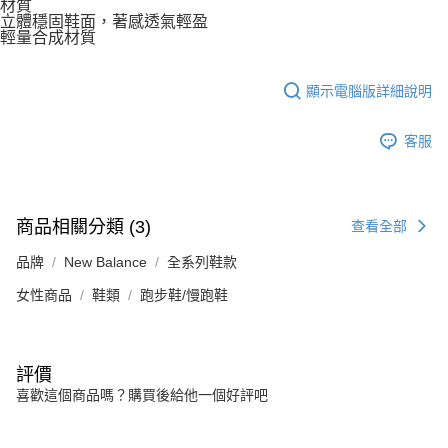
材質
立體穩固鞋面，著感透氣輕盈
輕量合成材質
顯示電腦版詳細說明
客服
商品相關分類 (3)
查看全部
品牌
New Balance
全系列鞋款
女性商品
鞋類
跑步鞋/慢跑鞋
評價
喜歡這個商品嗎？購買後給他一個好評吧