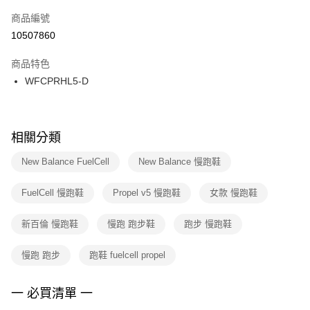
商品編號
宅配
【「AFTEE先享後付」結帳流程】
１．於結帳方式選擇「AFTEE先享後付」後，將跳轉至「AFTEE先享後付」
10507860
每筆NT$100，滿NT$1,500(含以上)免運費
結帳頁面，進行簡訊認證並確認金額後，即可完成結帳。
２．訂單成立數日內，您將收到繳費通知簡訊。
商品特色
付款後門市自取
３．收到繳費通知簡訊後14天內，點擊此簡訊中的連結，可透過四大超商／
WFCPRHL5-D
每筆NT$100，滿NT$1,500(含以上)免運費
ATM／網路銀行／等多元方式進行付款，方視為交易完成。
※ 請注意：結帳手續完成當下不需立刻繳費，但若您需要取消訂單，請聯絡
購買商品的店家。未經商家同意取消之訂單仍視為有效，需透過AFTEE先享
後付繳納相關費用。
※ 交易是否成功請以「AFTEE先享後付 」之結帳頁面顯示為準，若有關於
相關分類
是否繳費成功／繳費後需取消欲退款等相關疑問，請聯繫「AFTEE先享後付
客戶支援中心」
https://netprotections.freshdesk.com/support/home
New Balance FuelCell
New Balance 慢跑鞋
【注意事項】
FuelCell 慢跑鞋
Propel v5 慢跑鞋
女款 慢跑鞋
１．透過由恩沛科技股份有限公司提供之「AFTEE先享後付」服務完成之交
易，需依本服務之必要範圍內提供個人資料，並將交易相關給付款項請求債
權轉讓予恩沛科技股份有限公司。
新百倫 慢跑鞋
慢跑 跑步鞋
跑步 慢跑鞋
２．關於個人資料處理事宜，請瀏覽以下網址：
https://aftee.tw/terms/#terms3
慢跑 跑步
跑鞋 fuelcell propel
３．未成年的使用者請事先徵得法定代理人或監護人之同意方可使用
「AFTEE先享後付」，若未經同意申辦者引起之損失，本公司不負相關責
任。
一 必買清單 一
４．使用「AFTEE先享後付」時，將依據個別帳號之用戶狀況，依本公司即
時審查核予不同之上限額度；若仍有額度不足之情形，本公司將視審查結果