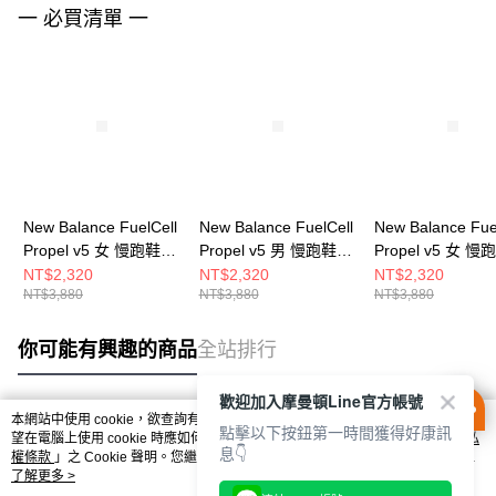
一 必買清單 一
New Balance FuelCell
New Balance FuelCell
New Balance Fue
Propel v5 女 慢跑鞋
Propel v5 男 慢跑鞋
Propel v5 女 慢
WFCPRLB5-D
MFCPRCB5-2E
WFCPRCF5-D
NT$2,320
NT$2,320
NT$2,320
NT$3,880
NT$3,880
NT$3,880
你可能有興趣的商品
全站排行
歡迎加入摩曼頓Line官方帳號
本網站中使用 cookie，欲查詢有關本網站使用 cookie 方式之詳情，及若您不希
點擊以下按鈕第一時間獲得好康訊
熱門標籤
望在電腦上使用 cookie 時應如何變更電腦的 cookie 設定，請參閱本網站「
隱私
息👇
權條款
」之 Cookie 聲明。您繼續使用本網站即表示您同意本公司得按本網站使
用條款之 Cookie 聲明使用 cookie。
了解更多 >