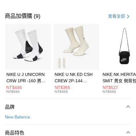
付款方式
信用卡一次付款
商品加價購 (9)
查看全部
信用卡分期付款
3 期 0 利率 每期
NT$1,293
21家銀行
合作金庫商業銀行
第一商業銀行
LINE Pay
華南商業銀行
彰化商業銀行
Apple Pay
上海商業儲蓄銀行
台北富邦商業銀行
國泰世華商業銀行
兆豐國際商業銀行
悠遊付
臺灣中小企業銀行
台中商業銀行
NIKE U J UNICORN
NIKE U NK ED CSH
NIKE NK HERIT
匯豐（台灣）商業銀行
華泰商業銀行
CRW 1PR -160 男女
CREW 2P-144
SMIT 男女 側背
全盈+PAY
聯邦商業銀行
遠東國際商業銀行
中統襪 FZ3393100
EMBRDY 男女 短統襪
BA5871010
NT$446
NT$365
NT$527
元大商業銀行
永豐商業銀行
NT$550
NT$450
NT$650
AFTEE先享後付
FZ3073133
玉山商業銀行
星展（台灣）商業銀行
相關說明
台新國際商業銀行
中國信託商業銀行
品牌
【關於「AFTEE先享後付」】
台灣樂天信用卡公司
AFTEE先享後付是「在收到商品之後才付款」的支付方式。 讓您購物簡單
運送方式
New Balance
便利好安心！
１．簡單：不需註冊會員、不需綁卡、不需儲值。
7-11取貨(快速到店)
２．便利：只要手機號碼，簡訊認證，即可結帳。
商品特色
每筆NT$100，滿NT$1,500(含以上)免運費
３．安心：先確認商品／服務後，再付款。