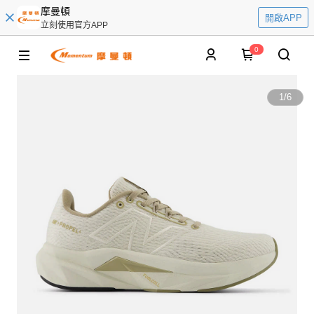
摩曼頓
開啟APP
立刻使用官方APP
0
1
/
6