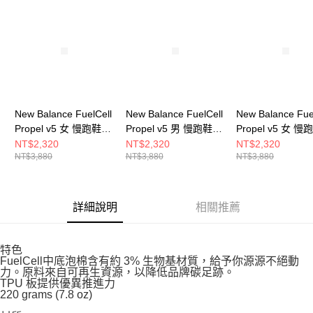
請求用戶進行身份認證。
５．嚴禁一人註冊多個帳號或使用他人資訊註冊。若發現惡意使用之情形，
恩沛科技股份有限公司將有權停止該用戶之使用額度並採取法律行動。
New Balance FuelCell
New Balance FuelCell
New Balance Fue
Propel v5 女 慢跑鞋
Propel v5 男 慢跑鞋
Propel v5 女 慢
WFCPRLB5-D
MFCPRCB5-2E
WFCPRCF5-D
NT$2,320
NT$2,320
NT$2,320
NT$3,880
NT$3,880
NT$3,880
詳細說明
相關推薦
特色
FuelCell中底泡棉含有約 3% 生物基材質，給予你源源不絕動
力。原料來自可再生資源，以降低品牌碳足跡。
TPU 板提供優異推進力
220 grams (7.8 oz)