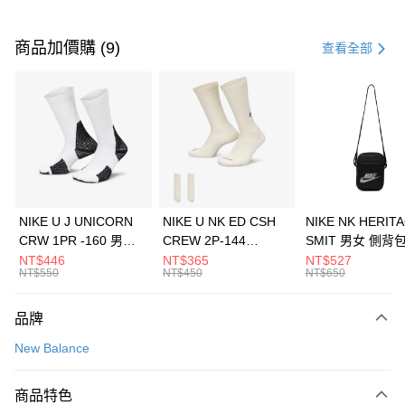
付款方式
信用卡一次付款
商品加價購 (9)
查看全部
信用卡分期付款
3 期 0 利率 每期
NT$1,293
21家銀行
合作金庫商業銀行
第一商業銀行
LINE Pay
華南商業銀行
彰化商業銀行
Apple Pay
上海商業儲蓄銀行
台北富邦商業銀行
國泰世華商業銀行
兆豐國際商業銀行
悠遊付
臺灣中小企業銀行
台中商業銀行
NIKE U J UNICORN
NIKE U NK ED CSH
NIKE NK HERIT
匯豐（台灣）商業銀行
華泰商業銀行
CRW 1PR -160 男女
CREW 2P-144
SMIT 男女 側背
全盈+PAY
聯邦商業銀行
遠東國際商業銀行
中統襪 FZ3393100
EMBRDY 男女 短統襪
BA5871010
NT$446
NT$365
NT$527
元大商業銀行
永豐商業銀行
NT$550
NT$450
NT$650
AFTEE先享後付
FZ3073133
玉山商業銀行
星展（台灣）商業銀行
相關說明
台新國際商業銀行
中國信託商業銀行
品牌
【關於「AFTEE先享後付」】
台灣樂天信用卡公司
AFTEE先享後付是「在收到商品之後才付款」的支付方式。 讓您購物簡單
運送方式
New Balance
便利好安心！
１．簡單：不需註冊會員、不需綁卡、不需儲值。
7-11取貨(快速到店)
２．便利：只要手機號碼，簡訊認證，即可結帳。
商品特色
每筆NT$100，滿NT$1,500(含以上)免運費
３．安心：先確認商品／服務後，再付款。