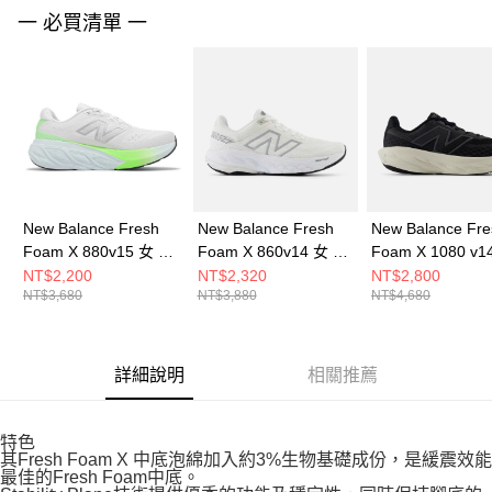
請求用戶進行身份認證。
一 必買清單 一
５．嚴禁一人註冊多個帳號或使用他人資訊註冊。若發現惡意使用之情形，
恩沛科技股份有限公司將有權停止該用戶之使用額度並採取法律行動。
New Balance Fresh
New Balance Fresh
New Balance Fre
Foam X 880v15 女 慢
Foam X 860v14 女 慢
Foam X 1080 v1
跑鞋 W880D15-D
跑鞋 W860C14-D
慢跑鞋 M1080B14
NT$2,200
NT$2,320
NT$2,800
NT$3,680
NT$3,880
NT$4,680
詳細說明
相關推薦
特色
其Fresh Foam X 中底泡綿加入約3%生物基礎成份，是緩震效能
最佳的Fresh Foam中底。