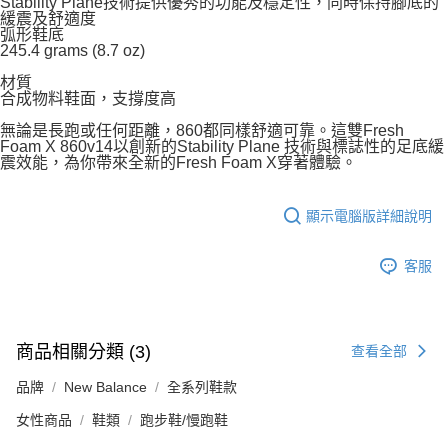
Stability Plane技術提供優秀的功能及穩定性，同時保持腳底的
緩震及舒適度
弧形鞋底
245.4 grams (8.7 oz)
材質
合成物料鞋面，支撐度高
無論是長跑或任何距離，860都同樣舒適可靠。這雙Fresh
Foam X 860v14以創新的Stability Plane 技術與標誌性的足底緩
震效能，為你帶來全新的Fresh Foam X穿著體驗。
顯示電腦版詳細說明
客服
商品相關分類 (3)
查看全部
品牌
New Balance
全系列鞋款
女性商品
鞋類
跑步鞋/慢跑鞋