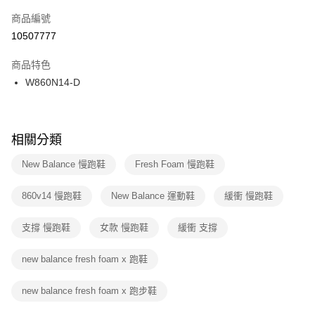
商品編號
宅配
【「AFTEE先享後付」結帳流程】
１．於結帳方式選擇「AFTEE先享後付」後，將跳轉至「AFTEE先享後付」
10507777
每筆NT$100，滿NT$1,500(含以上)免運費
結帳頁面，進行簡訊認證並確認金額後，即可完成結帳。
２．訂單成立數日內，您將收到繳費通知簡訊。
商品特色
付款後門市自取
３．收到繳費通知簡訊後14天內，點擊此簡訊中的連結，可透過四大超商／
W860N14-D
每筆NT$100，滿NT$1,500(含以上)免運費
ATM／網路銀行／等多元方式進行付款，方視為交易完成。
※ 請注意：結帳手續完成當下不需立刻繳費，但若您需要取消訂單，請聯絡
購買商品的店家。未經商家同意取消之訂單仍視為有效，需透過AFTEE先享
後付繳納相關費用。
※ 交易是否成功請以「AFTEE先享後付 」之結帳頁面顯示為準，若有關於
相關分類
是否繳費成功／繳費後需取消欲退款等相關疑問，請聯繫「AFTEE先享後付
客戶支援中心」
https://netprotections.freshdesk.com/support/home
New Balance 慢跑鞋
Fresh Foam 慢跑鞋
【注意事項】
860v14 慢跑鞋
New Balance 運動鞋
緩衝 慢跑鞋
１．透過由恩沛科技股份有限公司提供之「AFTEE先享後付」服務完成之交
易，需依本服務之必要範圍內提供個人資料，並將交易相關給付款項請求債
權轉讓予恩沛科技股份有限公司。
支撐 慢跑鞋
女款 慢跑鞋
緩衝 支撐
２．關於個人資料處理事宜，請瀏覽以下網址：
https://aftee.tw/terms/#terms3
new balance fresh foam x 跑鞋
３．未成年的使用者請事先徵得法定代理人或監護人之同意方可使用
「AFTEE先享後付」，若未經同意申辦者引起之損失，本公司不負相關責
任。
new balance fresh foam x 跑步鞋
４．使用「AFTEE先享後付」時，將依據個別帳號之用戶狀況，依本公司即
時審查核予不同之上限額度；若仍有額度不足之情形，本公司將視審查結果