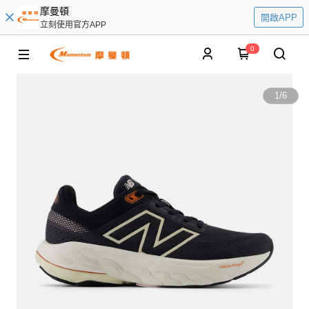
摩曼頓
開啟APP
立刻使用官方APP
0
1
/
6