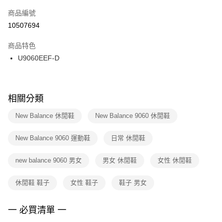
商品編號
宅配
【「AFTEE先享後付」結帳流程】
１．於結帳方式選擇「AFTEE先享後付」後，將跳轉至「AFTEE先享後付」
10507694
每筆NT$100，滿NT$1,500(含以上)免運費
結帳頁面，進行簡訊認證並確認金額後，即可完成結帳。
２．訂單成立數日內，您將收到繳費通知簡訊。
商品特色
付款後門市自取
３．收到繳費通知簡訊後14天內，點擊此簡訊中的連結，可透過四大超商／
U9060EEF-D
每筆NT$100，滿NT$1,500(含以上)免運費
ATM／網路銀行／等多元方式進行付款，方視為交易完成。
※ 請注意：結帳手續完成當下不需立刻繳費，但若您需要取消訂單，請聯絡
購買商品的店家。未經商家同意取消之訂單仍視為有效，需透過AFTEE先享
後付繳納相關費用。
※ 交易是否成功請以「AFTEE先享後付 」之結帳頁面顯示為準，若有關於
相關分類
是否繳費成功／繳費後需取消欲退款等相關疑問，請聯繫「AFTEE先享後付
客戶支援中心」
https://netprotections.freshdesk.com/support/home
New Balance 休閒鞋
New Balance 9060 休閒鞋
【注意事項】
New Balance 9060 運動鞋
日常 休閒鞋
１．透過由恩沛科技股份有限公司提供之「AFTEE先享後付」服務完成之交
易，需依本服務之必要範圍內提供個人資料，並將交易相關給付款項請求債
權轉讓予恩沛科技股份有限公司。
new balance 9060 男女
男女 休閒鞋
女性 休閒鞋
２．關於個人資料處理事宜，請瀏覽以下網址：
https://aftee.tw/terms/#terms3
休閒鞋 鞋子
女性 鞋子
鞋子 男女
３．未成年的使用者請事先徵得法定代理人或監護人之同意方可使用
「AFTEE先享後付」，若未經同意申辦者引起之損失，本公司不負相關責
任。
一 必買清單 一
４．使用「AFTEE先享後付」時，將依據個別帳號之用戶狀況，依本公司即
時審查核予不同之上限額度；若仍有額度不足之情形，本公司將視審查結果