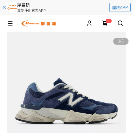
摩曼頓
開啟APP
立刻使用官方APP
0
1
/
5