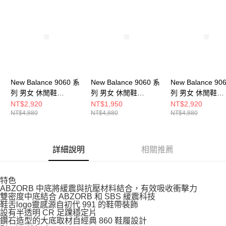
請求用戶進行身份認證。
５．嚴禁一人註冊多個帳號或使用他人資訊註冊。若發現惡意使用之情形，
恩沛科技股份有限公司將有權停止該用戶之使用額度並採取法律行動。
New Balance 9060 系
New Balance 9060 系
New Balance 90
列 男女 休閒鞋
列 男女 休閒鞋
列 男女 休閒鞋
U9060LBC-D
U9060BLC-D
U9060LBD-D
NT$2,920
NT$1,950
NT$2,920
NT$4,880
NT$4,880
NT$4,880
詳細說明
相關推薦
特色
ABZORB 中底將緩震與抗壓材料結合，有效吸收衝擊力
雙密度中底結合 ABZORB 和 SBS 緩震科技
鞋舌logo靈感源自初代 991 的鞋帶裝飾
設有半透明 CR 足踝穩定片
鑽石造型的大底取材自經典 860 鞋履設計