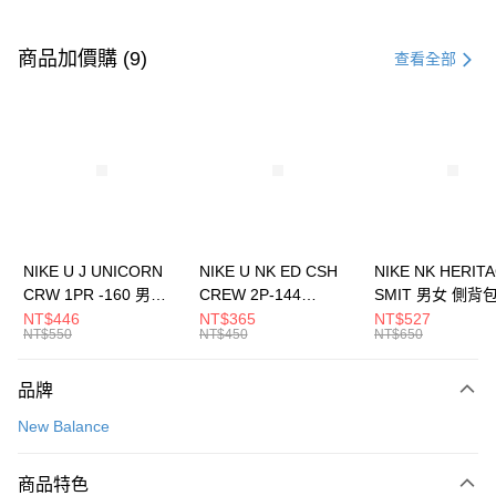
付款方式
信用卡一次付款
商品加價購 (9)
查看全部
信用卡分期付款
3 期 0 利率 每期
NT$1,626
21家銀行
合作金庫商業銀行
第一商業銀行
LINE Pay
華南商業銀行
彰化商業銀行
Apple Pay
上海商業儲蓄銀行
台北富邦商業銀行
國泰世華商業銀行
兆豐國際商業銀行
悠遊付
臺灣中小企業銀行
台中商業銀行
NIKE U J UNICORN
NIKE U NK ED CSH
NIKE NK HERIT
匯豐（台灣）商業銀行
華泰商業銀行
CRW 1PR -160 男女
CREW 2P-144
SMIT 男女 側背
全盈+PAY
聯邦商業銀行
遠東國際商業銀行
中統襪 FZ3393100
EMBRDY 男女 短統襪
BA5871010
NT$446
NT$365
NT$527
元大商業銀行
永豐商業銀行
NT$550
NT$450
NT$650
AFTEE先享後付
FZ3073133
玉山商業銀行
星展（台灣）商業銀行
相關說明
台新國際商業銀行
中國信託商業銀行
品牌
【關於「AFTEE先享後付」】
台灣樂天信用卡公司
AFTEE先享後付是「在收到商品之後才付款」的支付方式。 讓您購物簡單
運送方式
New Balance
便利好安心！
１．簡單：不需註冊會員、不需綁卡、不需儲值。
7-11取貨(快速到店)
２．便利：只要手機號碼，簡訊認證，即可結帳。
商品特色
每筆NT$100，滿NT$1,500(含以上)免運費
３．安心：先確認商品／服務後，再付款。