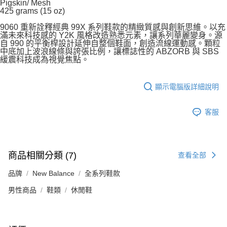
Pigskin/ Mesh
425 grams (15 oz)
9060 重新詮釋經典 99X 系列鞋款的精緻質感與創新思維。以充
滿未來科技感的 Y2K 風格改造熟悉元素，讓系列華麗變身。源
自 990 的平衡桿設計延伸自整個鞋面，創造流線運動感。顆粒
中底加上波浪線條與誇張比例，讓標誌性的 ABZORB 與 SBS
緩震科技成為視覺焦點。
顯示電腦版詳細說明
客服
商品相關分類 (7)
查看全部
品牌
New Balance
全系列鞋款
男性商品
鞋類
休閒鞋