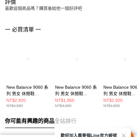
評價
喜歡這個商品嗎？購買後給他一個好評吧
一 必買清單 一
New Balance 9060 系
New Balance 9060 系
New Balance 90
列 男女 休閒鞋
列 男女 休閒鞋
列 男女 休閒鞋
U9060LBC-D
U9060BLC-D
U9060LBD-D
NT$2,920
NT$1,950
NT$2,920
NT$4,880
NT$4,880
NT$4,880
你可能有興趣的商品
全站排行
歡迎加入摩曼頓Line官方帳號