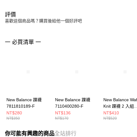
評價
喜歡這個商品嗎？購買後給他一個好評吧
一 必買清單 一
New Balance 踝襪
New Balance 踝襪
New Balance Waf
7811810189-F
7110400280-F
Knit 踝襪 2 入組
LAS42132AS4-F
NT$280
NT$136
NT$410
NT$350
NT$170
NT$520
你可能有興趣的商品
全站排行