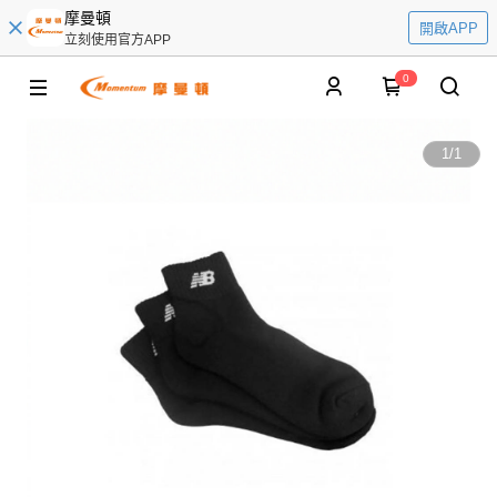
摩曼頓
開啟APP
立刻使用官方APP
0
1
/
1