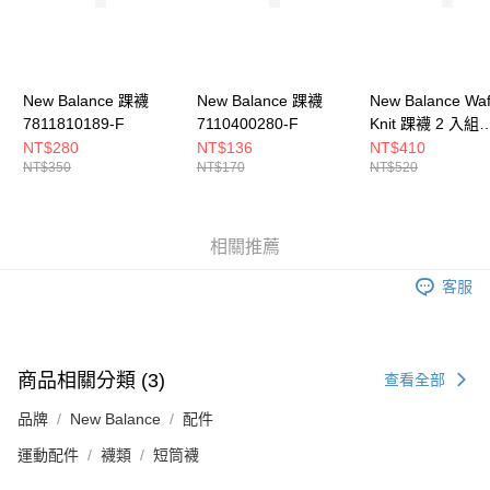
５．嚴禁一人註冊多個帳號或使用他人資訊註冊。若發現惡意使用之情形，
恩沛科技股份有限公司將有權停止該用戶之使用額度並採取法律行動。
New Balance 踝襪
New Balance 踝襪
New Balance Waf
7811810189-F
7110400280-F
Knit 踝襪 2 入組
LAS42132AS4-F
NT$280
NT$136
NT$410
NT$350
NT$170
NT$520
相關推薦
客服
商品相關分類 (3)
查看全部
品牌
New Balance
配件
運動配件
襪類
短筒襪