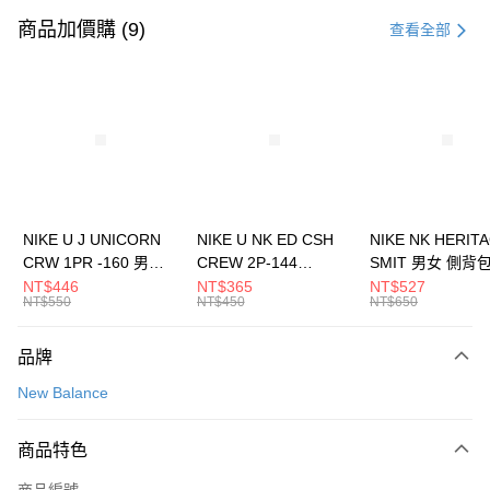
信用卡一次付款
商品加價購 (9)
查看全部
信用卡分期付款
3 期 0 利率 每期
NT$116
21家銀行
合作金庫商業銀行
第一商業銀行
LINE Pay
華南商業銀行
彰化商業銀行
Apple Pay
上海商業儲蓄銀行
台北富邦商業銀行
國泰世華商業銀行
兆豐國際商業銀行
悠遊付
臺灣中小企業銀行
台中商業銀行
NIKE U J UNICORN
NIKE U NK ED CSH
NIKE NK HERIT
匯豐（台灣）商業銀行
華泰商業銀行
CRW 1PR -160 男女
CREW 2P-144
SMIT 男女 側背
全盈+PAY
聯邦商業銀行
遠東國際商業銀行
中統襪 FZ3393100
EMBRDY 男女 短統襪
BA5871010
NT$446
NT$365
NT$527
元大商業銀行
永豐商業銀行
NT$550
NT$450
NT$650
AFTEE先享後付
FZ3073133
玉山商業銀行
星展（台灣）商業銀行
相關說明
台新國際商業銀行
中國信託商業銀行
品牌
【關於「AFTEE先享後付」】
台灣樂天信用卡公司
AFTEE先享後付是「在收到商品之後才付款」的支付方式。 讓您購物簡單
運送方式
New Balance
便利好安心！
１．簡單：不需註冊會員、不需綁卡、不需儲值。
7-11取貨(快速到店)
２．便利：只要手機號碼，簡訊認證，即可結帳。
商品特色
每筆NT$100，滿NT$1,500(含以上)免運費
３．安心：先確認商品／服務後，再付款。
商品編號