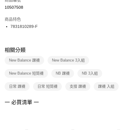
宅配
【「AFTEE先享後付」結帳流程】
１．於結帳方式選擇「AFTEE先享後付」後，將跳轉至「AFTEE先享後付」
10507508
每筆NT$100，滿NT$1,500(含以上)免運費
結帳頁面，進行簡訊認證並確認金額後，即可完成結帳。
２．訂單成立數日內，您將收到繳費通知簡訊。
商品特色
付款後門市自取
３．收到繳費通知簡訊後14天內，點擊此簡訊中的連結，可透過四大超商／
7831810289-F
每筆NT$100，滿NT$1,500(含以上)免運費
ATM／網路銀行／等多元方式進行付款，方視為交易完成。
※ 請注意：結帳手續完成當下不需立刻繳費，但若您需要取消訂單，請聯絡
購買商品的店家。未經商家同意取消之訂單仍視為有效，需透過AFTEE先享
後付繳納相關費用。
※ 交易是否成功請以「AFTEE先享後付 」之結帳頁面顯示為準，若有關於
相關分類
是否繳費成功／繳費後需取消欲退款等相關疑問，請聯繫「AFTEE先享後付
客戶支援中心」
https://netprotections.freshdesk.com/support/home
New Balance 踝襪
New Balance 3入組
【注意事項】
New Balance 短筒襪
NB 踝襪
NB 3入組
１．透過由恩沛科技股份有限公司提供之「AFTEE先享後付」服務完成之交
易，需依本服務之必要範圍內提供個人資料，並將交易相關給付款項請求債
權轉讓予恩沛科技股份有限公司。
日常 踝襪
日常 短筒襪
支撐 踝襪
踝襪 入組
２．關於個人資料處理事宜，請瀏覽以下網址：
https://aftee.tw/terms/#terms3
３．未成年的使用者請事先徵得法定代理人或監護人之同意方可使用
一 必買清單 一
「AFTEE先享後付」，若未經同意申辦者引起之損失，本公司不負相關責
任。
４．使用「AFTEE先享後付」時，將依據個別帳號之用戶狀況，依本公司即
時審查核予不同之上限額度；若仍有額度不足之情形，本公司將視審查結果
請求用戶進行身份認證。